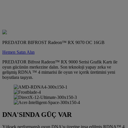
PREDATOR BIFROST Radeon™ RX 9070 OC 16GB
Hemen Satın Alın
PREDATOR Bifrost Radeon™ RX 9000 Serisi Grafik Kartı ile
oyun gücünün merkezine dalın. Son teknoloji yapay zeka ve
gelişmiş RDNA ™ 4 mimarisi ile oyun ve içerik üretimini yeni
boyutlara taşıyın.
DNA'SINDA GÜÇ VAR
Yüksek performanslı oyun DNA'sı üzerine inşa edilmiş RDNA™ 4