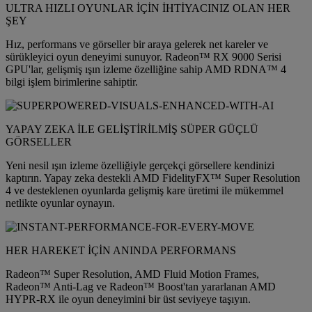
ULTRA HIZLI OYUNLAR İÇİN İHTİYACINIZ OLAN HER
ŞEY
Hız, performans ve görseller bir araya gelerek net kareler ve
sürükleyici oyun deneyimi sunuyor. Radeon™ RX 9000 Serisi
GPU'lar, gelişmiş ışın izleme özelliğine sahip AMD RDNA™ 4
bilgi işlem birimlerine sahiptir.
YAPAY ZEKA İLE GELİŞTİRİLMİŞ SÜPER GÜÇLÜ
GÖRSELLER
Yeni nesil ışın izleme özelliğiyle gerçekçi görsellere kendinizi
kaptırın. Yapay zeka destekli AMD FidelityFX™ Super Resolution
4 ve desteklenen oyunlarda gelişmiş kare üretimi ile mükemmel
netlikte oyunlar oynayın.
HER HAREKET İÇİN ANINDA PERFORMANS
Radeon™ Super Resolution, AMD Fluid Motion Frames,
Radeon™ Anti-Lag ve Radeon™ Boost'tan yararlanan AMD
HYPR-RX ile oyun deneyimini bir üst seviyeye taşıyın.