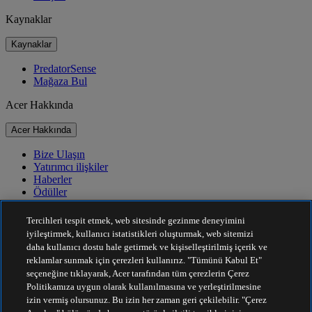
Kaynaklar
Kaynaklar
PredatorSense
Mağaza Bul
Acer Hakkında
Acer Hakkında
Bize Ulaşın
Yatırımcı ilişkiler
Haberler
Ödüller
Etkinlikler
Tercihleri tespit etmek, web sitesinde gezinme deneyimini
Sürdürülebilirlik
iyileştirmek, kullanıcı istatistikleri oluşturmak, web sitemizi
daha kullanıcı dostu hale getirmek ve kişiselleştirilmiş içerik ve
Sürdürülebilirlik
reklamlar sunmak için çerezleri kullanırız. "Tümünü Kabul Et"
seçeneğine tıklayarak, Acer tarafından tüm çerezlerin Çerez
Kurumsal Sosyal Sorumluluk
Politikamıza uygun olarak kullanılmasına ve yerleştirilmesine
Ürün Karbon Ayak İzi
izin vermiş olursunuz. Bu izin her zaman geri çekilebilir. "Çerez
Project Humanity