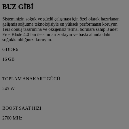
BUZ GİBİ
Sisteminizin soğuk ve güçlü çalışması için özel olarak hazırlanan
gelişmiş soğutma teknolojisiyle en yüksek performansı koruyun.
Ters dönüş tasarımına ve oksijensiz termal borulara sahip 3 adet
FrostBlade 4.0 fan ile sınırları zorlayın ve baskı altında dahi
soğukkanlılığınızı koruyun.
GDDR6
16 GB
TOPLAM ANAKART GÜCÜ
245 W
BOOST SAAT HIZI
2700 MHz