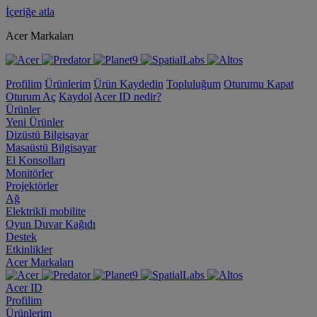
İçeriğe atla
Acer Markaları
Profilim
Ürünlerim
Ürün Kaydedin
Topluluğum
Oturumu Kapat
Oturum Aç
Kaydol
Acer ID nedir?
Ürünler
Yeni Ürünler
Dizüstü Bilgisayar
Masaüstü Bilgisayar
El Konsolları
Monitörler
Projektörler
Ağ
Elektrikli mobilite
Oyun Duvar Kağıdı
Destek
Etkinlikler
Acer Markaları
Acer ID
Profilim
Ürünlerim