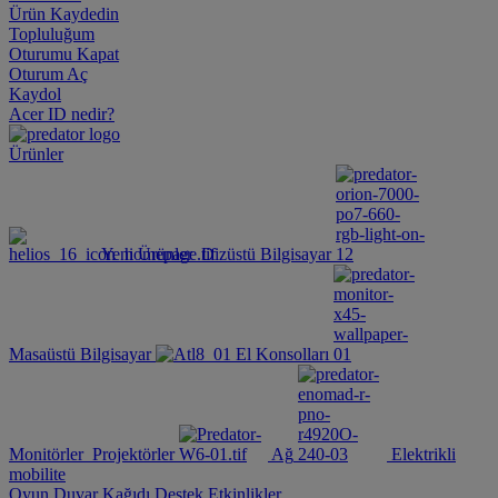
Ürün Kaydedin
Topluluğum
Oturumu Kapat
Oturum Aç
Kaydol
Acer ID nedir?
Ürünler
Yeni Ürünler
Dizüstü Bilgisayar
Masaüstü Bilgisayar
El Konsolları
Monitörler
Projektörler
Ağ
Elektrikli
mobilite
Oyun Duvar Kağıdı
Destek
Etkinlikler