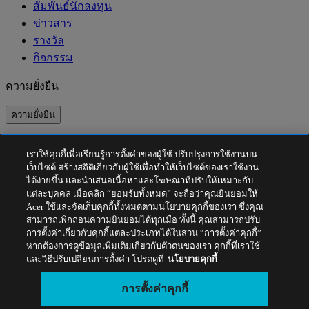
สัมพันธ์นักลงทุน
ข่าวสาร
รางวัล
กิจกรรม
ความยั่งยืน
ความยั่งยืน
ความรับผิดชอบต่อสังคม
เราใช้คุกกี้เพื่อเรียนรู้การตั้งค่าของผู้ใช้ ปรับปรุงการใช้งานบน
คาร์บอนฟุตพริ้นท์ของผลิตภัณฑ์
เว็บไซต์ สร้างสถิติเกี่ยวกับผู้ใช้เพื่อทำให้เว็บไซต์ของเราใช้งาน
Project Humanity
ได้ง่ายขึ้น และนำเสนอเนื้อหาและโฆษณาที่ปรับให้เหมาะกับ
Earthion
แต่ละบุคคล เมื่อคลิก “ยอมรับทั้งหมด” จะถือว่าคุณยินยอมให้
Acer ใช้และจัดเก็บคุกกี้ทั้งหมดตามนโยบายคุกกี้ของเรา ซึ่งคุณ
นโยบายความเป็นส่วนตัว
สามารถเพิกถอนความยินยอมได้ทุกเมื่อ ทั้งนี้ คุณสามารถปรับ
นโยบายเกี่ยวกับคุกกี้
การตั้งค่าเกี่ยวกับคุกกี้แต่ละประเภทได้ในส่วน “การตั้งค่าคุกกี้”
หากต้องการดูข้อมูลเพิ่มเติมเกี่ยวกับตัวตนของเรา คุกกี้ที่เราใช้
ประกาศเกี่ยวกับกฎหมาย
และวิธีปรับเปลี่ยนการตั้งค่า โปรดดูที่
นโยบายคุกกี้
ข้อมูลด้านกฎหมายเพิ่มเติม
นโยบายการเข้าถึง
การตั้งค่าคุกกี้
การตั้งค่าคุกกี้