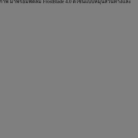
ิภาพ มาพร้อมพัดลม FrostBlade 4.0 ดีไซน์แบบหมุนสวนทางและ