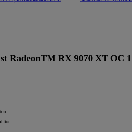
t RadeonTM RX 9070 XT OC 16GB
ion
ition