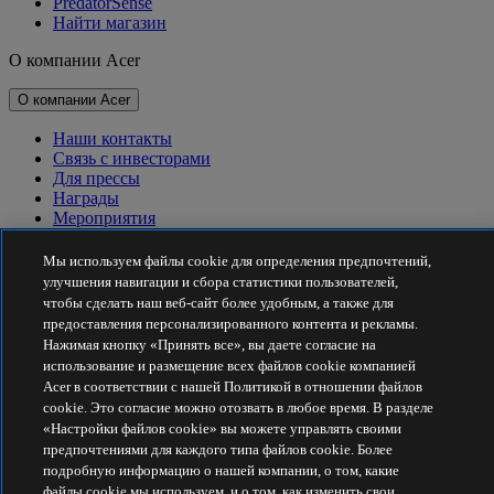
PredatorSense
Найти магазин
О компании Acer
О компании Acer
Наши контакты
Связь с инвесторами
Для прессы
Награды
Мероприятия
Принципы устойчивого развития
Мы используем файлы cookie для определения предпочтений,
улучшения навигации и сбора статистики пользователей,
Принципы устойчивого развития
чтобы сделать наш веб-сайт более удобным, а также для
предоставления персонализированного контента и рекламы.
Корпоративная социальная ответственность
Нажимая кнопку «Принять все», вы даете согласие на
Углеродный след от продуктов
использование и размещение всех файлов cookie компанией
Project Humanity
Acer в соответствии с нашей Политикой в отношении файлов
Earthion
cookie. Это согласие можно отозвать в любое время. В разделе
«Настройки файлов cookie» вы можете управлять своими
Политика конфиденциальности
Политика в отношении файлов cookie
предпочтениями для каждого типа файлов cookie. Более
Правовое уведомление
подробную информацию о нашей компании, о том, какие
Дополнительная юридическая информация
файлы cookie мы используем, и о том, как изменить свои