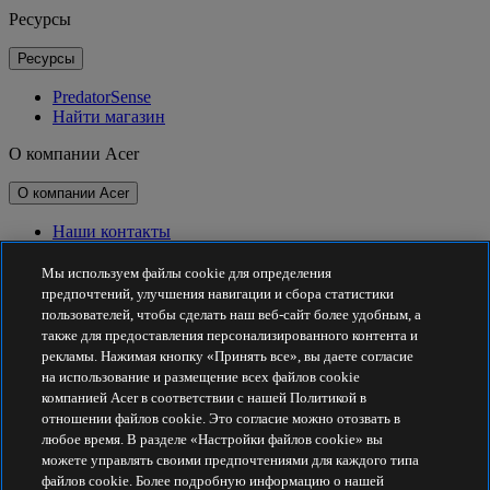
Ресурсы
Ресурсы
PredatorSense
Найти магазин
О компании Acer
О компании Acer
Наши контакты
Связь с инвесторами
Для прессы
Мы используем файлы cookie для определения
Награды
предпочтений, улучшения навигации и сбора статистики
Мероприятия
пользователей, чтобы сделать наш веб-сайт более удобным, а
также для предоставления персонализированного контента и
Принципы устойчивого развития
рекламы. Нажимая кнопку «Принять все», вы даете согласие
на использование и размещение всех файлов cookie
Принципы устойчивого развития
компанией Acer в соответствии с нашей Политикой в
отношении файлов cookie. Это согласие можно отозвать в
Корпоративная социальная ответственность
любое время. В разделе «Настройки файлов cookie» вы
Углеродный след от продуктов
можете управлять своими предпочтениями для каждого типа
Project Humanity
файлов cookie. Более подробную информацию о нашей
Earthion