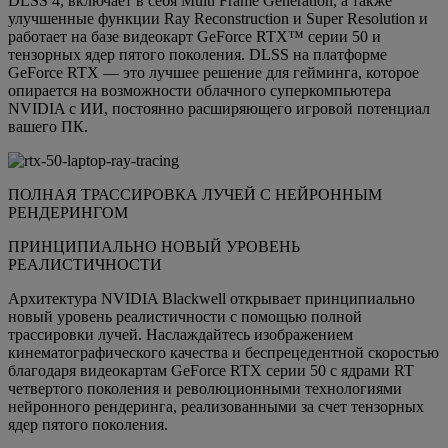
DLSS 4, включает в себя Multi Frame Generation, а также
улучшенные функции Ray Reconstruction и Super Resolution и
работает на базе видеокарт GeForce RTX™ серии 50 и
тензорных ядер пятого поколения. DLSS на платформе
GeForce RTX — это лучшее решение для гейминга, которое
опирается на возможности облачного суперкомпьютера
NVIDIA с ИИ, постоянно расширяющего игровой потенциал
вашего ПК.
ПОЛНАЯ ТРАССИРОВКА ЛУЧЕЙ С НЕЙРОННЫМ
РЕНДЕРИНГОМ
ПРИНЦИПИАЛЬНО НОВЫЙ УРОВЕНЬ
РЕАЛИСТИЧНОСТИ
Архитектура NVIDIA Blackwell открывает принципиально
новый уровень реалистичности с помощью полной
трассировки лучей. Наслаждайтесь изображением
кинематографического качества и беспрецедентной скоростью
благодаря видеокартам GeForce RTX серии 50 с ядрами RT
четвертого поколения и революционными технологиями
нейронного рендеринга, реализованными за счет тензорных
ядер пятого поколения.