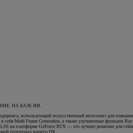
Е. НА БАЗЕ ИИ.
деринга, использующий искусственный интеллект для повышен
в себя Multi Frame Generation, а также улучшенные функции Ray Re
LSS на платформе GeForce RTX — это лучшее решение для гейми
овой потенциал вашего ПК.