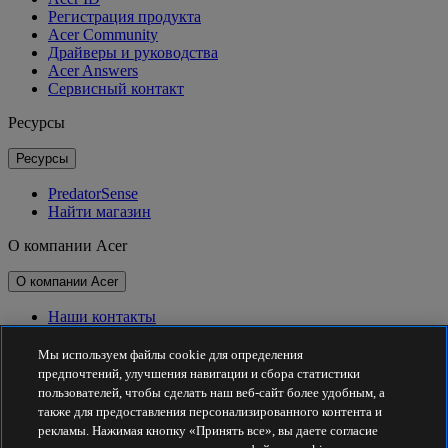
Регистрация продукта
Acer Community
Драйверы и руководства
Acer Answers
Сервисный контакт
Ресурсы
Ресурсы
PredatorSense
Найти магазин
О компании Acer
О компании Acer
Наши контакты
Связь с инвесторами
Для прессы
Мы используем файлы cookie для определения
Награды
предпочтений, улучшения навигации и сбора статистики
Мероприятия
пользователей, чтобы сделать наш веб-сайт более удобным, а
также для предоставления персонализированного контента и
Принципы устойчивого развития
рекламы. Нажимая кнопку «Принять все», вы даете согласие