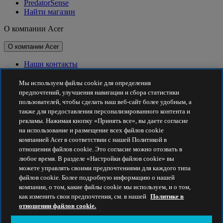
PredatorSense
Найти магазин
О компании Acer
О компании Acer
Наши контакты
Связь с инвесторами
Для прессы
Мы используем файлы cookie для определения
Награды
предпочтений, улучшения навигации и сбора статистики
Мероприятия
пользователей, чтобы сделать наш веб-сайт более удобным, а
также для предоставления персонализированного контента и
Принципы устойчивого развития
рекламы. Нажимая кнопку «Принять все», вы даете согласие
на использование и размещение всех файлов cookie
Принципы устойчивого развития
компанией Acer в соответствии с нашей Политикой в
отношении файлов cookie. Это согласие можно отозвать в
Корпоративная социальная ответственность
любое время. В разделе «Настройки файлов cookie» вы
Углеродный след от продуктов
можете управлять своими предпочтениями для каждого типа
Project Humanity
файлов cookie. Более подробную информацию о нашей
Earthion
компании, о том, какие файлы cookie мы используем, и о том,
Политика конфиденциальности
как изменить свои предпочтения, см. в нашей
Политике в
Политика в отношении файлов cookie
отношении файлов cookie.
Правовое уведомление
Дополнительная юридическая информация