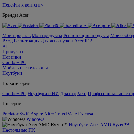
Перейти к контенту
Бренды Acer
Мой профиль
Мои продукты
Регистрация продукта
Мое сообщ
Вход
Регистрация
Для чего нужен Acer ID?
AI
Продукты
Новинки
Copilot+ PC
Мобильные телефоны
Ноутбуки
По категории
Copilot+ PC
Ноутбуки с ИИ
Для игр
Vero
Профессиональные п
По серии
Predator
Swift
Aspire
Nitro
TravelMate
Extensa
Windows
Ноутбуки Acer AMD Ryzen™
Настольные ПК