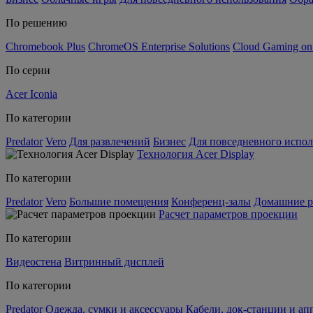
По решению
Chromebook Plus
ChromeOS Enterprise Solutions
Cloud Gaming o
По серии
Acer Iconia
По категории
Predator
Vero
Для развлечений
Бизнес
Для повседневного испол
Технология Acer Display
По категории
Predator
Vero
Большие помещения
Конференц-залы
Домашние р
Расчет параметров проекции
По категории
Видеостена
Витринный дисплей
По категории
Predator
Одежда, сумки и аксессуары
Кабели, док-станции и а