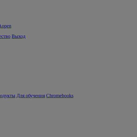
ество
Выход
родукты
Для обучения
Chromebooks