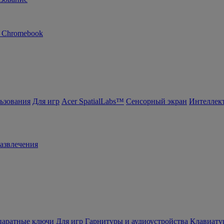
n Chromebook
ьзования
Для игр
Acer SpatialLabs™
Сенсорный экран
Интеллек
азвлечения
ппаратные ключи
Для игр
Гарнитуры и аудиоустройства
Клавиату