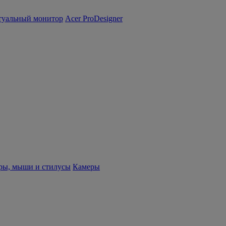
туальный монитор
Acer ProDesigner
ры, мыши и стилусы
Камеры