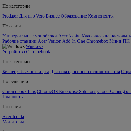
По категории
Predator
Для игр
Vero
Бизнес
Образование
Компоненты
По серии
Универсальные моноблоки Acer Aspire
Классические настольны
Рабочие станции Acer Veriton
Add-In-One
Chromebox
Мини-ПК
Windows
Устройства Chromebook
По категории
Бизнес
Облачные игры
Для повседневного использования
Обра
По решению
Chromebook Plus
ChromeOS Enterprise Solutions
Cloud Gaming o
Планшеты
По серии
Acer Iconia
Мониторы