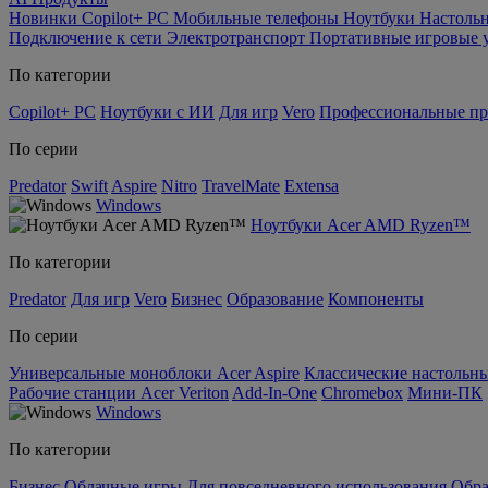
Новинки
Copilot+ PC
Мобильные телефоны
Ноутбуки
Настоль
Подключение к сети
Электротранспорт
Портативные игровые 
По категории
Copilot+ PC
Ноутбуки с ИИ
Для игр
Vero
Профессиональные п
По серии
Predator
Swift
Aspire
Nitro
TravelMate
Extensa
Windows
Ноутбуки Acer AMD Ryzen™
По категории
Predator
Для игр
Vero
Бизнес
Образование
Компоненты
По серии
Универсальные моноблоки Acer Aspire
Классические настольны
Рабочие станции Acer Veriton
Add-In-One
Chromebox
Мини-ПК
Windows
По категории
Бизнес
Облачные игры
Для повседневного использования
Обра