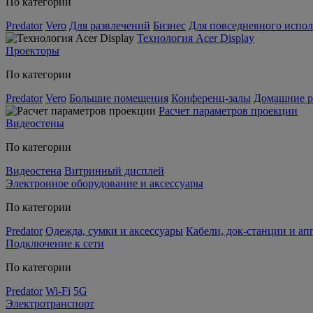
По категории
Predator
Vero
Для развлечений
Бизнес
Для повседневного испол
Технология Acer Display
Проекторы
По категории
Predator
Vero
Большие помещения
Конференц-залы
Домашние р
Расчет параметров проекции
Видеостены
По категории
Видеостена
Витринный дисплей
Электронное оборудование и аксессуары
По категории
Predator
Одежда, сумки и аксессуары
Кабели, док-станции и а
Подключение к сети
По категории
Predator
Wi-Fi
5G
Электротранспорт