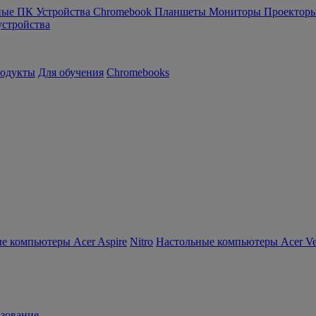
ные ПК
Устройства Chromebook
Планшеты
Мониторы
Проектор
устройства
родукты
Для обучения
Chromebooks
е компьютеры Acer Aspire
Nitro
Настольные компьютеры Acer Ver
зование