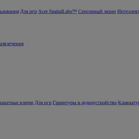
ьзования
Для игр
Acer SpatialLabs™
Сенсорный экран
Интеллек
азвлечения
ппаратные ключи
Для игр
Гарнитуры и аудиоустройства
Клавиату