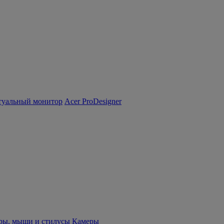
туальный монитор
Acer ProDesigner
ры, мыши и стилусы
Камеры