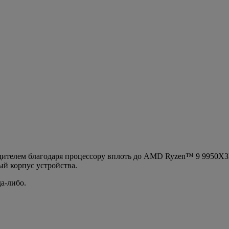
бедителем благодаря процессору вплоть до AMD Ryzen™ 9 9950X
ый корпус устройства.
да-либо.