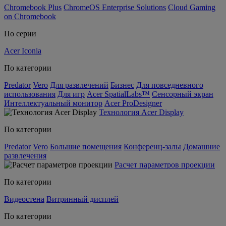
Chromebook Plus
ChromeOS Enterprise Solutions
Cloud Gaming
on Chromebook
По серии
Acer Iconia
По категории
Predator
Vero
Для развлечений
Бизнес
Для повседневного
использования
Для игр
Acer SpatialLabs™
Сенсорный экран
Интеллектуальный монитор
Acer ProDesigner
Технология Acer Display
По категории
Predator
Vero
Большие помещения
Конференц-залы
Домашние
развлечения
Расчет параметров проекции
По категории
Видеостена
Витринный дисплей
По категории