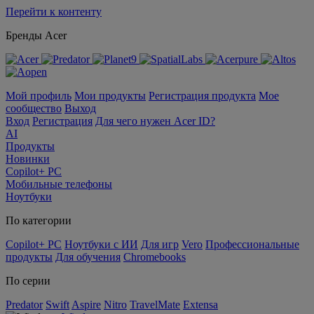
Перейти к контенту
Бренды Acer
Мой профиль
Мои продукты
Регистрация продукта
Мое
сообщество
Выход
Вход
Регистрация
Для чего нужен Acer ID?
AI
Продукты
Новинки
Copilot+ PC
Мобильные телефоны
Ноутбуки
По категории
Copilot+ PC
Ноутбуки с ИИ
Для игр
Vero
Профессиональные
продукты
Для обучения
Chromebooks
По серии
Predator
Swift
Aspire
Nitro
TravelMate
Extensa