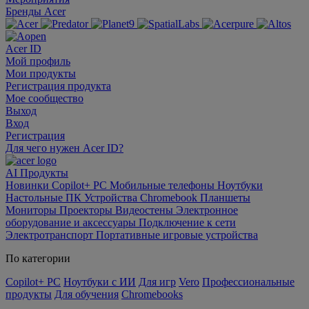
Бренды Acer
Acer ID
Мой профиль
Мои продукты
Регистрация продукта
Мое сообщество
Выход
Вход
Регистрация
Для чего нужен Acer ID?
AI
Продукты
Новинки
Copilot+ PC
Мобильные телефоны
Ноутбуки
Настольные ПК
Устройства Chromebook
Планшеты
Мониторы
Проекторы
Видеостены
Электронное
оборудование и аксессуары
Подключение к сети
Электротранспорт
Портативные игровые устройства
По категории
Copilot+ PC
Ноутбуки с ИИ
Для игр
Vero
Профессиональные
продукты
Для обучения
Chromebooks