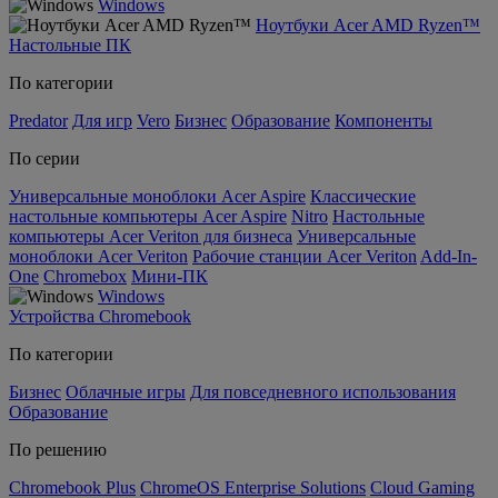
Windows
Ноутбуки Acer AMD Ryzen™
Настольные ПК
По категории
Predator
Для игр
Vero
Бизнес
Образование
Компоненты
По серии
Универсальные моноблоки Acer Aspire
Классические
настольные компьютеры Acer Aspire
Nitro
Настольные
компьютеры Acer Veriton для бизнеса
Универсальные
моноблоки Acer Veriton
Рабочие станции Acer Veriton
Add-In-
One
Chromebox
Мини-ПК
Windows
Устройства Chromebook
По категории
Бизнес
Облачные игры
Для повседневного использования
Образование
По решению
Chromebook Plus
ChromeOS Enterprise Solutions
Cloud Gaming