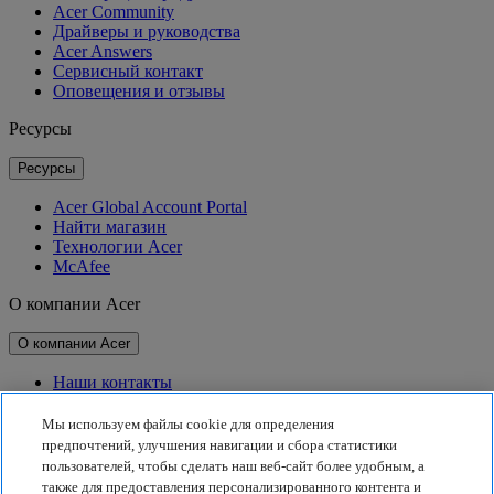
Acer Community
Драйверы и руководства
Acer Answers
Сервисный контакт
Оповещения и отзывы
Ресурсы
Ресурсы
Acer Global Account Portal
Найти магазин
Технологии Acer
McAfee
О компании Acer
О компании Acer
Наши контакты
Связь с инвесторами
Для прессы
Мы используем файлы cookie для определения
Награды
предпочтений, улучшения навигации и сбора статистики
Мероприятия
пользователей, чтобы сделать наш веб-сайт более удобным, а
также для предоставления персонализированного контента и