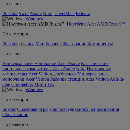
По серии
Predator
Swift
Aspire
Nitro
TravelMate
Extensa
Windows
Ноутбуки Acer AMD Ryzen™
По категории
Predator
Для игр
Vero
Бизнес
Образование
Компоненты
По серии
Универсальные моноблоки Acer Aspire
Классические
настольные компьютеры Acer Aspire
Nitro
Настольные
компьютеры Acer Veriton для бизнеса
Универсальные
моноблоки Acer Veriton
Рабочие станции Acer Veriton
Add-In-
One
Chromebox
Мини-ПК
Windows
По категории
Бизнес
Облачные игры
Для повседневного использования
Образование
По решению