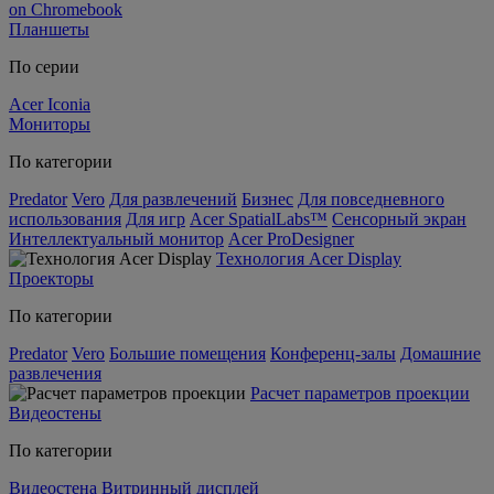
on Chromebook
Планшеты
По серии
Acer Iconia
Мониторы
По категории
Predator
Vero
Для развлечений
Бизнес
Для повседневного
использования
Для игр
Acer SpatialLabs™
Сенсорный экран
Интеллектуальный монитор
Acer ProDesigner
Технология Acer Display
Проекторы
По категории
Predator
Vero
Большие помещения
Конференц-залы
Домашние
развлечения
Расчет параметров проекции
Видеостены
По категории
Видеостена
Витринный дисплей