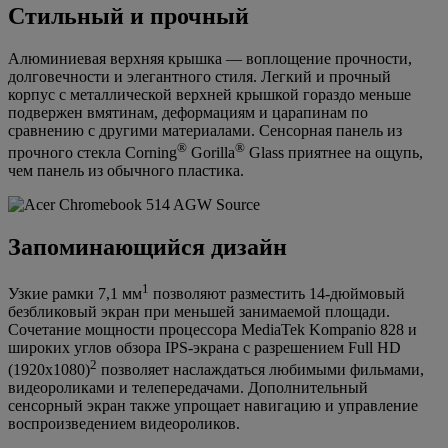
Стильный и прочный
Алюминиевая верхняя крышка — воплощение прочности,
долговечности и элегантного стиля. Легкий и прочный
корпус с металлической верхней крышкой гораздо меньше
подвержен вмятинам, деформациям и царапинам по
сравнению с другими материалами. Сенсорная панель из
®
®
прочного стекла Corning
Gorilla
Glass приятнее на ощупь,
чем панель из обычного пластика.
Запоминающийся дизайн
1
Узкие рамки 7,1 мм
позволяют разместить 14-дюймовый
безбликовый экран при меньшей занимаемой площади.
Сочетание мощности процессора MediaTek Kompanio 828 и
широких углов обзора IPS-экрана с разрешением Full HD
2
(1920х1080)
позволяет наслаждаться любимыми фильмами,
видеороликами и телепередачами. Дополнительный
сенсорный экран также упрощает навигацию и управление
воспроизведением видеороликов.