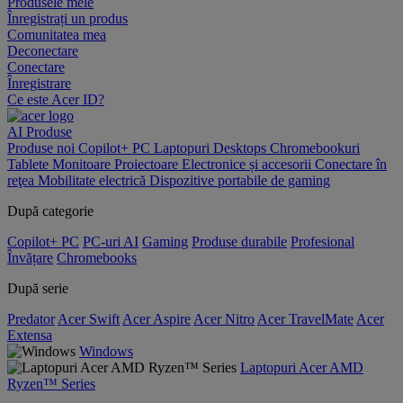
Produsele mele
Înregistrați un produs
Comunitatea mea
Deconectare
Conectare
Înregistrare
Ce este Acer ID?
AI
Produse
Produse noi
Copilot+ PC
Laptopuri
Desktops
Chromebookuri
Tablete
Monitoare
Proiectoare
Electronice și accesorii
Conectare în
reţea
Mobilitate electrică
Dispozitive portabile de gaming
După categorie
Copilot+ PC
PC-uri AI
Gaming
Produse durabile
Profesional
Învățare
Chromebooks
După serie
Predator
Acer Swift
Acer Aspire
Acer Nitro
Acer TravelMate
Acer
Extensa
Windows
Laptopuri Acer AMD
Ryzen™ Series