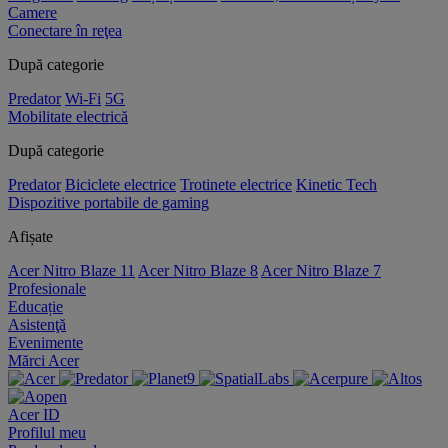
Camere
Conectare în reţea
După categorie
Predator
Wi-Fi
5G
Mobilitate electrică
După categorie
Predator
Biciclete electrice
Trotinete electrice
Kinetic Tech
Dispozitive portabile de gaming
Afișate
Acer Nitro Blaze 11
Acer Nitro Blaze 8
Acer Nitro Blaze 7
Profesionale
Educație
Asistenţă
Evenimente
Mărci Acer
Acer ID
Profilul meu