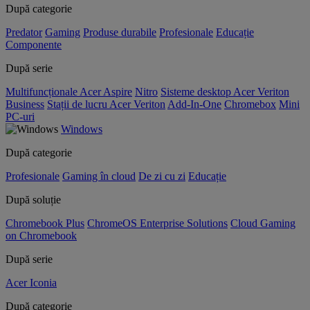
După categorie
Predator
Gaming
Produse durabile
Profesionale
Educație
Componente
După serie
Multifuncționale Acer Aspire
Nitro
Sisteme desktop Acer Veriton
Business
Stații de lucru Acer Veriton
Add-In-One
Chromebox
Mini
PC-uri
Windows
După categorie
Profesionale
Gaming în cloud
De zi cu zi
Educație
După soluție
Chromebook Plus
ChromeOS Enterprise Solutions
Cloud Gaming
on Chromebook
După serie
Acer Iconia
După categorie