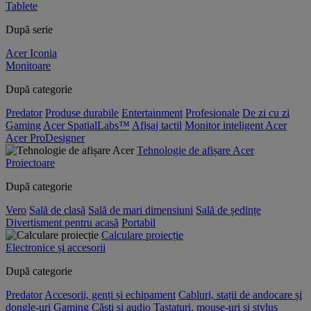
Tablete
După serie
Acer Iconia
Monitoare
După categorie
Predator
Produse durabile
Entertainment
Profesionale
De zi cu zi
Gaming
Acer SpatialLabs™
Afişaj tactil
Monitor inteligent Acer
Acer ProDesigner
Tehnologie de afișare Acer
Proiectoare
După categorie
Vero
Sală de clasă
Sală de mari dimensiuni
Sală de ședințe
Divertisment pentru acasă
Portabil
Calculare proiecție
Electronice și accesorii
După categorie
Predator
Accesorii, genți și echipament
Cabluri, stații de andocare și
dongle-uri
Gaming
Căști și audio
Tastaturi, mouse-uri și stylus