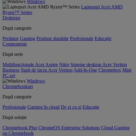
Windows
Laptopuri Acer AMD
Ryzen™ Series
Desktops
După categorie
Predator
Gaming
Produse durabile
Profesionale
Educație
Componente
După serie
Multifuncționale Acer Aspire
Nitro
Sisteme desktop Acer Veriton
Business
Stații de lucru Acer Veriton
Add-In-One
Chromebox
Mini
PC-uri
Windows
Chromebookuri
După categorie
Profesionale
Gaming în cloud
De zi cu zi
Educație
După soluție
Chromebook Plus
ChromeOS Enterprise Solutions
Cloud Gaming
on Chromebook