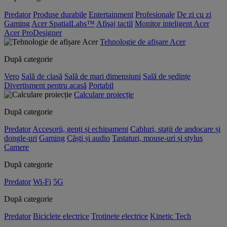
Predator
Produse durabile
Entertainment
Profesionale
De zi cu zi
Gaming
Acer SpatialLabs™
Afişaj tactil
Monitor inteligent Acer
Acer ProDesigner
Tehnologie de afișare Acer
După categorie
Vero
Sală de clasă
Sală de mari dimensiuni
Sală de ședințe
Divertisment pentru acasă
Portabil
Calculare proiecție
După categorie
Predator
Accesorii, genți și echipament
Cabluri, stații de andocare și
dongle-uri
Gaming
Căști și audio
Tastaturi, mouse-uri și stylus
Camere
După categorie
Predator
Wi-Fi
5G
După categorie
Predator
Biciclete electrice
Trotinete electrice
Kinetic Tech