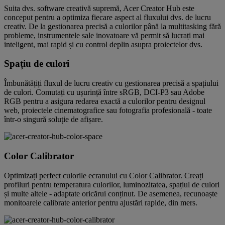
Suita dvs. software creativă supremă, Acer Creator Hub este
conceput pentru a optimiza fiecare aspect al fluxului dvs. de lucru
creativ. De la gestionarea precisă a culorilor până la multitasking fără
probleme, instrumentele sale inovatoare vă permit să lucrați mai
inteligent, mai rapid și cu control deplin asupra proiectelor dvs.
Spațiu de culori
Îmbunătățiți fluxul de lucru creativ cu gestionarea precisă a spațiului
de culori. Comutați cu ușurință între sRGB, DCI-P3 sau Adobe
RGB pentru a asigura redarea exactă a culorilor pentru designul
web, proiectele cinematografice sau fotografia profesională - toate
într-o singură soluție de afișare.
Color Calibrator
Optimizați perfect culorile ecranului cu Color Calibrator. Creați
profiluri pentru temperatura culorilor, luminozitatea, spațiul de culori
și multe altele - adaptate oricărui conținut. De asemenea, recunoaște
monitoarele calibrate anterior pentru ajustări rapide, din mers.