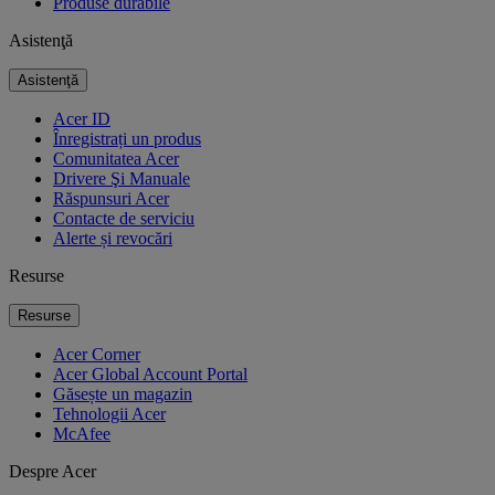
Produse durabile
Asistenţă
Asistenţă
Acer ID
Înregistrați un produs
Comunitatea Acer
Drivere Şi Manuale
Răspunsuri Acer
Contacte de serviciu
Alerte și revocări
Resurse
Resurse
Acer Corner
Acer Global Account Portal
Găsește un magazin
Tehnologii Acer
McAfee
Despre Acer