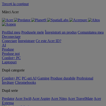
Treceți la conținut
Mărci Acer
Profilul meu
Produsele mele
Înregistrați un produs
Comunitatea mea
Deconectare
Conectare
Înregistrare
Ce este Acer ID?
AI
Produse
Produse noi
Copilot+ PC
Laptopuri
După categorie
Copilot+ PC
PC-uri AI
Gaming
Produse durabile
Profesional
Învățare
Chromebooks
După serie
Predator
Acer Swift
Acer Aspire
Acer Nitro
Acer TravelMate
Acer
Extensa