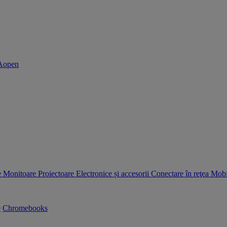
e
Monitoare
Proiectoare
Electronice și accesorii
Conectare în reţea
Mobil
e
Chromebooks