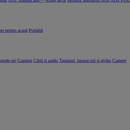
ing
Acer SpatialLabs™
Afişaj tactil
Monitor inteligent Acer
Acer ProD
nt pentru acasă
Portabil
dongle-uri
Gaming
Căști și audio
Tastaturi, mouse-uri și stylus
Camere