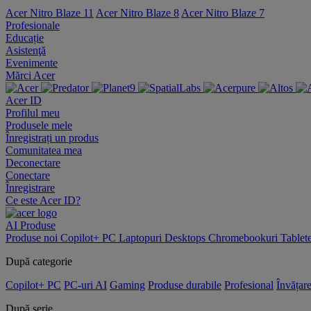
Acer Nitro Blaze 11
Acer Nitro Blaze 8
Acer Nitro Blaze 7
Profesionale
Educație
Asistenţă
Evenimente
Mărci Acer
Acer ID
Profilul meu
Produsele mele
Înregistrați un produs
Comunitatea mea
Deconectare
Conectare
Înregistrare
Ce este Acer ID?
AI
Produse
Produse noi
Copilot+ PC
Laptopuri
Desktops
Chromebookuri
Tablet
După categorie
Copilot+ PC
PC-uri AI
Gaming
Produse durabile
Profesional
Învățar
După serie