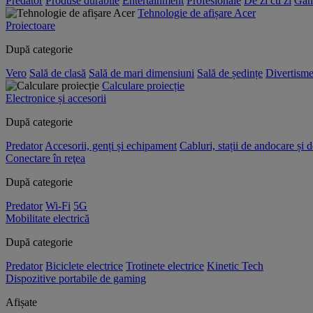
Predator
Produse durabile
Entertainment
Profesionale
De zi cu zi
Gam
Tehnologie de afișare Acer
Proiectoare
După categorie
Vero
Sală de clasă
Sală de mari dimensiuni
Sală de ședințe
Divertisme
Calculare proiecție
Electronice și accesorii
După categorie
Predator
Accesorii, genți și echipament
Cabluri, stații de andocare și 
Conectare în reţea
După categorie
Predator
Wi-Fi
5G
Mobilitate electrică
După categorie
Predator
Biciclete electrice
Trotinete electrice
Kinetic Tech
Dispozitive portabile de gaming
Afișate