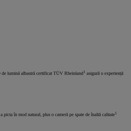
1
use de lumină albastră certificat TÜV Rheinland
asigură o experiență
1
 a picta în mod natural, plus o cameră pe spate de înaltă calitate