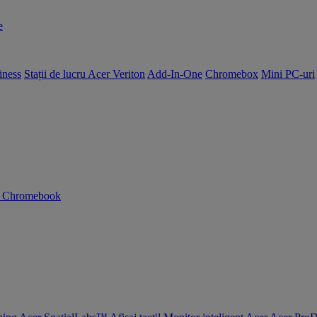
e
iness
Stații de lucru Acer Veriton
Add-In-One
Chromebox
Mini PC-uri
n Chromebook