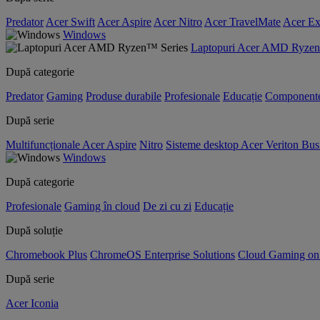
Predator
Acer Swift
Acer Aspire
Acer Nitro
Acer TravelMate
Acer Ex
Windows
Laptopuri Acer AMD Ryzen
După categorie
Predator
Gaming
Produse durabile
Profesionale
Educație
Component
După serie
Multifuncționale Acer Aspire
Nitro
Sisteme desktop Acer Veriton Bus
Windows
După categorie
Profesionale
Gaming în cloud
De zi cu zi
Educație
După soluție
Chromebook Plus
ChromeOS Enterprise Solutions
Cloud Gaming o
După serie
Acer Iconia