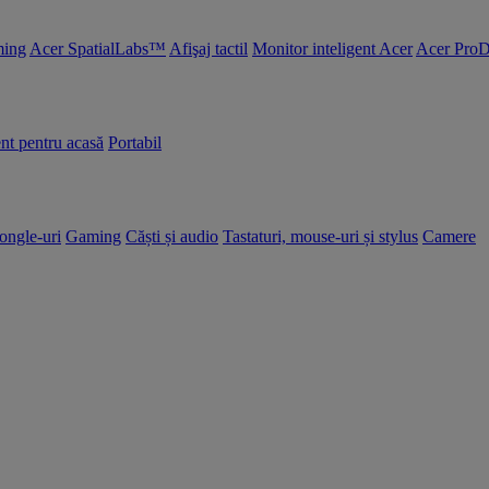
ing
Acer SpatialLabs™
Afişaj tactil
Monitor inteligent Acer
Acer ProD
nt pentru acasă
Portabil
dongle-uri
Gaming
Căști și audio
Tastaturi, mouse-uri și stylus
Camere