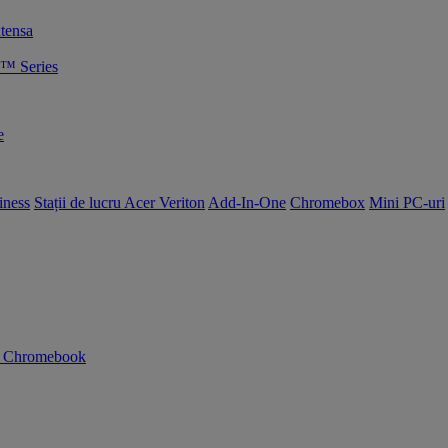
tensa
™ Series
e
iness
Stații de lucru Acer Veriton
Add-In-One
Chromebox
Mini PC-uri
n Chromebook