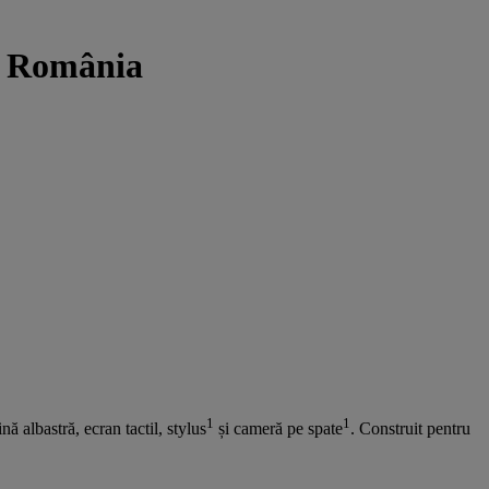
er România
1
1
nă albastră, ecran tactil, stylus
și cameră pe spate
. Construit pentru