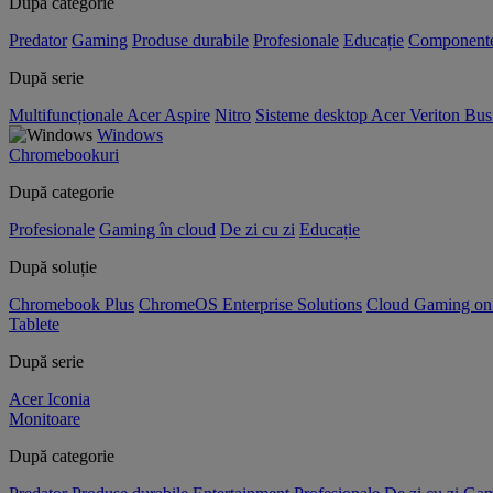
După categorie
Predator
Gaming
Produse durabile
Profesionale
Educație
Component
După serie
Multifuncționale Acer Aspire
Nitro
Sisteme desktop Acer Veriton Bus
Windows
Chromebookuri
După categorie
Profesionale
Gaming în cloud
De zi cu zi
Educație
După soluție
Chromebook Plus
ChromeOS Enterprise Solutions
Cloud Gaming o
Tablete
După serie
Acer Iconia
Monitoare
După categorie