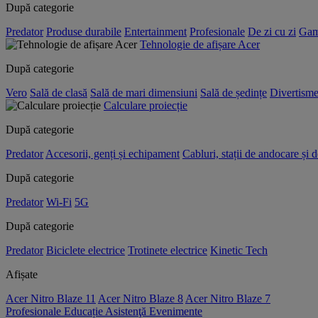
După categorie
Predator
Produse durabile
Entertainment
Profesionale
De zi cu zi
Gam
Tehnologie de afișare Acer
După categorie
Vero
Sală de clasă
Sală de mari dimensiuni
Sală de ședințe
Divertisme
Calculare proiecție
După categorie
Predator
Accesorii, genți și echipament
Cabluri, stații de andocare și 
După categorie
Predator
Wi-Fi
5G
După categorie
Predator
Biciclete electrice
Trotinete electrice
Kinetic Tech
Afișate
Acer Nitro Blaze 11
Acer Nitro Blaze 8
Acer Nitro Blaze 7
Profesionale
Educație
Asistenţă
Evenimente