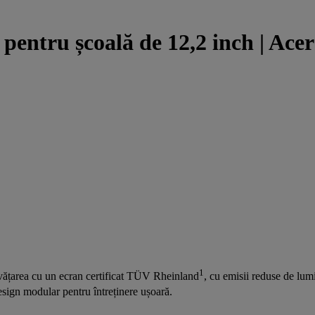
pentru școală de 12,2 inch | Ac
1
vățarea cu un ecran certificat TÜV Rheinland
, cu emisii reduse de lumi
design modular pentru întreținere ușoară.