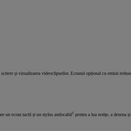
e, scriere și vizualizarea videoclipurilor. Ecranul opțional cu emisii red
1
are un ecran tactil și un stylus andocabil
pentru a lua notițe, a desena și