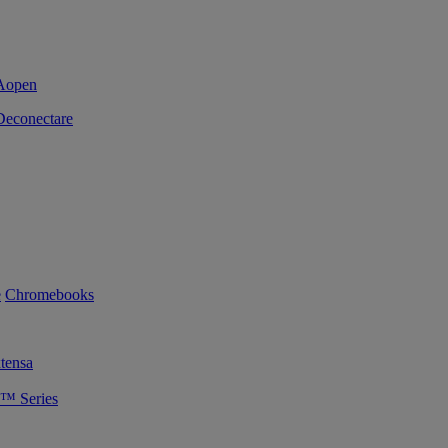
Deconectare
e
Chromebooks
tensa
™ Series