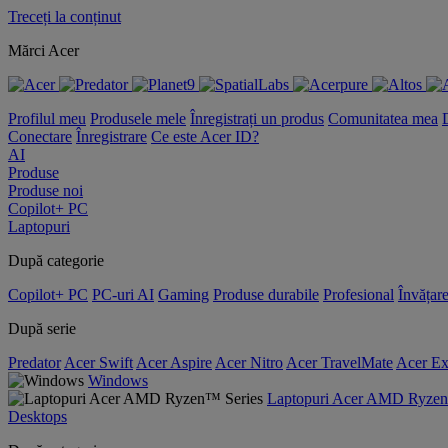
Treceți la conținut
Mărci Acer
Profilul meu
Produsele mele
Înregistrați un produs
Comunitatea mea
Conectare
Înregistrare
Ce este Acer ID?
AI
Produse
Produse noi
Copilot+ PC
Laptopuri
După categorie
Copilot+ PC
PC-uri AI
Gaming
Produse durabile
Profesional
Învățar
După serie
Predator
Acer Swift
Acer Aspire
Acer Nitro
Acer TravelMate
Acer Ex
Windows
Laptopuri Acer AMD Ryzen
Desktops