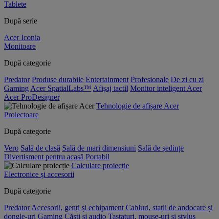
Tablete
După serie
Acer Iconia
Monitoare
După categorie
Predator
Produse durabile
Entertainment
Profesionale
De zi cu zi
Gaming
Acer SpatialLabs™
Afişaj tactil
Monitor inteligent Acer
Acer ProDesigner
Tehnologie de afișare Acer
Proiectoare
După categorie
Vero
Sală de clasă
Sală de mari dimensiuni
Sală de ședințe
Divertisment pentru acasă
Portabil
Calculare proiecție
Electronice și accesorii
După categorie
Predator
Accesorii, genți și echipament
Cabluri, stații de andocare și
dongle-uri
Gaming
Căști și audio
Tastaturi, mouse-uri și stylus