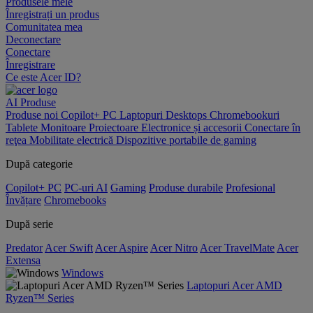
Produsele mele
Înregistrați un produs
Comunitatea mea
Deconectare
Conectare
Înregistrare
Ce este Acer ID?
AI
Produse
Produse noi
Copilot+ PC
Laptopuri
Desktops
Chromebookuri
Tablete
Monitoare
Proiectoare
Electronice și accesorii
Conectare în
reţea
Mobilitate electrică
Dispozitive portabile de gaming
După categorie
Copilot+ PC
PC-uri AI
Gaming
Produse durabile
Profesional
Învățare
Chromebooks
După serie
Predator
Acer Swift
Acer Aspire
Acer Nitro
Acer TravelMate
Acer
Extensa
Windows
Laptopuri Acer AMD
Ryzen™ Series