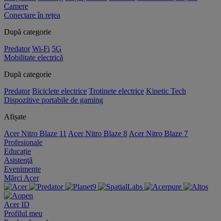
Camere
Conectare în reţea
După categorie
Predator
Wi-Fi
5G
Mobilitate electrică
După categorie
Predator
Biciclete electrice
Trotinete electrice
Kinetic Tech
Dispozitive portabile de gaming
Afișate
Acer Nitro Blaze 11
Acer Nitro Blaze 8
Acer Nitro Blaze 7
Profesionale
Educație
Asistenţă
Evenimente
Mărci Acer
Acer ID
Profilul meu