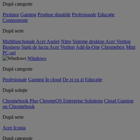
După categorie
Predator
Gaming
Produse durabile
Profesionale
Educație
Componente
După serie
Multifuncționale Acer Aspire
Nitro
Sisteme desktop Acer Veriton
Business
Stații de lucru Acer Veriton
Add-In-One
Chromebox
Mini
PC-uri
Windows
După categorie
Profesionale
Gaming în cloud
De zi cu zi
Educație
După soluție
Chromebook Plus
ChromeOS Enterprise Solutions
Cloud Gaming
on Chromebook
După serie
Acer Iconia
După categorie