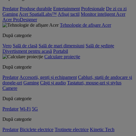
Predator
Produse durabile
Entertainment
Profesionale
De zi cu zi
Gaming
Acer SpatialLabs™
Afişaj tactil
Monitor inteligent Acer
Acer ProDesigner
Tehnologie de afișare Acer
După categorie
Vero
Sală de clasă
Sală de mari dimensiuni
Sală de ședințe
Divertisment pentru acasă
Portabil
Calculare proiecție
După categorie
Predator
Accesorii, genți și echipament
Cabluri, stații de andocare și
dongle-uri
Gaming
Căști și audio
Tastaturi, mouse-uri și stylus
Camere
După categorie
Predator
Wi-Fi
5G
După categorie
Predator
Biciclete electrice
Trotinete electrice
Kinetic Tech