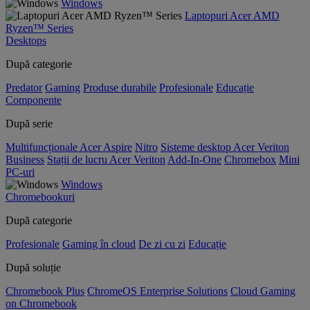
Windows
Laptopuri Acer AMD
Ryzen™ Series
Desktops
După categorie
Predator
Gaming
Produse durabile
Profesionale
Educație
Componente
După serie
Multifuncționale Acer Aspire
Nitro
Sisteme desktop Acer Veriton
Business
Stații de lucru Acer Veriton
Add-In-One
Chromebox
Mini
PC-uri
Windows
Chromebookuri
După categorie
Profesionale
Gaming în cloud
De zi cu zi
Educație
După soluție
Chromebook Plus
ChromeOS Enterprise Solutions
Cloud Gaming
on Chromebook