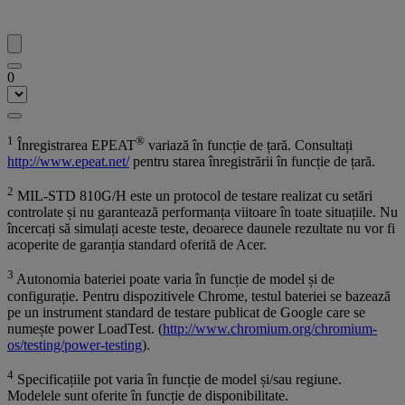
0
1
®
Înregistrarea EPEAT
variază în funcție de țară. Consultați
http://www.epeat.net/
pentru starea înregistrării în funcție de țară.
2
MIL-STD 810G/H este un protocol de testare realizat cu setări
controlate și nu garantează performanța viitoare în toate situațiile. Nu
încercați să simulați aceste teste, deoarece daunele rezultate nu vor fi
acoperite de garanția standard oferită de Acer.
3
Autonomia bateriei poate varia în funcție de model și de
configurație. Pentru dispozitivele Chrome, testul bateriei se bazează
pe un instrument standard de testare publicat de Google care se
numește power LoadTest. (
http://www.chromium.org/chromium-
os/testing/power-testing
).
4
Specificațiile pot varia în funcție de model și/sau regiune.
Modelele sunt oferite în funcție de disponibilitate.