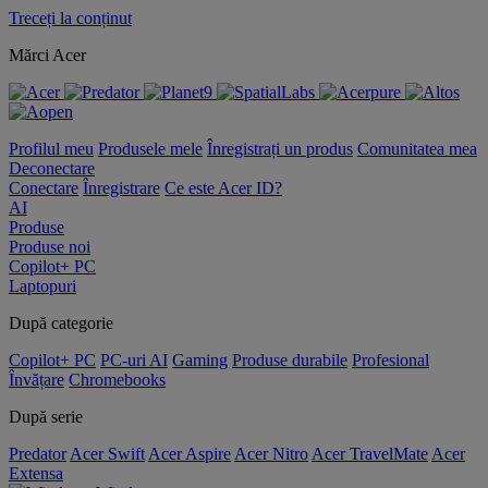
Treceți la conținut
Mărci Acer
Profilul meu
Produsele mele
Înregistrați un produs
Comunitatea mea
Deconectare
Conectare
Înregistrare
Ce este Acer ID?
AI
Produse
Produse noi
Copilot+ PC
Laptopuri
După categorie
Copilot+ PC
PC-uri AI
Gaming
Produse durabile
Profesional
Învățare
Chromebooks
După serie
Predator
Acer Swift
Acer Aspire
Acer Nitro
Acer TravelMate
Acer
Extensa