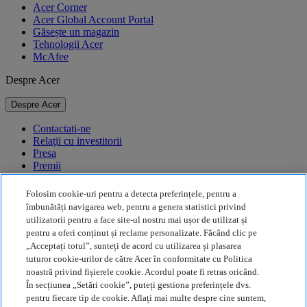
Acer Corner
Acer Global Account Portal
Găsește un magazin
Tehnologii Acer
McAfee
Despre Acer
Despre Acer
Contactati-ne
Relaţii cu investitorii
Presa
Premii
Evenimente
Folosim cookie-uri pentru a detecta preferințele, pentru a
Durabilitate
îmbunătăți navigarea web, pentru a genera statistici privind
utilizatorii pentru a face site-ul nostru mai ușor de utilizat și
Durabilitate
pentru a oferi conținut și reclame personalizate. Făcând clic pe
„Acceptați totul”, sunteți de acord cu utilizarea și plasarea
Responsabilitate socială a corporației
tuturor cookie-urilor de către Acer în conformitate cu Politica
Amprenta de carbon a produselor
noastră privind fișierele cookie. Acordul poate fi retras oricând.
Project Humanity
În secțiunea „Setări cookie”, puteți gestiona preferințele dvs.
Earthion
pentru fiecare tip de cookie. Aflați mai multe despre cine suntem,