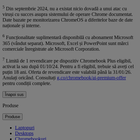
5
Din septembrie 2024, nu a existat nicio dovadă a unui atac cu
viruși cu succes asupra sistemului de operare Chrome documentat.
Date bazate pe monitorizarea ChromeOS a diferitelor baze de date
naționale și interne.
6
Funcționalitate suplimentară disponibilă cu abonament Microsoft
365 (vândut separat). Microsoft, Excel și PowerPoint sunt mărci
comerciale înregistrate ale Microsoft Corporation.
7
Limită de 1 revendicare pe dispozitiv Chromebook Plus eligibil,
activat la sau după 01/10/24. Pentru a fi eligibil, trebuie să aveți cel
puțin 18 ani. Oferta de revendicare este valabilă până la 31/01/26.
Anulați oricând. Consultați
g.co/chromebook/ai-premium-offer
pentru condiții complete.
Înapoi sus
Produse
Produse
Laptopuri
Desktops
Chromebookuri