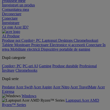
Produsele mele
Înregistrați un produs
Comunitatea mea
Deconectare
Conectare
Înregistrare
Ce este Acer ID?
AI
Produse
Produse noi
Copilot+ PC
Laptopuri
Desktops
Chromebookuri
Tablete
Monitoare
Proiectoare
Electronice și accesorii
Conectare în
reţea
Mobilitate electrică
Dispozitive portabile de gaming
După categorie
Copilot+ PC
PC-uri AI
Gaming
Produse durabile
Profesional
Învățare
Chromebooks
După serie
Predator
Acer Swift
Acer Aspire
Acer Nitro
Acer TravelMate
Acer
Extensa
Windows
Laptopuri Acer AMD
Ryzen™ Series