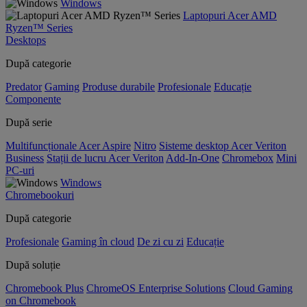
Windows
Laptopuri Acer AMD
Ryzen™ Series
Desktops
După categorie
Predator
Gaming
Produse durabile
Profesionale
Educație
Componente
După serie
Multifuncționale Acer Aspire
Nitro
Sisteme desktop Acer Veriton
Business
Stații de lucru Acer Veriton
Add-In-One
Chromebox
Mini
PC-uri
Windows
Chromebookuri
După categorie
Profesionale
Gaming în cloud
De zi cu zi
Educație
După soluție
Chromebook Plus
ChromeOS Enterprise Solutions
Cloud Gaming
on Chromebook