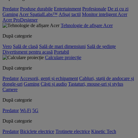
Predator
Produse durabile
Entertainment
Profesionale
De zi cu zi
Gaming
Acer SpatialLabs™
Afişaj tactil
Monitor inteligent Acer
Acer ProDesigner
Tehnologie de afișare Acer
După categorie
Vero
Sală de clasă
Sală de mari dimensiuni
Sală de ședințe
Divertisment pentru acasă
Portabil
Calculare proiecție
După categorie
Predator
Accesorii, genți și echipament
Cabluri, stații de andocare și
dongle-uri
Gaming
Căști și audio
Tastaturi, mouse-uri și stylus
Camere
După categorie
Predator
Wi-Fi
5G
După categorie
Predator
Biciclete electrice
Trotinete electrice
Kinetic Tech