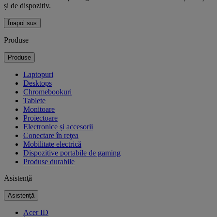
și de dispozitiv.
Înapoi sus
Produse
Produse
Laptopuri
Desktops
Chromebookuri
Tablete
Monitoare
Proiectoare
Electronice și accesorii
Conectare în reţea
Mobilitate electrică
Dispozitive portabile de gaming
Produse durabile
Asistenţă
Asistenţă
Acer ID