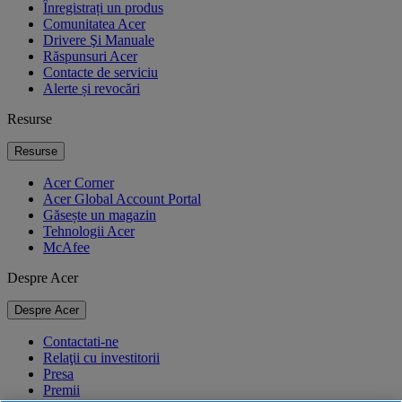
Înregistrați un produs
Comunitatea Acer
Drivere Şi Manuale
Răspunsuri Acer
Contacte de serviciu
Alerte și revocări
Resurse
Resurse
Acer Corner
Acer Global Account Portal
Găsește un magazin
Tehnologii Acer
McAfee
Despre Acer
Despre Acer
Contactati-ne
Relaţii cu investitorii
Presa
Premii