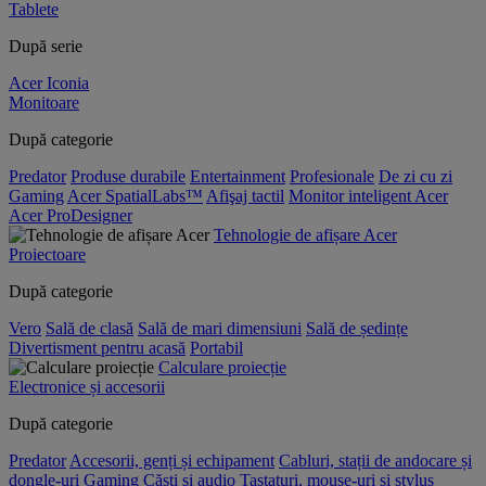
Tablete
După serie
Acer Iconia
Monitoare
După categorie
Predator
Produse durabile
Entertainment
Profesionale
De zi cu zi
Gaming
Acer SpatialLabs™
Afişaj tactil
Monitor inteligent Acer
Acer ProDesigner
Tehnologie de afișare Acer
Proiectoare
După categorie
Vero
Sală de clasă
Sală de mari dimensiuni
Sală de ședințe
Divertisment pentru acasă
Portabil
Calculare proiecție
Electronice și accesorii
După categorie
Predator
Accesorii, genți și echipament
Cabluri, stații de andocare și
dongle-uri
Gaming
Căști și audio
Tastaturi, mouse-uri și stylus