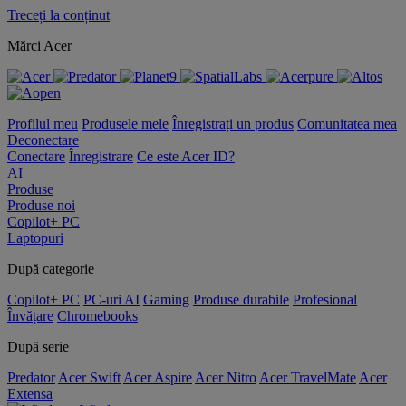
Treceți la conținut
Mărci Acer
Profilul meu
Produsele mele
Înregistrați un produs
Comunitatea mea
Deconectare
Conectare
Înregistrare
Ce este Acer ID?
AI
Produse
Produse noi
Copilot+ PC
Laptopuri
După categorie
Copilot+ PC
PC-uri AI
Gaming
Produse durabile
Profesional
Învățare
Chromebooks
După serie
Predator
Acer Swift
Acer Aspire
Acer Nitro
Acer TravelMate
Acer
Extensa