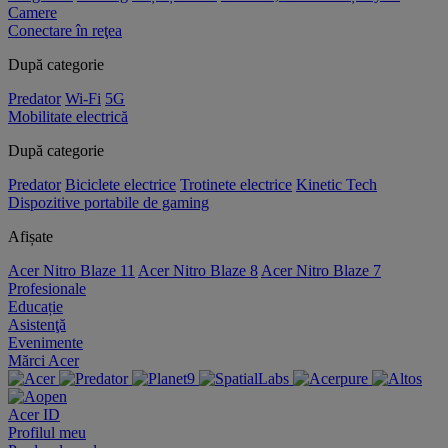
Camere
Conectare în reţea
După categorie
Predator
Wi-Fi
5G
Mobilitate electrică
După categorie
Predator
Biciclete electrice
Trotinete electrice
Kinetic Tech
Dispozitive portabile de gaming
Afișate
Acer Nitro Blaze 11
Acer Nitro Blaze 8
Acer Nitro Blaze 7
Profesionale
Educație
Asistenţă
Evenimente
Mărci Acer
Acer ID
Profilul meu