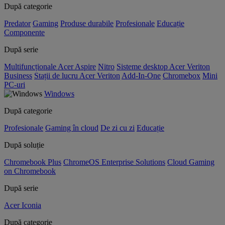
După categorie
Predator
Gaming
Produse durabile
Profesionale
Educație
Componente
După serie
Multifuncționale Acer Aspire
Nitro
Sisteme desktop Acer Veriton
Business
Stații de lucru Acer Veriton
Add-In-One
Chromebox
Mini
PC-uri
Windows
După categorie
Profesionale
Gaming în cloud
De zi cu zi
Educație
După soluție
Chromebook Plus
ChromeOS Enterprise Solutions
Cloud Gaming
on Chromebook
După serie
Acer Iconia
După categorie