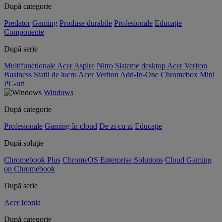
După categorie
Predator
Gaming
Produse durabile
Profesionale
Educație
Componente
După serie
Multifuncționale Acer Aspire
Nitro
Sisteme desktop Acer Veriton
Business
Stații de lucru Acer Veriton
Add-In-One
Chromebox
Mini
PC-uri
Windows
După categorie
Profesionale
Gaming în cloud
De zi cu zi
Educație
După soluție
Chromebook Plus
ChromeOS Enterprise Solutions
Cloud Gaming
on Chromebook
După serie
Acer Iconia
După categorie