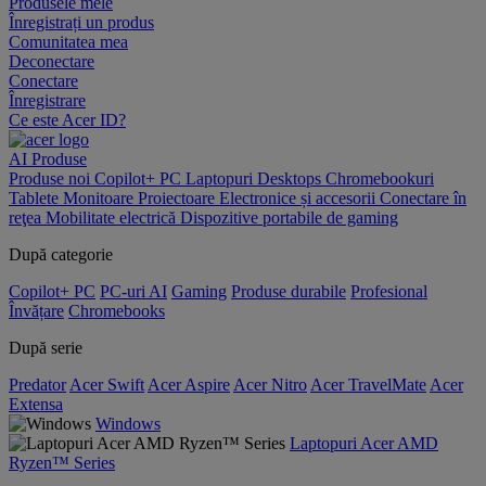
Produsele mele
Înregistrați un produs
Comunitatea mea
Deconectare
Conectare
Înregistrare
Ce este Acer ID?
AI
Produse
Produse noi
Copilot+ PC
Laptopuri
Desktops
Chromebookuri
Tablete
Monitoare
Proiectoare
Electronice și accesorii
Conectare în
reţea
Mobilitate electrică
Dispozitive portabile de gaming
După categorie
Copilot+ PC
PC-uri AI
Gaming
Produse durabile
Profesional
Învățare
Chromebooks
După serie
Predator
Acer Swift
Acer Aspire
Acer Nitro
Acer TravelMate
Acer
Extensa
Windows
Laptopuri Acer AMD
Ryzen™ Series