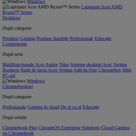
Windows
Laptopuri Acer AMD
Ryzen™ Series
Desktops
După categorie
Predator
Gaming
Produse durabile
Profesionale
Educație
Componente
După serie
Multifuncționale Acer Aspire
Nitro
Sisteme desktop Acer Veriton
Business
Stații de lucru Acer Veriton
Add-In-One
Chromebox
Mini
PC-uri
Windows
Chromebookuri
După categorie
Profesionale
Gaming în cloud
De zi cu zi
Educație
După soluție
Chromebook Plus
ChromeOS Enterprise Solutions
Cloud Gaming
on Chromebook