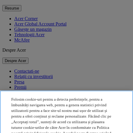
Resurse
Acer Corner
Acer Global Account Portal
Găsește un magazin
Tehnologii Acer
McAfee
Despre Acer
Despre Acer
Contactati-ne
Relaţii cu investitorii
Presa
Premii
Evenimente
Folosim cookie-uri pentru a detecta preferințele, pentru a
Durabilitate
îmbunătăți navigarea web, pentru a genera statistici privind
utilizatorii pentru a face site-ul nostru mai ușor de utilizat și
Durabilitate
pentru a oferi conținut și reclame personalizate. Făcând clic pe
„Acceptați totul”, sunteți de acord cu utilizarea și plasarea
Responsabilitate socială a corporației
tuturor cookie-urilor de către Acer în conformitate cu Politica
Amprenta de carbon a produselor