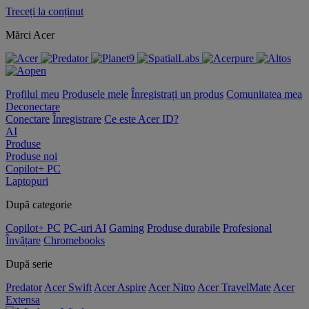
Treceți la conținut
Mărci Acer
Profilul meu
Produsele mele
Înregistrați un produs
Comunitatea mea
Deconectare
Conectare
Înregistrare
Ce este Acer ID?
AI
Produse
Produse noi
Copilot+ PC
Laptopuri
După categorie
Copilot+ PC
PC-uri AI
Gaming
Produse durabile
Profesional
Învățare
Chromebooks
După serie
Predator
Acer Swift
Acer Aspire
Acer Nitro
Acer TravelMate
Acer
Extensa