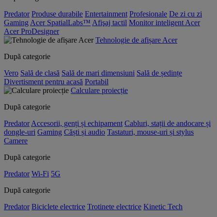
Predator
Produse durabile
Entertainment
Profesionale
De zi cu zi
Gaming
Acer SpatialLabs™
Afişaj tactil
Monitor inteligent Acer
Acer ProDesigner
Tehnologie de afișare Acer
După categorie
Vero
Sală de clasă
Sală de mari dimensiuni
Sală de ședințe
Divertisment pentru acasă
Portabil
Calculare proiecție
După categorie
Predator
Accesorii, genți și echipament
Cabluri, stații de andocare și
dongle-uri
Gaming
Căști și audio
Tastaturi, mouse-uri și stylus
Camere
După categorie
Predator
Wi-Fi
5G
După categorie
Predator
Biciclete electrice
Trotinete electrice
Kinetic Tech