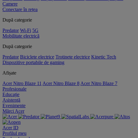
Camere
Conectare în reţea
După categorie
Predator
Wi-Fi
5G
Mobilitate electrică
După categorie
Predator
Biciclete electrice
Trotinete electrice
Kinetic Tech
Dispozitive portabile de gaming
Afișate
Acer Nitro Blaze 11
Acer Nitro Blaze 8
Acer Nitro Blaze 7
Profesionale
Educație
Asistenţă
Evenimente
Mărci Acer
Acer ID
Profilul meu