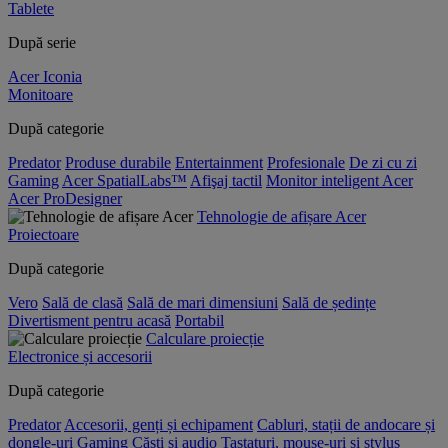
Tablete
După serie
Acer Iconia
Monitoare
După categorie
Predator
Produse durabile
Entertainment
Profesionale
De zi cu zi
Gaming
Acer SpatialLabs™
Afişaj tactil
Monitor inteligent Acer
Acer ProDesigner
Tehnologie de afișare Acer
Proiectoare
După categorie
Vero
Sală de clasă
Sală de mari dimensiuni
Sală de ședințe
Divertisment pentru acasă
Portabil
Calculare proiecție
Electronice și accesorii
După categorie
Predator
Accesorii, genți și echipament
Cabluri, stații de andocare și
dongle-uri
Gaming
Căști și audio
Tastaturi, mouse-uri și stylus