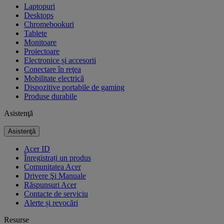
Laptopuri
Desktops
Chromebookuri
Tablete
Monitoare
Proiectoare
Electronice și accesorii
Conectare în reţea
Mobilitate electrică
Dispozitive portabile de gaming
Produse durabile
Asistenţă
Asistenţă
Acer ID
Înregistrați un produs
Comunitatea Acer
Drivere Şi Manuale
Răspunsuri Acer
Contacte de serviciu
Alerte și revocări
Resurse