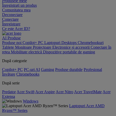
Produsele mele
Înregistrați un produs
Comunitatea mea
Deconectare
Conectare
Înregistrare
Ce este Acer ID?
AI
Produse
Produse noi
Copilot+ PC
Laptopuri
Desktops
Chromebookuri
Tablete
Monitoare
Proiectoare
Electronice și accesorii
Conectare în
reţea
Mobilitate electrică
Dispozitive portabile de gaming
După categorie
Copilot+ PC
PC-uri AI
Gaming
Produse durabile
Profesional
Învățare
Chromebooks
După serie
Predator
Acer Swift
Acer Aspire
Acer Nitro
Acer TravelMate
Acer
Extensa
Windows
Laptopuri Acer AMD
Ryzen™ Series