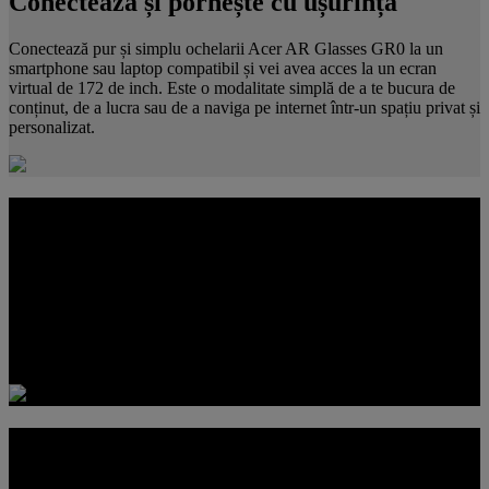
Conectează și pornește cu ușurință
Conectează pur și simplu ochelarii Acer AR Glasses GR0 la un
smartphone sau laptop compatibil și vei avea acces la un ecran
virtual de 172 de inch. Este o modalitate simplă de a te bucura de
conținut, de a lucra sau de a naviga pe internet într-un spațiu privat și
personalizat.
Proiectați pentru accesibilitate
Ochelarii Acer AR Glasses GR0 oferă o opțiune de lentile pentru
miopie, care îi ajută mai bine pe utilizatorii care au nevoie de
asistență vizuală, făcând experiența mai accesibilă și mai
confortabilă. Este o funcție bine gândită, care le permite mai multor
persoane să se bucure de o experiență de vizionare captivantă, în
deplină încredere.
Imagini clare pe două ecrane cu rezoluție
FHD