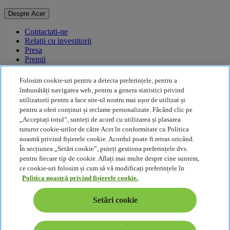
Despre Acer
Contactati-ne
Relaţii cu investitorii
Presa
Premii
Evenimente
Folosim cookie-uri pentru a detecta preferințele, pentru a
Durabilitate
îmbunătăți navigarea web, pentru a genera statistici privind
utilizatorii pentru a face site-ul nostru mai ușor de utilizat și
Durabilitate
pentru a oferi conținut și reclame personalizate. Făcând clic pe
„Acceptați totul”, sunteți de acord cu utilizarea și plasarea
Responsabilitate socială a corporației
tuturor cookie-urilor de către Acer în conformitate cu Politica
Amprenta de carbon a produselor
noastră privind fișierele cookie. Acordul poate fi retras oricând.
Project Humanity
În secțiunea „Setări cookie”, puteți gestiona preferințele dvs.
Earthion
pentru fiecare tip de cookie. Aflați mai multe despre cine suntem,
Politica de Confidenţialitate
ce cookie-uri folosim și cum să vă modificați preferințele în
Politica privind modulele cookie
Politica noastră privind fișierele cookie.
Notă juridică
Informații legale suplimentare
Setări cookie
Politică de accesibilitate
Setări cookie
România - Română