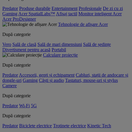
Predator
Produse durabile
Entertainment
Profesionale
De zi cu zi
Gaming
Acer SpatialLabs™
Afişaj tactil
Monitor inteligent Acer
Acer ProDesigner
Tehnologie de afișare Acer
După categorie
Vero
Sală de clasă
Sală de mari dimensiuni
Sală de ședințe
Divertisment pentru acasă
Portabil
Calculare proiecție
După categorie
Predator
Accesorii, genți și echipament
Cabluri, stații de andocare și
dongle-uri
Gaming
Căști și audio
Tastaturi, mouse-uri și stylus
Camere
După categorie
Predator
Wi-Fi
5G
După categorie
Predator
Biciclete electrice
Trotinete electrice
Kinetic Tech