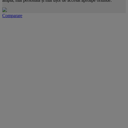
amplă, mai personală și mai ușor de accesat aproape oriunde.
Comparare