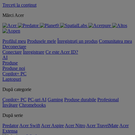
Treceți la conținut
Mărci Acer
Profilul meu
Produsele mele
Înregistrați un produs
Comunitatea mea
Deconectare
Conectare
Înregistrare
Ce este Acer ID?
AI
Produse
Produse noi
Copilot+ PC
Laptopuri
După categorie
Copilot+ PC
PC-uri AI
Gaming
Produse durabile
Profesional
Învățare
Chromebooks
După serie
Predator
Acer Swift
Acer Aspire
Acer Nitro
Acer TravelMate
Acer
Extensa