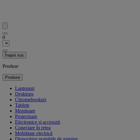
0
Înapoi sus
Produse
Produse
Laptopuri
Desktops
Chromebookuri
Tablete
Monitoare
Proiectoare
Electronice și accesorii
Conectare în reţea
Mobilitate electrică
Dispozitive portabile de gaming