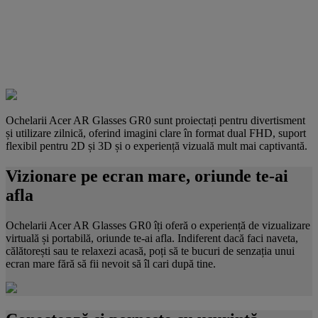
Ochelarii Acer AR Glasses GR0 sunt proiectați pentru divertisment
și utilizare zilnică, oferind imagini clare în format dual FHD, suport
flexibil pentru 2D și 3D și o experiență vizuală mult mai captivantă.
Vizionare pe ecran mare, oriunde te-ai
afla
Ochelarii Acer AR Glasses GR0 îți oferă o experiență de vizualizare
virtuală și portabilă, oriunde te-ai afla. Indiferent dacă faci naveta,
călătorești sau te relaxezi acasă, poți să te bucuri de senzația unui
ecran mare fără să fii nevoit să îl cari după tine.