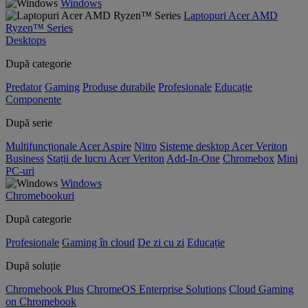
Windows
Laptopuri Acer AMD
Ryzen™ Series
Desktops
După categorie
Predator
Gaming
Produse durabile
Profesionale
Educație
Componente
După serie
Multifuncționale Acer Aspire
Nitro
Sisteme desktop Acer Veriton
Business
Stații de lucru Acer Veriton
Add-In-One
Chromebox
Mini
PC-uri
Windows
Chromebookuri
După categorie
Profesionale
Gaming în cloud
De zi cu zi
Educație
După soluție
Chromebook Plus
ChromeOS Enterprise Solutions
Cloud Gaming
on Chromebook