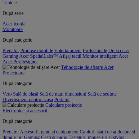
Tablete
După serie
Acer Iconia
Monitoare
După categorie
Predator
Produse durabile
Entertainment
Profesionale
De zi cu zi
Gaming
Acer SpatialLabs™
Afişaj tactil
Monitor inteligent Acer
Acer ProDesigner
Tehnologie de afișare Acer
Proiectoare
După categorie
Vero
Sală de clasă
Sală de mari dimensiuni
Sală de ședințe
Divertisment pentru acasă
Portabil
Calculare proiecție
Electronice și accesorii
După categorie
Predator
Accesorii, genți și echipament
Cabluri, stații de andocare și
dongle-uri
Gaming
Căști și audio
Tastaturi, mouse-uri și stylus