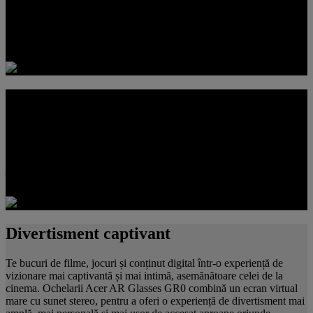
Ochelarii Acer AR Glasses GR0 sunt echipați cu două ecrane de
1920 x 1080, care oferă imagini clare și imersive, cu o rezoluție
totală de 3840 x 1080, pentru o experiență vizuală mai captivantă.
Comută între 2D și 3D
Ochelarii Acer AR Glasses GR0 acceptă atât conținut 2D, cât și 3D,
permițându-le utilizatorilor să comute ușor între modurile de
vizualizare. Este o experiență flexibilă, creată pentru a acoperi totul,
de la conținutul media de zi cu zi până la divertismentul 3D
îmbunătățit.
Divertisment captivant
Te bucuri de filme, jocuri și conținut digital într-o experiență de
vizionare mai captivantă și mai intimă, asemănătoare celei de la
cinema. Ochelarii Acer AR Glasses GR0 combină un ecran virtual
mare cu sunet stereo, pentru a oferi o experiență de divertisment mai