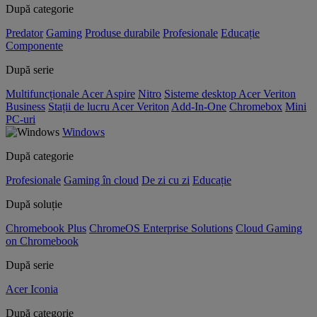
După categorie
Predator
Gaming
Produse durabile
Profesionale
Educație
Componente
După serie
Multifuncționale Acer Aspire
Nitro
Sisteme desktop Acer Veriton
Business
Stații de lucru Acer Veriton
Add-In-One
Chromebox
Mini
PC-uri
Windows
După categorie
Profesionale
Gaming în cloud
De zi cu zi
Educație
După soluție
Chromebook Plus
ChromeOS Enterprise Solutions
Cloud Gaming
on Chromebook
După serie
Acer Iconia
După categorie