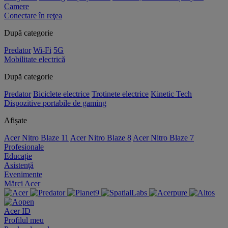
Camere
Conectare în reţea
După categorie
Predator
Wi-Fi
5G
Mobilitate electrică
După categorie
Predator
Biciclete electrice
Trotinete electrice
Kinetic Tech
Dispozitive portabile de gaming
Afișate
Acer Nitro Blaze 11
Acer Nitro Blaze 8
Acer Nitro Blaze 7
Profesionale
Educație
Asistenţă
Evenimente
Mărci Acer
Acer ID
Profilul meu