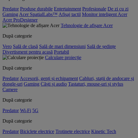
Predator
Produse durabile
Entertainment
Profesionale
De zi cu zi
Gaming
Acer SpatialLabs™
Afişaj tactil
Monitor inteligent Acer
Acer ProDesigner
Tehnologie de afișare Acer
După categorie
Vero
Sală de clasă
Sală de mari dimensiuni
Sală de ședințe
Divertisment pentru acasă
Portabil
Calculare proiecție
După categorie
Predator
Accesorii, genți și echipament
Cabluri, stații de andocare și
dongle-uri
Gaming
Căști și audio
Tastaturi, mouse-uri și stylus
Camere
După categorie
Predator
Wi-Fi
5G
După categorie
Predator
Biciclete electrice
Trotinete electrice
Kinetic Tech