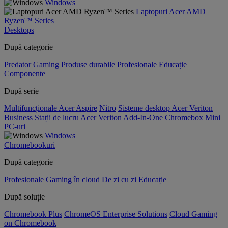
Windows
Laptopuri Acer AMD
Ryzen™ Series
Desktops
După categorie
Predator
Gaming
Produse durabile
Profesionale
Educație
Componente
După serie
Multifuncționale Acer Aspire
Nitro
Sisteme desktop Acer Veriton
Business
Stații de lucru Acer Veriton
Add-In-One
Chromebox
Mini
PC-uri
Windows
Chromebookuri
După categorie
Profesionale
Gaming în cloud
De zi cu zi
Educație
După soluție
Chromebook Plus
ChromeOS Enterprise Solutions
Cloud Gaming
on Chromebook