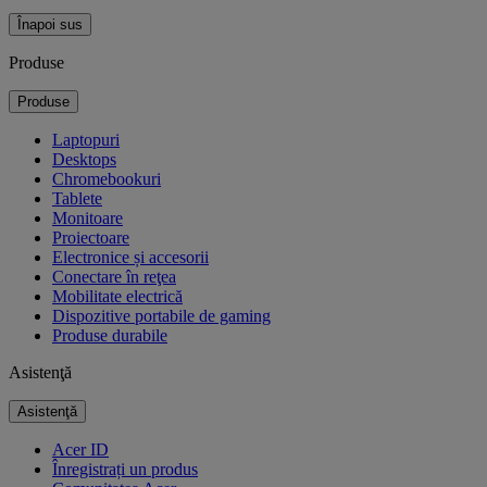
Înapoi sus
Produse
Produse
Laptopuri
Desktops
Chromebookuri
Tablete
Monitoare
Proiectoare
Electronice și accesorii
Conectare în reţea
Mobilitate electrică
Dispozitive portabile de gaming
Produse durabile
Asistenţă
Asistenţă
Acer ID
Înregistrați un produs