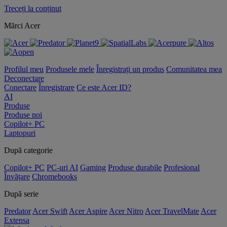
Treceți la conținut
Mărci Acer
Profilul meu
Produsele mele
Înregistrați un produs
Comunitatea mea
Deconectare
Conectare
Înregistrare
Ce este Acer ID?
AI
Produse
Produse noi
Copilot+ PC
Laptopuri
După categorie
Copilot+ PC
PC-uri AI
Gaming
Produse durabile
Profesional
Învățare
Chromebooks
După serie
Predator
Acer Swift
Acer Aspire
Acer Nitro
Acer TravelMate
Acer
Extensa