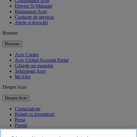
Comunitatea Acer
Drivere Şi Manuale
Răspunsuri Acer
Contacte de serviciu
Alerte și revocări
Resurse
Resurse
Acer Corner
Acer Global Account Portal
Găsește un magazin
Tehnologii Acer
McAfee
Despre Acer
Despre Acer
Contactati-ne
Relaţii cu investitorii
Presa
Premii
Evenimente