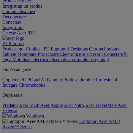
Produsele mele
Înregistrați un produs
Comunitatea mea
Deconectare
Conectare
Înregistrare
Ce este Acer ID?
AI
Produse
Produse noi
Copilot+ PC
Laptopuri
Desktops
Chromebookuri
Tablete
Monitoare
Proiectoare
Electronice și accesorii
Conectare în
reţea
Mobilitate electrică
Dispozitive portabile de gaming
După categorie
Copilot+ PC
PC-uri AI
Gaming
Produse durabile
Profesional
Învățare
Chromebooks
După serie
Predator
Acer Swift
Acer Aspire
Acer Nitro
Acer TravelMate
Acer
Extensa
Windows
Laptopuri Acer AMD
Ryzen™ Series