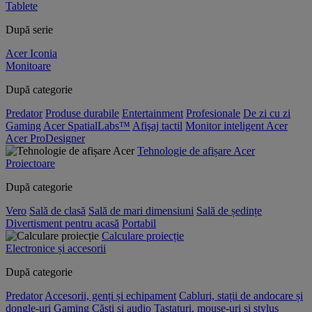
Tablete
După serie
Acer Iconia
Monitoare
După categorie
Predator
Produse durabile
Entertainment
Profesionale
De zi cu zi
Gaming
Acer SpatialLabs™
Afişaj tactil
Monitor inteligent Acer
Acer ProDesigner
Tehnologie de afișare Acer
Proiectoare
După categorie
Vero
Sală de clasă
Sală de mari dimensiuni
Sală de ședințe
Divertisment pentru acasă
Portabil
Calculare proiecție
Electronice și accesorii
După categorie
Predator
Accesorii, genți și echipament
Cabluri, stații de andocare și
dongle-uri
Gaming
Căști și audio
Tastaturi, mouse-uri și stylus