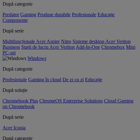
După categorie
Predator
Gaming
Produse durabile
Profesionale
Educație
Componente
După serie
Multifuncționale Acer Aspire
Nitro
Sisteme desktop Acer Veriton
Business
Stații de lucru Acer Veriton
Add-In-One
Chromebox
Mini
PC-uri
Windows
După categorie
Profesionale
Gaming în cloud
De zi cu zi
Educație
După soluție
Chromebook Plus
ChromeOS Enterprise Solutions
Cloud Gaming
on Chromebook
După serie
Acer Iconia
După categorie