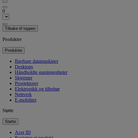
0
Tilbake til toppen
Produkter
Produkter
Bærbare datamaskiner
Desktops
Håndholdte gamingenheter
Skjermer
Prosjektorer
Elektronikk og tilbehør
Nettverk
E-mobilitet
Støtte
Støtte
Acer ID
Registrer et produkt