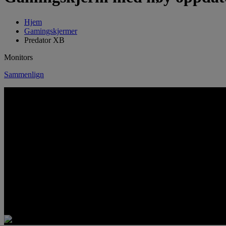
Hjem
Gamingskjermer
Predator XB
Monitors
Sammenlign
HASTIGHET OG PRESISJON I PERFEKT HARMONI
PREDATOR XB-SERIEN
Opplev ultraraske oppdateringshastigheter og klarhet med høy oppløsn