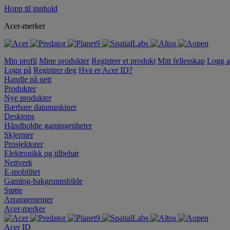
Hopp til innhold
Acer-merker
Min profil
Mine produkter
Registrer et produkt
Mitt fellesskap
Logg 
Logg på
Registrer deg
Hva er Acer ID?
Handle på nett
Produkter
Nye produkter
Bærbare datamaskiner
Desktops
Håndholdte gamingenheter
Skjermer
Prosjektorer
Elektronikk og tilbehør
Nettverk
E-mobilitet
Gaming-bakgrunnsbilde
Støtte
Arrangementer
Acer-merker
Acer ID