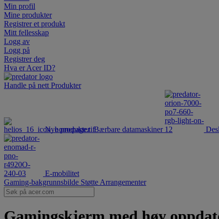
Min profil
Mine produkter
Registrer et produkt
Mitt fellesskap
Logg av
Logg på
Registrer deg
Hva er Acer ID?
Handle på nett
Produkter
Nye produkter
Bærbare datamaskiner
Des
E-mobilitet
Gaming-bakgrunnsbilde
Støtte
Arrangementer
Gamingskjerm med høy oppdateri