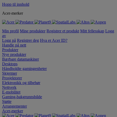
Hopp til innhold
Acer-merker
Min profil
Mine produkter
Registrer et produkt
Mitt fellesskap
Logg
av
Logg på
Registrer deg
Hva er Acer ID?
Handle på nett
Produkter
Nye produkter
Bærbare datamaskiner
Desktops
Håndholdte gamingenheter
Skjermer
Prosjektorer
Elektronikk og tilbehør
Nettverk
E-mobilitet
Gaming-bakgrunnsbilde
Støtte
Arrangementer
Acer-merker