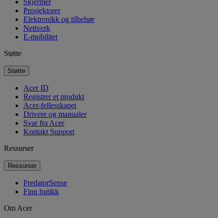
Skjermer
Prosjektorer
Elektronikk og tilbehør
Nettverk
E-mobilitet
Støtte
Støtte
Acer ID
Registrer et produkt
Acer-fellesskapet
Drivere og manualer
Svar fra Acer
Kontakt Support
Ressurser
Ressurser
PredatorSense
Finn butikk
Om Acer