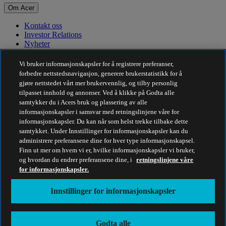
Om Acer
Kontakt oss
Investor Relations
Nyheter
Priser
Arrangementer
Vi bruker informasjonskapsler for å registrere preferanser,
forbedre nettstedsnavigasjon, generere brukerstatistikk for å
Bærekraft
gjøre nettstedet vårt mer brukervennlig, og tilby personlig
tilpasset innhold og annonser. Ved å klikke på Godta alle
Bærekraft
samtykker du i Acers bruk og plassering av alle
informasjonskapsler i samsvar med retningslinjene våre for
Samfunnsansvar
informasjonskapsler. Du kan når som helst trekke tilbake dette
Karbonavtrykket til produkter
samtykket. Under Innstillinger for informasjonskapsler kan du
Project Humanity
administrere preferansene dine for hver type informasjonskapsel.
Earthion
Finn ut mer om hvem vi er, hvilke informasjonskapsler vi bruker,
Personvernpolicy
og hvordan du endrer preferansene dine, i
retningslinjene våre
Retningslinjer for informasjonskapsler
for informasjonskapsler.
Juridisk merknad
Ytterligere juridisk informasjon
Innstillinger for informasjonskapsler
Retningslinjer for tilgjengelighet
Innstillinger for informasjonskapsler
Norge - Norsk
Godta alle