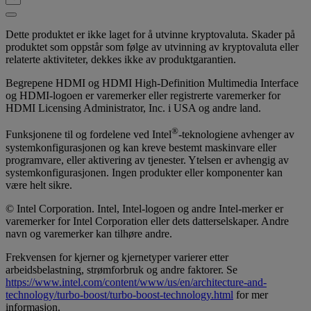
Dette produktet er ikke laget for å utvinne kryptovaluta. Skader på
produktet som oppstår som følge av utvinning av kryptovaluta eller
relaterte aktiviteter, dekkes ikke av produktgarantien.
Begrepene HDMI og HDMI High-Definition Multimedia Interface
og HDMI-logoen er varemerker eller registrerte varemerker for
HDMI Licensing Administrator, Inc. i USA og andre land.
®
Funksjonene til og fordelene ved Intel
-teknologiene avhenger av
systemkonfigurasjonen og kan kreve bestemt maskinvare eller
programvare, eller aktivering av tjenester. Ytelsen er avhengig av
systemkonfigurasjonen. Ingen produkter eller komponenter kan
være helt sikre.
© Intel Corporation. Intel, Intel-logoen og andre Intel-merker er
varemerker for Intel Corporation eller dets datterselskaper. Andre
navn og varemerker kan tilhøre andre.
Frekvensen for kjerner og kjernetyper varierer etter
arbeidsbelastning, strømforbruk og andre faktorer. Se
https://www.intel.com/content/www/us/en/architecture-and-
technology/turbo-boost/turbo-boost-technology.html
for mer
informasjon.