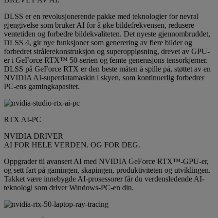
DLSS er en revolusjonerende pakke med teknologier for nevral
gjengivelse som bruker AI for å øke bildefrekvensen, redusere
ventetiden og forbedre bildekvaliteten. Det nyeste gjennombruddet,
DLSS 4, gir nye funksjoner som generering av flere bilder og
forbedret strålerekonstruksjon og superoppløsning, drevet av GPU-
er i GeForce RTX™ 50-serien og femte generasjons tensorkjerner.
DLSS på GeForce RTX er den beste måten å spille på, støttet av en
NVIDIA AI-superdatamaskin i skyen, som kontinuerlig forbedrer
PC-ens gamingkapasitet.
RTX AI-PC
NVIDIA DRIVER
AI FOR HELE VERDEN. OG FOR DEG.
Oppgrader til avansert AI med NVIDIA GeForce RTX™-GPU-er,
og sett fart på gamingen, skapingen, produktiviteten og utviklingen.
Takket være innebygde AI-prosessorer får du verdensledende AI-
teknologi som driver Windows-PC-en din.