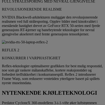
FULL STRÅLESPORING MED NEVRAL GJENGIVELSE
REVOLUSJONERENDE REALISME
NVIDIA Blackwell-arkitekturen muliggjør den revolusjonerende
realismen ved full strålesporing. Opplev bilder med kinokvalitet i
enestående hastighet drevet av GeForce RTX 50-serien med fjerde
generasjons RT-kjerner og banebrytende teknologier for nevral
gjengivelse akselerert med femte generasjons tensorkjerner.
REFLEX 2
KONKURRER I VARPHASTIGHET
Reflex-teknologier optimaliserer grafikken for best mulig responstid,
noe som gir raskere målanskaffelse, kortere reaksjonstider og
forbedret treffsikkerhet i konkurransespill. Reflex 2 introduserer
Frame Warp, som reduserer ventetiden ytterligere basert på spillets
nyeste museinndata.
NYTENKENDE KJØLETEKNOLOGI
Predator CycloneX 360-modellens 3-i-1-vifte øker luftstrømmen