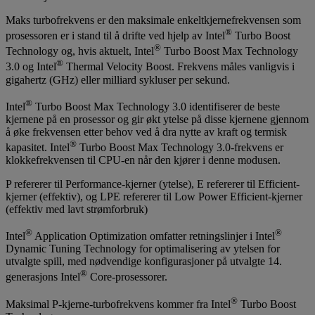
Maks turbofrekvens er den maksimale enkeltkjernefrekvensen som
®
prosessoren er i stand til å drifte ved hjelp av Intel
Turbo Boost
®
Technology og, hvis aktuelt, Intel
Turbo Boost Max Technology
®
3.0 og Intel
Thermal Velocity Boost. Frekvens måles vanligvis i
gigahertz (GHz) eller milliard sykluser per sekund.
®
Intel
Turbo Boost Max Technology 3.0 identifiserer de beste
kjernene på en prosessor og gir økt ytelse på disse kjernene gjennom
å øke frekvensen etter behov ved å dra nytte av kraft og termisk
®
kapasitet. Intel
Turbo Boost Max Technology 3.0-frekvens er
klokkefrekvensen til CPU-en når den kjører i denne modusen.
P refererer til Performance-kjerner (ytelse), E refererer til Efficient-
kjerner (effektiv), og LPE refererer til Low Power Efficient-kjerner
(effektiv med lavt strømforbruk)
®
®
Intel
Application Optimization omfatter retningslinjer i Intel
Dynamic Tuning Technology for optimalisering av ytelsen for
utvalgte spill, med nødvendige konfigurasjoner på utvalgte 14.
®
generasjons Intel
Core-prosessorer.
®
Maksimal P-kjerne-turbofrekvens kommer fra Intel
Turbo Boost