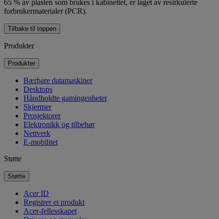
65 % av plasten som brukes i kabinettet, er laget av resirkulerte
forbrukermaterialer (PCR).
Tilbake til toppen
Produkter
Produkter
Bærbare datamaskiner
Desktops
Håndholdte gamingenheter
Skjermer
Prosjektorer
Elektronikk og tilbehør
Nettverk
E-mobilitet
Støtte
Støtte
Acer ID
Registrer et produkt
Acer-fellesskapet