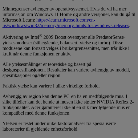
Minnegrenser avhenger av operativsystemet. Hvis du vil ha mer
informasjon om Windows 11 Home og andre versjoner, kan du gå til
Microsoft Learn:
https://learn.microsoft.com/en-
us/windows/win32/memory/memory-limits-for-windows-releases
.
®
Aktivering av Intel
200S Boost overstyrer alle PredatorSense-
ytelsesmoduser (stillegående, balansert, ytelse og turbo). Disse
modusene kan fortsatt velges i brukergrensesnittet, men trår ikke i
kraft når denne funksjonen er aktiv.
Alle ytelsesmålinger er teoretiske og basert på
designspesifikasjonen. Resultater kan variere avhengig av modell,
spesifikasjoner og/eller region.
Faktisk ytelse kan variere i ulike virkelige forhold.
Avhengig av region kan denne PC-en ha en medfølgende mus. I
slike tilfeller kan det hende at musen ikke støtter NVIDIA Reflex 2-
funksjonalitet. Acer garanterer ikke at en slik medfølgende mus er
kompatibel med denne funksjonen.
Ytelsen er testet under ulike faktoranalyser fra spesialiserte
laboratorier til gjeldende enhetsforhold.