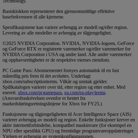
Technology.
Basisklokken representerer den gjennomsnittlige effektive
basefrekvensen til alle kjernene.
Spesifikasjonene kan variere avhengig av modell og/eller region.
Levering av alle modeller er avhengig av tilgjengelighet.
©2025 NVIDIA Corporation. NVIDIA, NVIDIA-logoen, GeForce
og GeForce RTX er registrerte varemerker og/eller varemerker for
NVIDIA Corporation i USA og andre land. Alle andre varemerker
og opphavsrettigheter er de respektive eiernes eiendom.
PC Game Pass: Abonnementet fornyes automatisk til en fast
månedlig pris frem til det avsluttes. Underlagt
xbox.com/subscriptionterms. Vilkår og unntak gjelder.
Spillkatalogen varierer over tid, etter region og etter enhet. Med
enerett.
xbox.com/pcgamepass
,
ea.com/ea-play/terms
.
(Ansvarsfraskrivelsen ovenfor er hentet fra
markedsføringsretningslinjene for Xbox for FY25.)
Funksjonene og tilgjengeligheten til Acer Intelligence Space (AIS)
varierer avhengig av modell og region. Enkelte funksjoner krever en
aktiv internettforbindelse, kompatibel maskinvare (for eksempel en
NPU eller spesifikk GPU) og fremtidige programvareoppdateringer.
Ytelsen er avhengig av systemkonfigurasjonen.