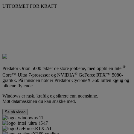
UTFORMET FOR KRAFT
®
Predator Orion 5000 takler de store jobbene, med opptil en Intel
®
Core™ Ultra 7-prosessor og NVIDIA
GeForce RTX™ 5080-
grafikk. På innsiden holder Predator CycloneX 360 luften kjølig og
bildene flytende.
Windows er rask, kraftig og sikrere enn noensinne.
Møt datamaskinen du kan snakke med.
Se på video