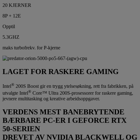
20 KJERNER
8P + 12E
Opptil
5.3GHZ
maks turbofrekv. for P-kjerne
LAGET FOR RASKERE GAMING
®
Intel
200S Boost gir en trygg ytelsesøkning, rett fra fabrikken, på
®
utvalgte Intel
Core™ Ultra 200S-prosessorer for raskere gaming,
jevnere multitasking og kreative arbeidsoppgaver.
VERDENS MEST BANEBRYTENDE
BÆRBARE PC-ER I GEFORCE RTX
50-SERIEN
DREVET AV NVIDIA BLACKWELL OG