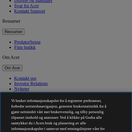
Drivere og manualer
Svar fra Acer
Kontakt Support
Ressurser
Ressurser
PredatorSense
Finn butikk
Om Acer
Om Acer
Kontakt oss
Investor Relations
Nyheter
Priser
Arrangementer
Vi bruker informasjonskapsler for å registrere preferanser,
forbedre nettstedsnavigasjon, generere brukerstatistikk for å
Bærekraft
gjøre nettstedet vårt mer brukervennlig, og tilby personlig
tilpasset innhold og annonser. Ved å klikke på Godta alle
Bærekraft
samtykker du i Acers bruk og plassering av alle
informasjonskapsler i samsvar med retningslinjene våre for
Samfunnsansvar