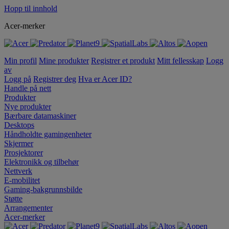
Hopp til innhold
Acer-merker
Min profil
Mine produkter
Registrer et produkt
Mitt fellesskap
Logg
av
Logg på
Registrer deg
Hva er Acer ID?
Handle på nett
Produkter
Nye produkter
Bærbare datamaskiner
Desktops
Håndholdte gamingenheter
Skjermer
Prosjektorer
Elektronikk og tilbehør
Nettverk
E-mobilitet
Gaming-bakgrunnsbilde
Støtte
Arrangementer
Acer-merker