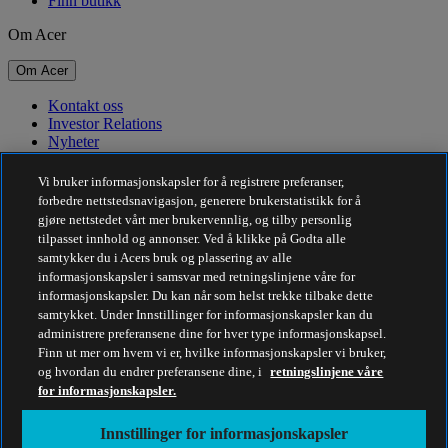
Finn butikk
Om Acer
Om Acer
Kontakt oss
Investor Relations
Nyheter
Priser
Arrangementer
Vi bruker informasjonskapsler for å registrere preferanser,
forbedre nettstedsnavigasjon, generere brukerstatistikk for å
Bærekraft
gjøre nettstedet vårt mer brukervennlig, og tilby personlig
tilpasset innhold og annonser. Ved å klikke på Godta alle
Bærekraft
samtykker du i Acers bruk og plassering av alle
informasjonskapsler i samsvar med retningslinjene våre for
Samfunnsansvar
informasjonskapsler. Du kan når som helst trekke tilbake dette
Karbonavtrykket til produkter
samtykket. Under Innstillinger for informasjonskapsler kan du
Project Humanity
administrere preferansene dine for hver type informasjonskapsel.
Earthion
Finn ut mer om hvem vi er, hvilke informasjonskapsler vi bruker,
Personvernpolicy
og hvordan du endrer preferansene dine, i
retningslinjene våre
Retningslinjer for informasjonskapsler
for informasjonskapsler.
Juridisk merknad
Ytterligere juridisk informasjon
Innstillinger for informasjonskapsler
Retningslinjer for tilgjengelighet