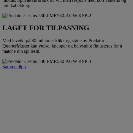
modus. Spill akkurat slik du vil, med respons med kort ventetid og
null kabeldrag.
LAGET FOR TILPASNING
Med levetid på 80 millioner klikk og støtte av Predator
QuarterMaster kan ytelse, knapper og belysning finjusteres for å
matche din spillestil.
Sammenlign