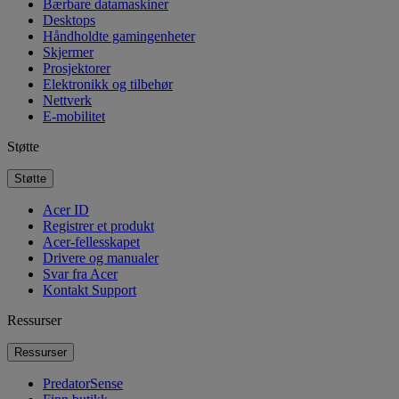
Bærbare datamaskiner
Desktops
Håndholdte gamingenheter
Skjermer
Prosjektorer
Elektronikk og tilbehør
Nettverk
E-mobilitet
Støtte
Støtte
Acer ID
Registrer et produkt
Acer-fellesskapet
Drivere og manualer
Svar fra Acer
Kontakt Support
Ressurser
Ressurser
PredatorSense