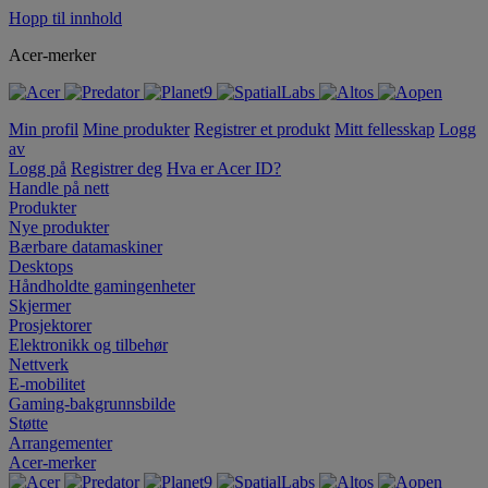
Hopp til innhold
Acer-merker
Min profil
Mine produkter
Registrer et produkt
Mitt fellesskap
Logg
av
Logg på
Registrer deg
Hva er Acer ID?
Handle på nett
Produkter
Nye produkter
Bærbare datamaskiner
Desktops
Håndholdte gamingenheter
Skjermer
Prosjektorer
Elektronikk og tilbehør
Nettverk
E-mobilitet
Gaming-bakgrunnsbilde
Støtte
Arrangementer
Acer-merker