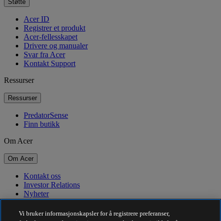
Støtte
Acer ID
Registrer et produkt
Acer-fellesskapet
Drivere og manualer
Svar fra Acer
Kontakt Support
Ressurser
Ressurser
PredatorSense
Finn butikk
Om Acer
Om Acer
Kontakt oss
Investor Relations
Nyheter
Priser
Arrangementer
Vi bruker informasjonskapsler for å registrere preferanser,