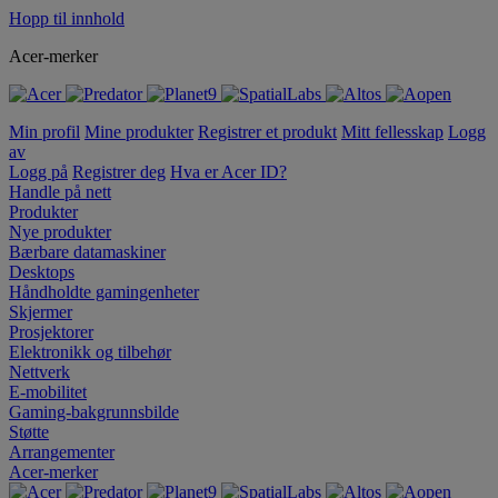
Hopp til innhold
Acer-merker
Min profil
Mine produkter
Registrer et produkt
Mitt fellesskap
Logg
av
Logg på
Registrer deg
Hva er Acer ID?
Handle på nett
Produkter
Nye produkter
Bærbare datamaskiner
Desktops
Håndholdte gamingenheter
Skjermer
Prosjektorer
Elektronikk og tilbehør
Nettverk
E-mobilitet
Gaming-bakgrunnsbilde
Støtte
Arrangementer
Acer-merker