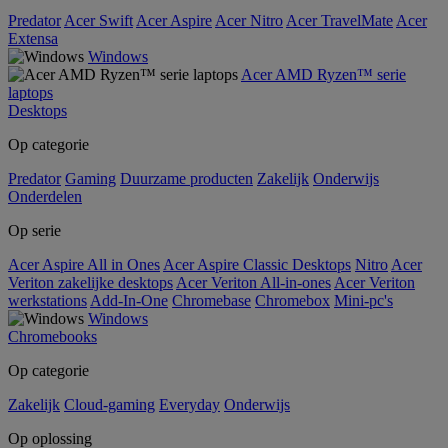
Predator
Acer Swift
Acer Aspire
Acer Nitro
Acer TravelMate
Acer
Extensa
Windows
Acer AMD Ryzen™ serie
laptops
Desktops
Op categorie
Predator
Gaming
Duurzame producten
Zakelijk
Onderwijs
Onderdelen
Op serie
Acer Aspire All in Ones
Acer Aspire Classic Desktops
Nitro
Acer
Veriton zakelijke desktops
Acer Veriton All-in-ones
Acer Veriton
werkstations
Add-In-One
Chromebase
Chromebox
Mini-pc's
Windows
Chromebooks
Op categorie
Zakelijk
Cloud-gaming
Everyday
Onderwijs
Op oplossing