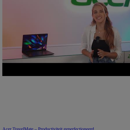
Acer TravelMate – Productiviteit geperfectioneerd