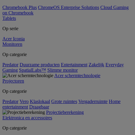
Chromebook Plus
ChromeOS Enterprise Solutions
Cloud Gaming
on Chromebook
Tablets
Op serie
Acer Iconia
Monitoren
Op categorie
Predator
Duurzame producten
Entertainment
Zakelijk
Everyday
Gaming
SpatialLabs™
Slimme monitor
Acer schermtechnologie
Projectoren
Op categorie
Predator
Vero
Klaslokaal
Grote ruimtes
Vergaderruimte
Home
entertainment
Draagbaar
Projectieberekening
Elektronica en accessoires
Op categorie