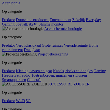
Acer Iconia
Op categorie
Predator
Duurzame producten
Entertainment
Zakelijk
Everyday
Gaming
SpatialLabs™
Slimme monitor
Acer schermtechnologie
Op categorie
Predator
Vero
Klaslokaal
Grote ruimtes
Vergaderruimte
Home
entertainment
Draagbaar
Projectieberekening
Op categorie
Predator
Kleding, tassen en gear
Kabels, docks en dongles
Gaming
Headsets en audio
Toetsenborden, muizen en stylussen
Smartapparaten
Camera's
ACCESSOIRE ZOEKER
Op categorie
Predator
Wi-Fi
5G
Op categorie