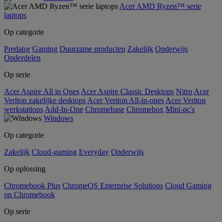
Acer AMD Ryzen™ serie
laptops
Op categorie
Predator
Gaming
Duurzame producten
Zakelijk
Onderwijs
Onderdelen
Op serie
Acer Aspire All in Ones
Acer Aspire Classic Desktops
Nitro
Acer
Veriton zakelijke desktops
Acer Veriton All-in-ones
Acer Veriton
werkstations
Add-In-One
Chromebase
Chromebox
Mini-pc's
Windows
Op categorie
Zakelijk
Cloud-gaming
Everyday
Onderwijs
Op oplossing
Chromebook Plus
ChromeOS Enterprise Solutions
Cloud Gaming
on Chromebook
Op serie