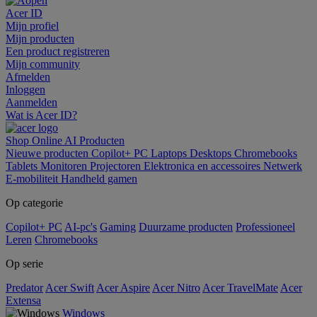
Acer ID
Mijn profiel
Mijn producten
Een product registreren
Mijn community
Afmelden
Inloggen
Aanmelden
Wat is Acer ID?
Shop Online
AI
Producten
Nieuwe producten
Copilot+ PC
Laptops
Desktops
Chromebooks
Tablets
Monitoren
Projectoren
Elektronica en accessoires
Netwerk
E-mobiliteit
Handheld gamen
Op categorie
Copilot+ PC
AI-pc's
Gaming
Duurzame producten
Professioneel
Leren
Chromebooks
Op serie
Predator
Acer Swift
Acer Aspire
Acer Nitro
Acer TravelMate
Acer
Extensa
Windows