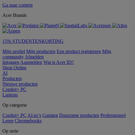
Ga naar content
Acer Brands
15% STUDENTENKORTING
Mijn profiel
Mijn producten
Een product registreren
Mijn
community
Afmelden
Inloggen
Aanmelden
Wat is Acer ID?
Shop Online
AI
Producten
Nieuwe producten
Copilot+ PC
Laptops
Op categorie
Copilot+ PC
AI-pc's
Gaming
Duurzame producten
Professioneel
Leren
Chromebooks
Op serie