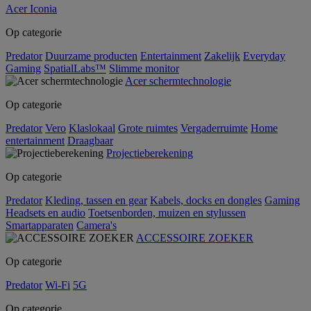
Acer Iconia
Op categorie
Predator
Duurzame producten
Entertainment
Zakelijk
Everyday
Gaming
SpatialLabs™
Slimme monitor
Acer schermtechnologie
Op categorie
Predator
Vero
Klaslokaal
Grote ruimtes
Vergaderruimte
Home
entertainment
Draagbaar
Projectieberekening
Op categorie
Predator
Kleding, tassen en gear
Kabels, docks en dongles
Gaming
Headsets en audio
Toetsenborden, muizen en stylussen
Smartapparaten
Camera's
ACCESSOIRE ZOEKER
Op categorie
Predator
Wi-Fi
5G
Op categorie