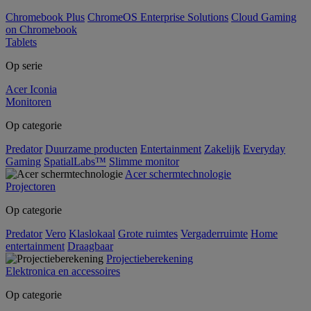
Chromebook Plus
ChromeOS Enterprise Solutions
Cloud Gaming
on Chromebook
Tablets
Op serie
Acer Iconia
Monitoren
Op categorie
Predator
Duurzame producten
Entertainment
Zakelijk
Everyday
Gaming
SpatialLabs™
Slimme monitor
Acer schermtechnologie
Projectoren
Op categorie
Predator
Vero
Klaslokaal
Grote ruimtes
Vergaderruimte
Home
entertainment
Draagbaar
Projectieberekening
Elektronica en accessoires
Op categorie