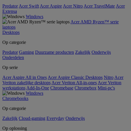
Predator
Acer Swift
Acer Aspire
Acer Nitro
Acer TravelMate
Acer
Extensa
Windows
Acer AMD Ryzen™ serie
laptops
Desktops
Op categorie
Predator
Gaming
Duurzame producten
Zakelijk
Onderwijs
Onderdelen
Op serie
Acer Aspire All in Ones
Acer Aspire Classic Desktops
Nitro
Acer
Veriton zakelijke desktops
Acer Veriton All-in-ones
Acer Veriton
werkstations
Add-In-One
Chromebase
Chromebox
Mini-pc's
Windows
Chromebooks
Op categorie
Zakelijk
Cloud-gaming
Everyday
Onderwijs
Op oplossing