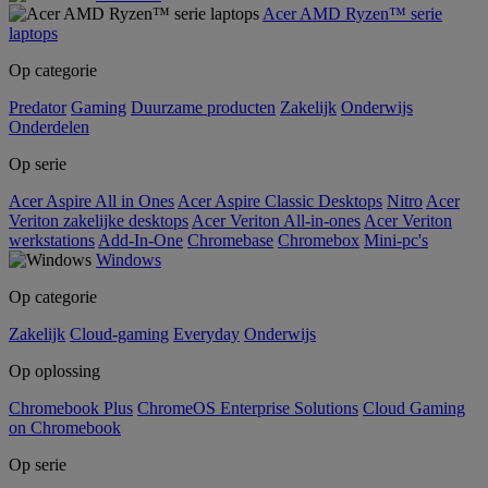
Acer AMD Ryzen™ serie
laptops
Op categorie
Predator
Gaming
Duurzame producten
Zakelijk
Onderwijs
Onderdelen
Op serie
Acer Aspire All in Ones
Acer Aspire Classic Desktops
Nitro
Acer
Veriton zakelijke desktops
Acer Veriton All-in-ones
Acer Veriton
werkstations
Add-In-One
Chromebase
Chromebox
Mini-pc's
Windows
Op categorie
Zakelijk
Cloud-gaming
Everyday
Onderwijs
Op oplossing
Chromebook Plus
ChromeOS Enterprise Solutions
Cloud Gaming
on Chromebook
Op serie