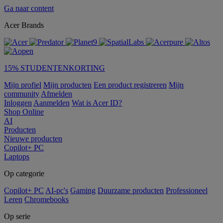
Ga naar content
Acer Brands
15% STUDENTENKORTING
Mijn profiel
Mijn producten
Een product registreren
Mijn
community
Afmelden
Inloggen
Aanmelden
Wat is Acer ID?
Shop Online
AI
Producten
Nieuwe producten
Copilot+ PC
Laptops
Op categorie
Copilot+ PC
AI-pc's
Gaming
Duurzame producten
Professioneel
Leren
Chromebooks
Op serie