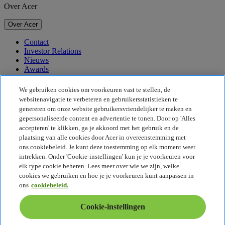
Over Acer
Over Acer
Contact
Investor Relations
Nieuws
Awards
Evenementen
We gebruiken cookies om voorkeuren vast te stellen, de
Duurzaamheid
websitenavigatie te verbeteren en gebruikersstatistieken te
genereren om onze website gebruikersvriendelijker te maken en
Duurzaamheid
gepersonaliseerde content en advertentie te tonen. Door op 'Alles
accepteren' te klikken, ga je akkoord met het gebruik en de
Maatschappelijk verantwoord ondernemen
plaatsing van alle cookies door Acer in overeenstemming met
De CO2-voetafdruk van het product
ons cookiebeleid. Je kunt deze toestemming op elk moment weer
Project Humanity
intrekken. Onder 'Cookie-instellingen' kun je je voorkeuren voor
Earthion
elk type cookie beheren. Lees meer over wie we zijn, welke
Privacybeleid
cookies we gebruiken en hoe je je voorkeuren kunt aanpassen in
Cookiebeleid
ons
cookiebeleid.
Juridische informatie
Aanvullende juridische informatie
Cookie-instellingen
Toegankelijkheidsbeleid
Cookie-instellingen