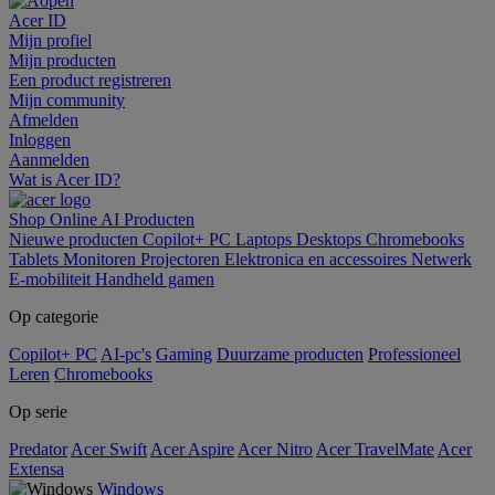
Acer ID
Mijn profiel
Mijn producten
Een product registreren
Mijn community
Afmelden
Inloggen
Aanmelden
Wat is Acer ID?
Shop Online
AI
Producten
Nieuwe producten
Copilot+ PC
Laptops
Desktops
Chromebooks
Tablets
Monitoren
Projectoren
Elektronica en accessoires
Netwerk
E-mobiliteit
Handheld gamen
Op categorie
Copilot+ PC
AI-pc's
Gaming
Duurzame producten
Professioneel
Leren
Chromebooks
Op serie
Predator
Acer Swift
Acer Aspire
Acer Nitro
Acer TravelMate
Acer
Extensa
Windows