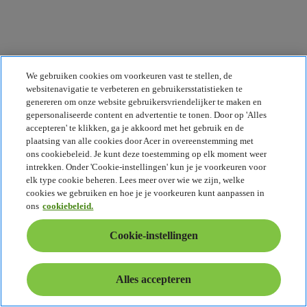
We gebruiken cookies om voorkeuren vast te stellen, de
websitenavigatie te verbeteren en gebruikersstatistieken te
genereren om onze website gebruikersvriendelijker te maken en
gepersonaliseerde content en advertentie te tonen. Door op 'Alles
accepteren' te klikken, ga je akkoord met het gebruik en de
Copilot+ PC's zijn de snelste en intelligentste
plaatsing van alle cookies door Acer in overeenstemming met
Windows PC's ooit.
ons cookiebeleid. Je kunt deze toestemming op elk moment weer
De volgende stap voor jou. Nu met AI.
intrekken. Onder 'Cookie-instellingen' kun je je voorkeuren voor
Video bekijken
elk type cookie beheren. Lees meer over wie we zijn, welke
cookies we gebruiken en hoe je je voorkeuren kunt aanpassen in
ons
cookiebeleid.
Cookie-instellingen
Alles accepteren