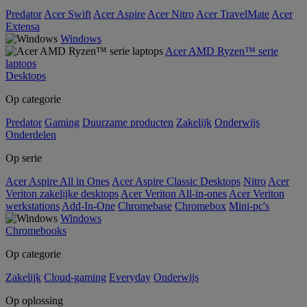
Predator
Acer Swift
Acer Aspire
Acer Nitro
Acer TravelMate
Acer
Extensa
Windows
Acer AMD Ryzen™ serie
laptops
Desktops
Op categorie
Predator
Gaming
Duurzame producten
Zakelijk
Onderwijs
Onderdelen
Op serie
Acer Aspire All in Ones
Acer Aspire Classic Desktops
Nitro
Acer
Veriton zakelijke desktops
Acer Veriton All-in-ones
Acer Veriton
werkstations
Add-In-One
Chromebase
Chromebox
Mini-pc's
Windows
Chromebooks
Op categorie
Zakelijk
Cloud-gaming
Everyday
Onderwijs
Op oplossing