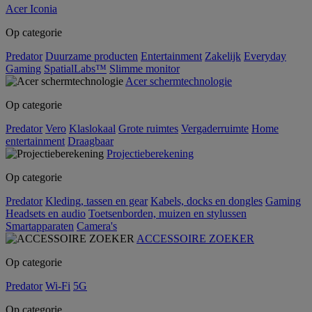
Acer Iconia
Op categorie
Predator
Duurzame producten
Entertainment
Zakelijk
Everyday
Gaming
SpatialLabs™
Slimme monitor
Acer schermtechnologie
Op categorie
Predator
Vero
Klaslokaal
Grote ruimtes
Vergaderruimte
Home
entertainment
Draagbaar
Projectieberekening
Op categorie
Predator
Kleding, tassen en gear
Kabels, docks en dongles
Gaming
Headsets en audio
Toetsenborden, muizen en stylussen
Smartapparaten
Camera's
ACCESSOIRE ZOEKER
Op categorie
Predator
Wi-Fi
5G
Op categorie