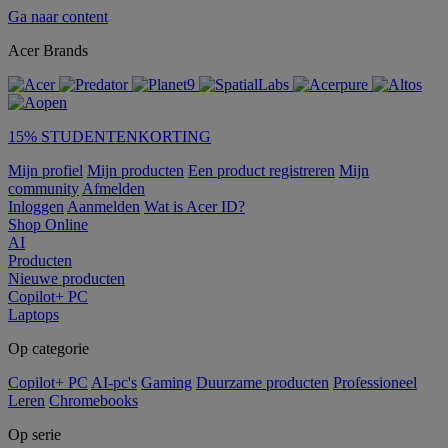
Ga naar content
Acer Brands
15% STUDENTENKORTING
Mijn profiel
Mijn producten
Een product registreren
Mijn
community
Afmelden
Inloggen
Aanmelden
Wat is Acer ID?
Shop Online
AI
Producten
Nieuwe producten
Copilot+ PC
Laptops
Op categorie
Copilot+ PC
AI-pc's
Gaming
Duurzame producten
Professioneel
Leren
Chromebooks
Op serie