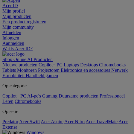
Acer ID
Mijn profiel
Mijn producten
Een product registreren
Mijn community
Afmelden
Inloggen
Aanmelden
Wat is Acer ID?
Shop Online
AI
Producten
Nieuwe producten
Copilot+ PC
Laptops
Desktops
Chromebooks
Tablets
Monitoren
Projectoren
Elektronica en accessoires
Netwerk
E-mobiliteit
Handheld gamen
Op categorie
Copilot+ PC
AI-pc's
Gaming
Duurzame producten
Professioneel
Leren
Chromebooks
Op serie
Predator
Acer Swift
Acer Aspire
Acer Nitro
Acer TravelMate
Acer
Extensa
Windows