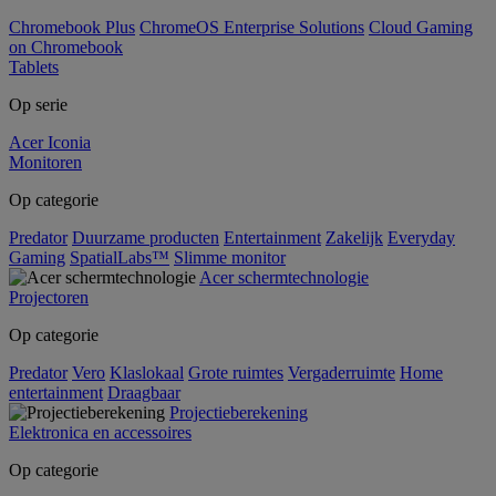
Chromebook Plus
ChromeOS Enterprise Solutions
Cloud Gaming
on Chromebook
Tablets
Op serie
Acer Iconia
Monitoren
Op categorie
Predator
Duurzame producten
Entertainment
Zakelijk
Everyday
Gaming
SpatialLabs™
Slimme monitor
Acer schermtechnologie
Projectoren
Op categorie
Predator
Vero
Klaslokaal
Grote ruimtes
Vergaderruimte
Home
entertainment
Draagbaar
Projectieberekening
Elektronica en accessoires
Op categorie