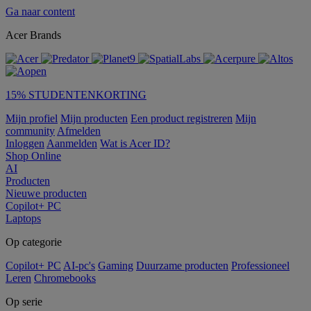
Ga naar content
Acer Brands
15% STUDENTENKORTING
Mijn profiel
Mijn producten
Een product registreren
Mijn
community
Afmelden
Inloggen
Aanmelden
Wat is Acer ID?
Shop Online
AI
Producten
Nieuwe producten
Copilot+ PC
Laptops
Op categorie
Copilot+ PC
AI-pc's
Gaming
Duurzame producten
Professioneel
Leren
Chromebooks
Op serie