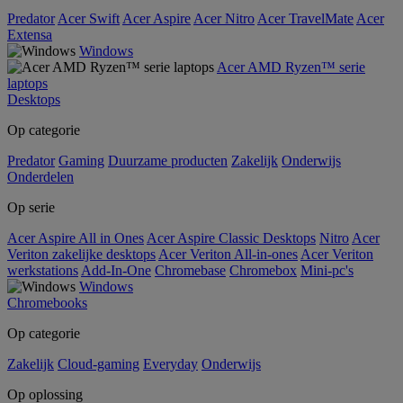
Predator
Acer Swift
Acer Aspire
Acer Nitro
Acer TravelMate
Acer
Extensa
Windows
Acer AMD Ryzen™ serie
laptops
Desktops
Op categorie
Predator
Gaming
Duurzame producten
Zakelijk
Onderwijs
Onderdelen
Op serie
Acer Aspire All in Ones
Acer Aspire Classic Desktops
Nitro
Acer
Veriton zakelijke desktops
Acer Veriton All-in-ones
Acer Veriton
werkstations
Add-In-One
Chromebase
Chromebox
Mini-pc's
Windows
Chromebooks
Op categorie
Zakelijk
Cloud-gaming
Everyday
Onderwijs
Op oplossing