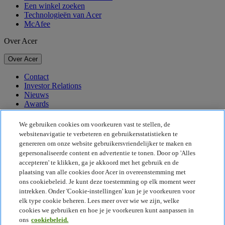
Een winkel zoeken
Technologieën van Acer
McAfee
Over Acer
Over Acer
Contact
Investor Relations
Nieuws
Awards
Evenementen
We gebruiken cookies om voorkeuren vast te stellen, de
Duurzaamheid
websitenavigatie te verbeteren en gebruikersstatistieken te
genereren om onze website gebruikersvriendelijker te maken en
Duurzaamheid
gepersonaliseerde content en advertentie te tonen. Door op 'Alles
accepteren' te klikken, ga je akkoord met het gebruik en de
Maatschappelijk verantwoord ondernemen
plaatsing van alle cookies door Acer in overeenstemming met
De CO2-voetafdruk van het product
ons cookiebeleid. Je kunt deze toestemming op elk moment weer
Project Humanity
intrekken. Onder 'Cookie-instellingen' kun je je voorkeuren voor
Earthion
elk type cookie beheren. Lees meer over wie we zijn, welke
Privacybeleid
cookies we gebruiken en hoe je je voorkeuren kunt aanpassen in
Cookiebeleid
ons
cookiebeleid.