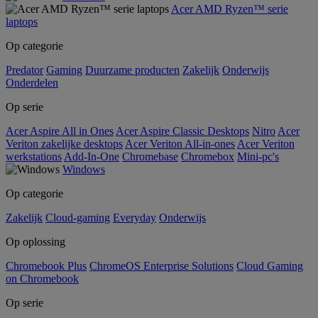
Acer AMD Ryzen™ serie
laptops
Op categorie
Predator
Gaming
Duurzame producten
Zakelijk
Onderwijs
Onderdelen
Op serie
Acer Aspire All in Ones
Acer Aspire Classic Desktops
Nitro
Acer
Veriton zakelijke desktops
Acer Veriton All-in-ones
Acer Veriton
werkstations
Add-In-One
Chromebase
Chromebox
Mini-pc's
Windows
Op categorie
Zakelijk
Cloud-gaming
Everyday
Onderwijs
Op oplossing
Chromebook Plus
ChromeOS Enterprise Solutions
Cloud Gaming
on Chromebook
Op serie