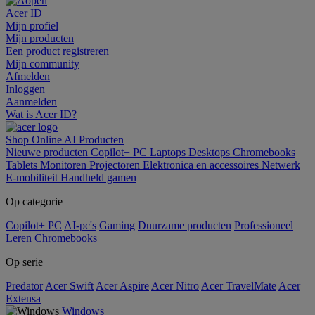
Acer ID
Mijn profiel
Mijn producten
Een product registreren
Mijn community
Afmelden
Inloggen
Aanmelden
Wat is Acer ID?
Shop Online
AI
Producten
Nieuwe producten
Copilot+ PC
Laptops
Desktops
Chromebooks
Tablets
Monitoren
Projectoren
Elektronica en accessoires
Netwerk
E-mobiliteit
Handheld gamen
Op categorie
Copilot+ PC
AI-pc's
Gaming
Duurzame producten
Professioneel
Leren
Chromebooks
Op serie
Predator
Acer Swift
Acer Aspire
Acer Nitro
Acer TravelMate
Acer
Extensa
Windows