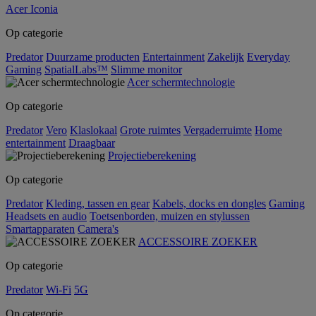
Acer Iconia
Op categorie
Predator
Duurzame producten
Entertainment
Zakelijk
Everyday
Gaming
SpatialLabs™
Slimme monitor
Acer schermtechnologie
Op categorie
Predator
Vero
Klaslokaal
Grote ruimtes
Vergaderruimte
Home
entertainment
Draagbaar
Projectieberekening
Op categorie
Predator
Kleding, tassen en gear
Kabels, docks en dongles
Gaming
Headsets en audio
Toetsenborden, muizen en stylussen
Smartapparaten
Camera's
ACCESSOIRE ZOEKER
Op categorie
Predator
Wi-Fi
5G
Op categorie