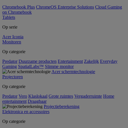
Chromebook Plus
ChromeOS Enterprise Solutions
Cloud Gaming
on Chromebook
Tablets
Op serie
Acer Iconia
Monitoren
Op categorie
Predator
Duurzame producten
Entertainment
Zakelijk
Everyday
Gaming
SpatialLabs™
Slimme monitor
Acer schermtechnologie
Projectoren
Op categorie
Predator
Vero
Klaslokaal
Grote ruimtes
Vergaderruimte
Home
entertainment
Draagbaar
Projectieberekening
Elektronica en accessoires
Op categorie