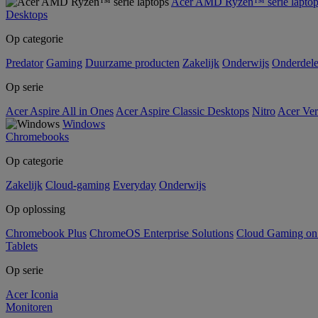
Acer AMD Ryzen™ serie laptop
Desktops
Op categorie
Predator
Gaming
Duurzame producten
Zakelijk
Onderwijs
Onderdel
Op serie
Acer Aspire All in Ones
Acer Aspire Classic Desktops
Nitro
Acer Ver
Windows
Chromebooks
Op categorie
Zakelijk
Cloud-gaming
Everyday
Onderwijs
Op oplossing
Chromebook Plus
ChromeOS Enterprise Solutions
Cloud Gaming o
Tablets
Op serie
Acer Iconia
Monitoren