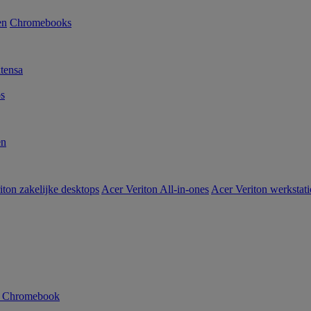
en
Chromebooks
tensa
s
en
iton zakelijke desktops
Acer Veriton All-in-ones
Acer Veriton werkstat
n Chromebook