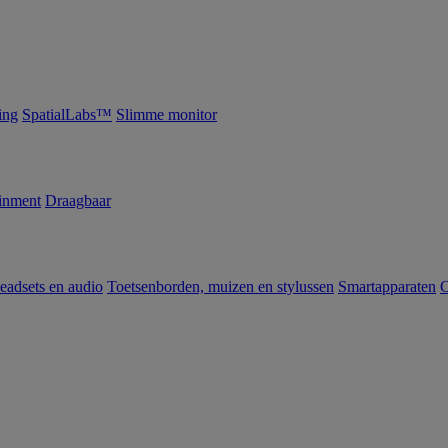
ing
SpatialLabs™
Slimme monitor
inment
Draagbaar
eadsets en audio
Toetsenborden, muizen en stylussen
Smartapparaten
C