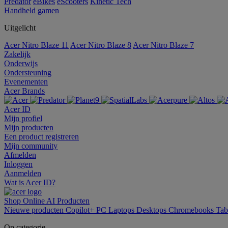
Predator
eBikes
eScooters
Kinetic Tech
Handheld gamen
Uitgelicht
Acer Nitro Blaze 11
Acer Nitro Blaze 8
Acer Nitro Blaze 7
Zakelijk
Onderwijs
Ondersteuning
Evenementen
Acer Brands
Acer ID
Mijn profiel
Mijn producten
Een product registreren
Mijn community
Afmelden
Inloggen
Aanmelden
Wat is Acer ID?
Shop Online
AI
Producten
Nieuwe producten
Copilot+ PC
Laptops
Desktops
Chromebooks
Tab
Op categorie