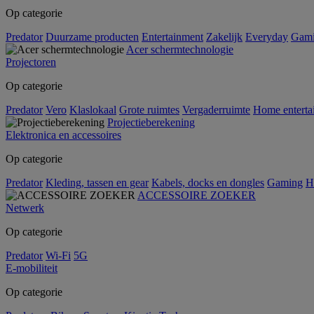
Op categorie
Predator
Duurzame producten
Entertainment
Zakelijk
Everyday
Gam
Acer schermtechnologie
Projectoren
Op categorie
Predator
Vero
Klaslokaal
Grote ruimtes
Vergaderruimte
Home enterta
Projectieberekening
Elektronica en accessoires
Op categorie
Predator
Kleding, tassen en gear
Kabels, docks en dongles
Gaming
H
ACCESSOIRE ZOEKER
Netwerk
Op categorie
Predator
Wi-Fi
5G
E-mobiliteit
Op categorie