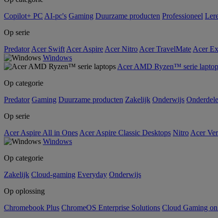
Copilot+ PC
AI-pc's
Gaming
Duurzame producten
Professioneel
Ler
Op serie
Predator
Acer Swift
Acer Aspire
Acer Nitro
Acer TravelMate
Acer Ex
Windows
Acer AMD Ryzen™ serie laptop
Op categorie
Predator
Gaming
Duurzame producten
Zakelijk
Onderwijs
Onderdel
Op serie
Acer Aspire All in Ones
Acer Aspire Classic Desktops
Nitro
Acer Ver
Windows
Op categorie
Zakelijk
Cloud-gaming
Everyday
Onderwijs
Op oplossing
Chromebook Plus
ChromeOS Enterprise Solutions
Cloud Gaming o