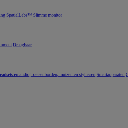
ing
SpatialLabs™
Slimme monitor
inment
Draagbaar
eadsets en audio
Toetsenborden, muizen en stylussen
Smartapparaten
C