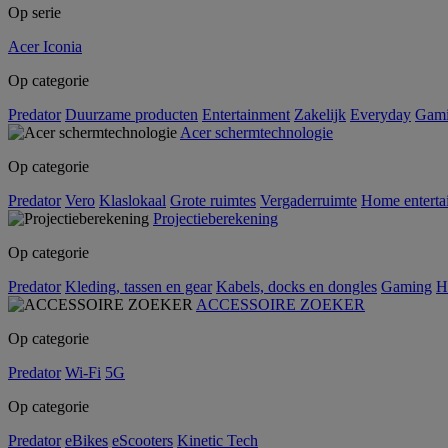
Op serie
Acer Iconia
Op categorie
Predator
Duurzame producten
Entertainment
Zakelijk
Everyday
Gam
Acer schermtechnologie
Op categorie
Predator
Vero
Klaslokaal
Grote ruimtes
Vergaderruimte
Home enterta
Projectieberekening
Op categorie
Predator
Kleding, tassen en gear
Kabels, docks en dongles
Gaming
H
ACCESSOIRE ZOEKER
Op categorie
Predator
Wi-Fi
5G
Op categorie
Predator
eBikes
eScooters
Kinetic Tech