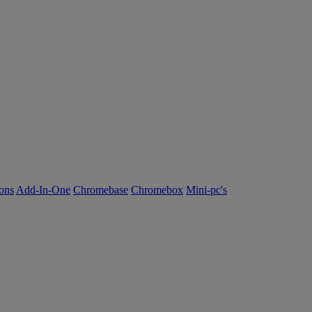
ions
Add-In-One
Chromebase
Chromebox
Mini-pc's