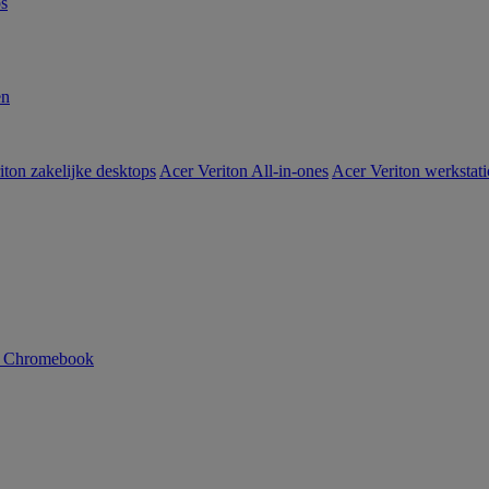
s
en
iton zakelijke desktops
Acer Veriton All-in-ones
Acer Veriton werkstat
n Chromebook