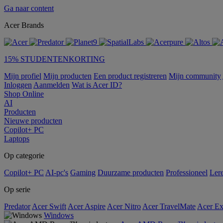
Ga naar content
Acer Brands
15% STUDENTENKORTING
Mijn profiel
Mijn producten
Een product registreren
Mijn community
Inloggen
Aanmelden
Wat is Acer ID?
Shop Online
AI
Producten
Nieuwe producten
Copilot+ PC
Laptops
Op categorie
Copilot+ PC
AI-pc's
Gaming
Duurzame producten
Professioneel
Ler
Op serie
Predator
Acer Swift
Acer Aspire
Acer Nitro
Acer TravelMate
Acer Ex
Windows