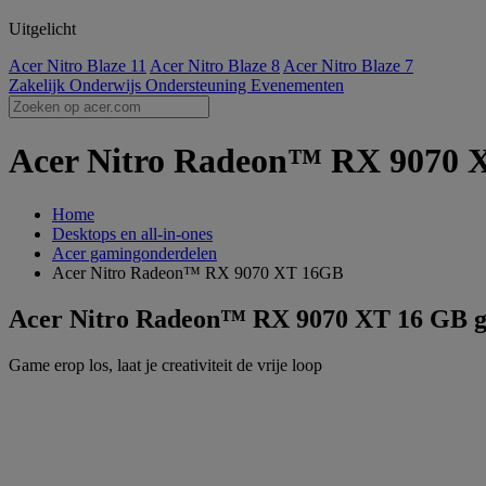
Uitgelicht
Acer Nitro Blaze 11
Acer Nitro Blaze 8
Acer Nitro Blaze 7
Zakelijk
Onderwijs
Ondersteuning
Evenementen
Acer Nitro Radeon™ RX 9070 XT
Home
Desktops en all-in-ones
Acer gamingonderdelen
Acer Nitro Radeon™ RX 9070 XT 16GB
Acer Nitro Radeon™ RX 9070 XT 16 GB gr
Game erop los, laat je creativiteit de vrije loop