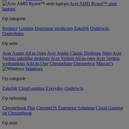
Acer AMD Ryzen™ serie
laptops
Op categorie
Predator
Gaming
Duurzame producten
Zakelijk
Onderwijs
Onderdelen
Op serie
Acer Aspire All in Ones
Acer Aspire Classic Desktops
Nitro
Acer
Veriton zakelijke desktops
Acer Veriton All-in-ones
Acer Veriton
werkstations
Add-In-One
Chromebase
Chromebox
Mini-pc's
Windows
Op categorie
Zakelijk
Cloud-gaming
Everyday
Onderwijs
Op oplossing
Chromebook Plus
ChromeOS Enterprise Solutions
Cloud Gaming
on Chromebook
Op serie