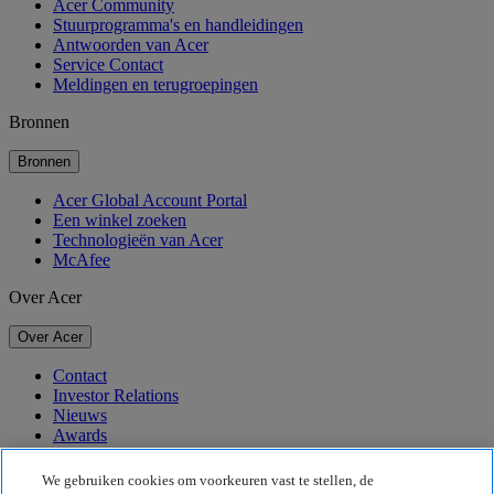
Acer Community
Stuurprogramma's en handleidingen
Antwoorden van Acer
Service Contact
Meldingen en terugroepingen
Bronnen
Bronnen
Acer Global Account Portal
Een winkel zoeken
Technologieën van Acer
McAfee
Over Acer
Over Acer
Contact
Investor Relations
Nieuws
Awards
Evenementen
We gebruiken cookies om voorkeuren vast te stellen, de
Duurzaamheid