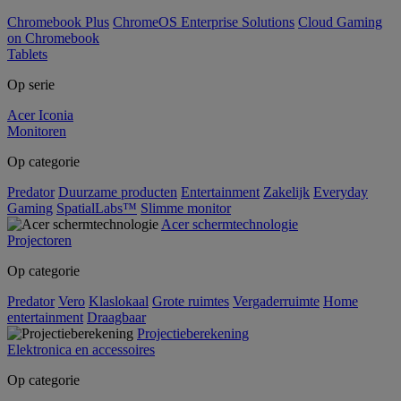
Chromebook Plus
ChromeOS Enterprise Solutions
Cloud Gaming
on Chromebook
Tablets
Op serie
Acer Iconia
Monitoren
Op categorie
Predator
Duurzame producten
Entertainment
Zakelijk
Everyday
Gaming
SpatialLabs™
Slimme monitor
Acer schermtechnologie
Projectoren
Op categorie
Predator
Vero
Klaslokaal
Grote ruimtes
Vergaderruimte
Home
entertainment
Draagbaar
Projectieberekening
Elektronica en accessoires
Op categorie