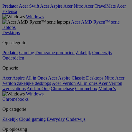
Predator
Acer Swift
Acer Aspire
Acer Nitro
Acer TravelMate
Acer
Extensa
Windows
Acer AMD Ryzen™ serie
laptops
Desktops
Op categorie
Predator
Gaming
Duurzame producten
Zakelijk
Onderwijs
Onderdelen
Op serie
Acer Aspire All in Ones
Acer Aspire Classic Desktops
Nitro
Acer
Veriton zakelijke desktops
Acer Veriton All-in-ones
Acer Veriton
werkstations
Add-In-One
Chromebase
Chromebox
Mini-pc's
Windows
Chromebooks
Op categorie
Zakelijk
Cloud-gaming
Everyday
Onderwijs
Op oplossing