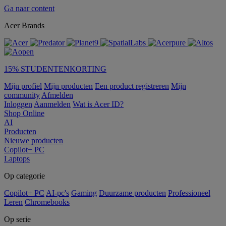
Ga naar content
Acer Brands
15% STUDENTENKORTING
Mijn profiel
Mijn producten
Een product registreren
Mijn
community
Afmelden
Inloggen
Aanmelden
Wat is Acer ID?
Shop Online
AI
Producten
Nieuwe producten
Copilot+ PC
Laptops
Op categorie
Copilot+ PC
AI-pc's
Gaming
Duurzame producten
Professioneel
Leren
Chromebooks
Op serie