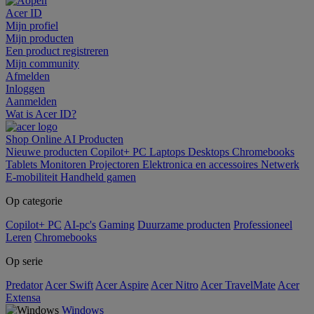
Acer ID
Mijn profiel
Mijn producten
Een product registreren
Mijn community
Afmelden
Inloggen
Aanmelden
Wat is Acer ID?
Shop Online
AI
Producten
Nieuwe producten
Copilot+ PC
Laptops
Desktops
Chromebooks
Tablets
Monitoren
Projectoren
Elektronica en accessoires
Netwerk
E-mobiliteit
Handheld gamen
Op categorie
Copilot+ PC
AI-pc's
Gaming
Duurzame producten
Professioneel
Leren
Chromebooks
Op serie
Predator
Acer Swift
Acer Aspire
Acer Nitro
Acer TravelMate
Acer
Extensa
Windows