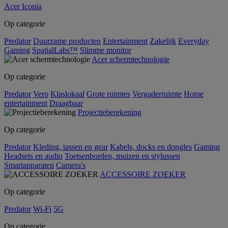
Acer Iconia
Op categorie
Predator
Duurzame producten
Entertainment
Zakelijk
Everyday
Gaming
SpatialLabs™
Slimme monitor
Acer schermtechnologie
Op categorie
Predator
Vero
Klaslokaal
Grote ruimtes
Vergaderruimte
Home
entertainment
Draagbaar
Projectieberekening
Op categorie
Predator
Kleding, tassen en gear
Kabels, docks en dongles
Gaming
Headsets en audio
Toetsenborden, muizen en stylussen
Smartapparaten
Camera's
ACCESSOIRE ZOEKER
Op categorie
Predator
Wi-Fi
5G
Op categorie