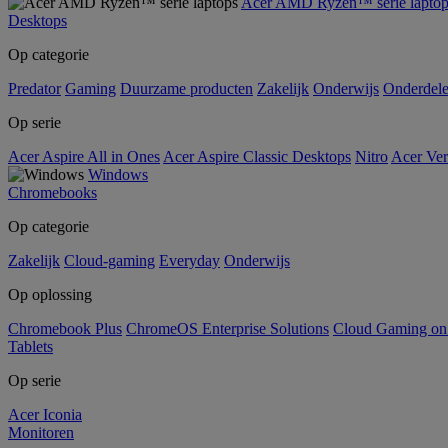
Acer AMD Ryzen™ serie laptop
Desktops
Op categorie
Predator
Gaming
Duurzame producten
Zakelijk
Onderwijs
Onderdel
Op serie
Acer Aspire All in Ones
Acer Aspire Classic Desktops
Nitro
Acer Ver
Windows
Chromebooks
Op categorie
Zakelijk
Cloud-gaming
Everyday
Onderwijs
Op oplossing
Chromebook Plus
ChromeOS Enterprise Solutions
Cloud Gaming o
Tablets
Op serie
Acer Iconia
Monitoren