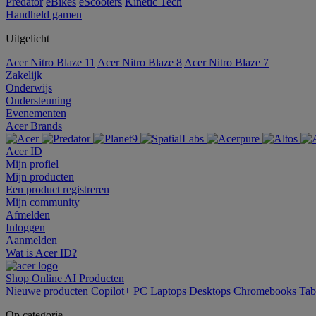
Predator
eBikes
eScooters
Kinetic Tech
Handheld gamen
Uitgelicht
Acer Nitro Blaze 11
Acer Nitro Blaze 8
Acer Nitro Blaze 7
Zakelijk
Onderwijs
Ondersteuning
Evenementen
Acer Brands
Acer ID
Mijn profiel
Mijn producten
Een product registreren
Mijn community
Afmelden
Inloggen
Aanmelden
Wat is Acer ID?
Shop Online
AI
Producten
Nieuwe producten
Copilot+ PC
Laptops
Desktops
Chromebooks
Tab
Op categorie