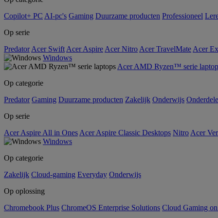
Copilot+ PC
AI-pc's
Gaming
Duurzame producten
Professioneel
Ler
Op serie
Predator
Acer Swift
Acer Aspire
Acer Nitro
Acer TravelMate
Acer Ex
Windows
Acer AMD Ryzen™ serie laptop
Op categorie
Predator
Gaming
Duurzame producten
Zakelijk
Onderwijs
Onderdel
Op serie
Acer Aspire All in Ones
Acer Aspire Classic Desktops
Nitro
Acer Ver
Windows
Op categorie
Zakelijk
Cloud-gaming
Everyday
Onderwijs
Op oplossing
Chromebook Plus
ChromeOS Enterprise Solutions
Cloud Gaming o