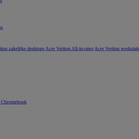
s
en
iton zakelijke desktops
Acer Veriton All-in-ones
Acer Veriton werkstat
n Chromebook