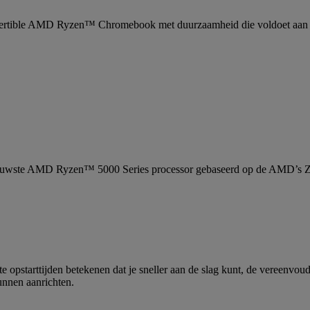
vertible AMD Ryzen™ Chromebook met duurzaamheid die voldoet aan 
ieuwste AMD Ryzen™ 5000 Series processor gebaseerd op de AMD’s Ze
 opstarttijden betekenen dat je sneller aan de slag kunt, de vereenvou
unnen aanrichten.