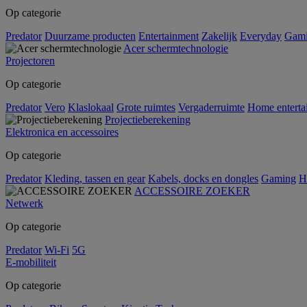
Op categorie
Predator
Duurzame producten
Entertainment
Zakelijk
Everyday
Gam
Acer schermtechnologie
Projectoren
Op categorie
Predator
Vero
Klaslokaal
Grote ruimtes
Vergaderruimte
Home enterta
Projectieberekening
Elektronica en accessoires
Op categorie
Predator
Kleding, tassen en gear
Kabels, docks en dongles
Gaming
H
ACCESSOIRE ZOEKER
Netwerk
Op categorie
Predator
Wi-Fi
5G
E-mobiliteit
Op categorie