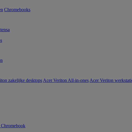
en
Chromebooks
tensa
s
en
iton zakelijke desktops
Acer Veriton All-in-ones
Acer Veriton werkstat
n Chromebook