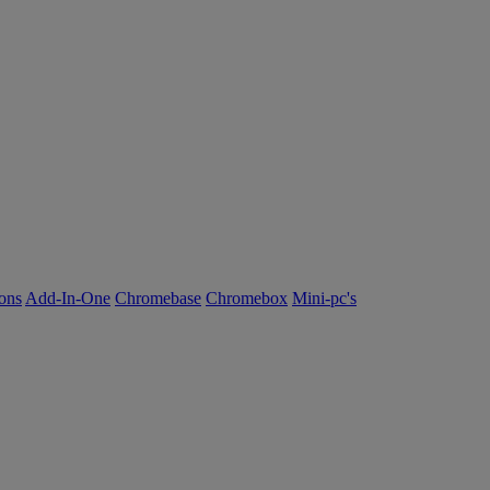
ions
Add-In-One
Chromebase
Chromebox
Mini-pc's