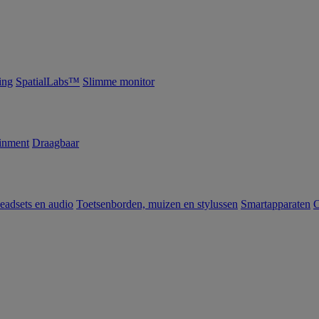
ing
SpatialLabs™
Slimme monitor
inment
Draagbaar
eadsets en audio
Toetsenborden, muizen en stylussen
Smartapparaten
C