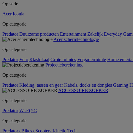
Op serie
Acer Iconia
Op categorie
Predator
Duurzame producten
Entertainment
Zakelijk
Everyday
Gam
Acer schermtechnologie
Op categorie
Predator
Vero
Klaslokaal
Grote ruimtes
Vergaderruimte
Home enterta
Projectieberekening
Op categorie
Predator
Kleding, tassen en gear
Kabels, docks en dongles
Gaming
H
ACCESSOIRE ZOEKER
Op categorie
Predator
Wi-Fi
5G
Op categorie
Predator
eBikes
eScooters
Kinetic Tech