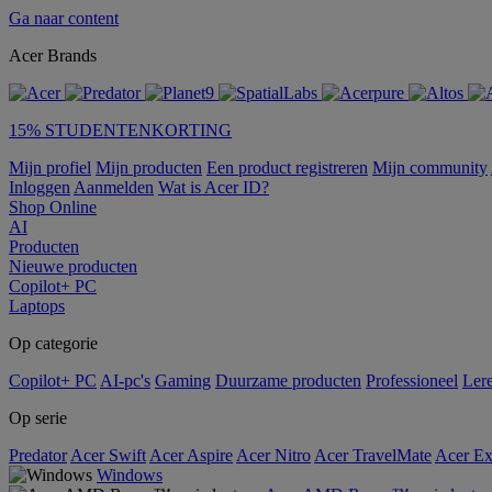
Ga naar content
Acer Brands
15% STUDENTENKORTING
Mijn profiel
Mijn producten
Een product registreren
Mijn community
Inloggen
Aanmelden
Wat is Acer ID?
Shop Online
AI
Producten
Nieuwe producten
Copilot+ PC
Laptops
Op categorie
Copilot+ PC
AI-pc's
Gaming
Duurzame producten
Professioneel
Ler
Op serie
Predator
Acer Swift
Acer Aspire
Acer Nitro
Acer TravelMate
Acer Ex
Windows