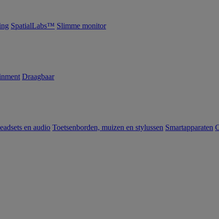
ing
SpatialLabs™
Slimme monitor
inment
Draagbaar
eadsets en audio
Toetsenborden, muizen en stylussen
Smartapparaten
C