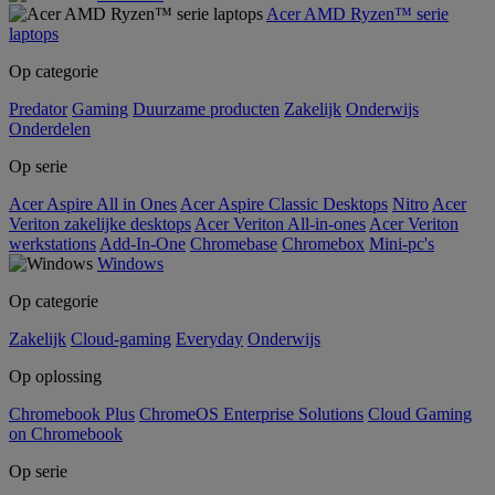
Acer AMD Ryzen™ serie
laptops
Op categorie
Predator
Gaming
Duurzame producten
Zakelijk
Onderwijs
Onderdelen
Op serie
Acer Aspire All in Ones
Acer Aspire Classic Desktops
Nitro
Acer
Veriton zakelijke desktops
Acer Veriton All-in-ones
Acer Veriton
werkstations
Add-In-One
Chromebase
Chromebox
Mini-pc's
Windows
Op categorie
Zakelijk
Cloud-gaming
Everyday
Onderwijs
Op oplossing
Chromebook Plus
ChromeOS Enterprise Solutions
Cloud Gaming
on Chromebook
Op serie