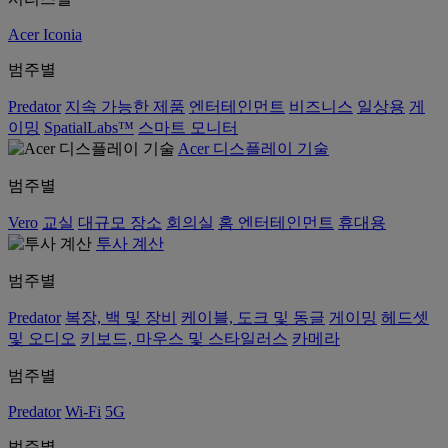
Acer Iconia
범주별
Predator
지속 가능한 제품
엔터테인먼트
비즈니스
일상용
게
이밍
SpatialLabs™
스마트 모니터
Acer 디스플레이 기술
범주별
Vero
교실
대규모 장소
회의실
홈 엔터테인먼트
휴대용
투사 계산
범주별
Predator
복장, 백 및 장비
케이블, 도크 및 동글
게이밍
헤드셋
및 오디오
키보드, 마우스 및 스타일러스
카메라
범주별
Predator
Wi-Fi
5G
범주별