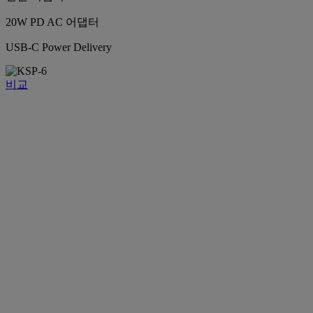
20W PD AC 어댑터
USB-C Power Delivery
비교