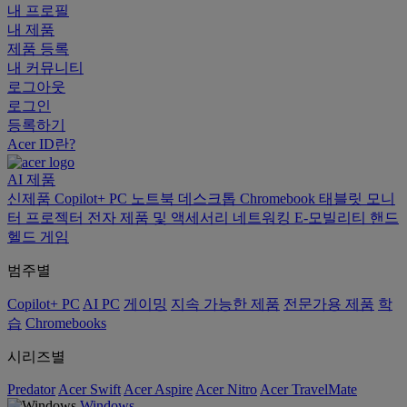
내 프로필
내 제품
제품 등록
내 커뮤니티
로그아웃
로그인
등록하기
Acer ID란?
AI
제품
신제품
Copilot+ PC
노트북
데스크톱
Chromebook
태블릿
모니
터
프로젝터
전자 제품 및 액세서리
네트워킹
E-모빌리티
핸드
헬드 게임
범주별
Copilot+ PC
AI PC
게이밍
지속 가능한 제품
전문가용 제품
학
습
Chromebooks
시리즈별
Predator
Acer Swift
Acer Aspire
Acer Nitro
Acer TravelMate
Windows