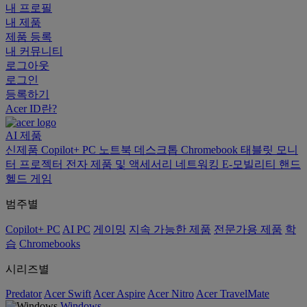
내 프로필
내 제품
제품 등록
내 커뮤니티
로그아웃
로그인
등록하기
Acer ID란?
AI
제품
신제품
Copilot+ PC
노트북
데스크톱
Chromebook
태블릿
모니
터
프로젝터
전자 제품 및 액세서리
네트워킹
E-모빌리티
핸드
헬드 게임
범주별
Copilot+ PC
AI PC
게이밍
지속 가능한 제품
전문가용 제품
학
습
Chromebooks
시리즈별
Predator
Acer Swift
Acer Aspire
Acer Nitro
Acer TravelMate
Windows