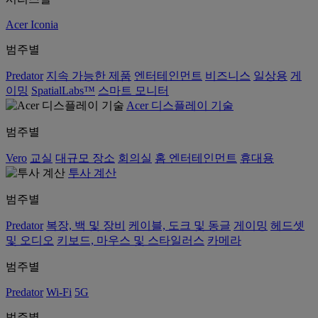
Acer Iconia
범주별
Predator
지속 가능한 제품
엔터테인먼트
비즈니스
일상용
게
이밍
SpatialLabs™
스마트 모니터
Acer 디스플레이 기술
범주별
Vero
교실
대규모 장소
회의실
홈 엔터테인먼트
휴대용
투사 계산
범주별
Predator
복장, 백 및 장비
케이블, 도크 및 동글
게이밍
헤드셋
및 오디오
키보드, 마우스 및 스타일러스
카메라
범주별
Predator
Wi-Fi
5G
범주별