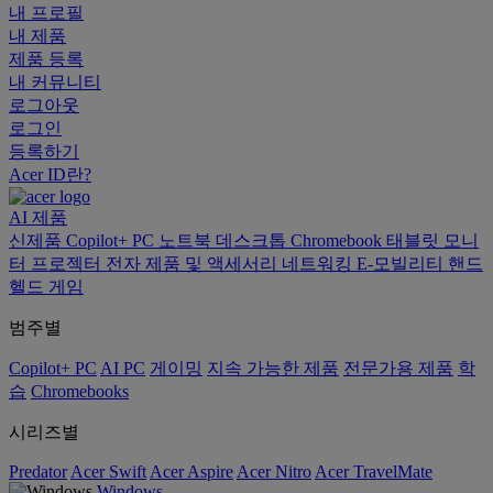
내 프로필
내 제품
제품 등록
내 커뮤니티
로그아웃
로그인
등록하기
Acer ID란?
AI
제품
신제품
Copilot+ PC
노트북
데스크톱
Chromebook
태블릿
모니
터
프로젝터
전자 제품 및 액세서리
네트워킹
E-모빌리티
핸드
헬드 게임
범주별
Copilot+ PC
AI PC
게이밍
지속 가능한 제품
전문가용 제품
학
습
Chromebooks
시리즈별
Predator
Acer Swift
Acer Aspire
Acer Nitro
Acer TravelMate
Windows