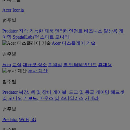
Acer Iconia
범주별
Predator
지속 가능한 제품
엔터테인먼트
비즈니스
일상용
게
이밍
SpatialLabs™
스마트 모니터
Acer 디스플레이 기술
범주별
Vero
교실
대규모 장소
회의실
홈 엔터테인먼트
휴대용
투사 계산
범주별
Predator
복장, 백 및 장비
케이블, 도크 및 동글
게이밍
헤드셋
및 오디오
키보드, 마우스 및 스타일러스
카메라
범주별
Predator
Wi-Fi
5G
범주별