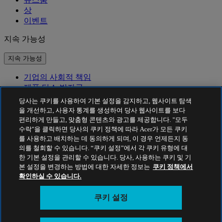
상
이벤트
지속 가능성
지속 가능성
기업의 사회적 책임
제품 탄소 발자국
Project Humanity
당사는 쿠키를 사용하여 기본 설정을 감지하고, 웹사이트 탐색
Earthion
을 개선하고, 사용자 통계를 생성하여 당사 웹사이트를 보다
편리하게 만들고, 맞춤형 콘텐츠와 광고를 제공합니다. "모두
개인정보 처리방침
수락"을 클릭하면 당사의 쿠키 정책에 따라 Acer가 모든 쿠키
Cookie 정책
를 사용하고 배치하는 데 동의하게 되며, 이 경우 언제든지 동
법적 고지 사항
의를 철회할 수 있습니다. “쿠키 설정”에서 각 쿠키 유형에 대
추가 법적 정보
한 기본 설정을 관리할 수 있습니다. 당사, 사용하는 쿠키 및 기
접근성 정책
본 설정을 변경하는 방법에 대한 자세한 정보는
쿠키 정책에서
쿠키 설정
확인하실 수 있습니다.
대한민국 - 한국어
쿠키 설정
© 2026 Acer Inc. - 서울시 영등포구 여의나루 53-1 대오빌딩, 대
표번호:02-6959-8363, 팩스:02-6959-8364 |전자우편