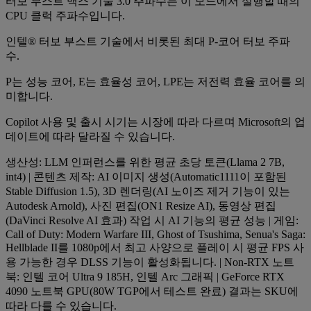
터보 부스트 맥스 기술 3.0 주파수는 이 모드에서 실행할 때의
CPU 클럭 주파수입니다.
인텔® 터보 부스트 기술에서 비롯된 최대 P-코어 터보 주파
수.
P는 성능 코어, E는 효율성 코어, LPE는 저전력 효율 코어를 의
미합니다.
Copilot 사용 및 출시 시기는 시장에 따라 다르며 Microsoft의 업
데이트에 따라 달라질 수 있습니다.
생산성: LLM 인퍼런스를 위한 평균 초당 토큰(Llama 2 7B,
int4) | 콘텐츠 제작: AI 이미지 생성(Automatic1111이 포함된
Stable Diffusion 1.5), 3D 렌더링(AI 노이즈 제거 기능이 있는
Autodesk Arnold), 사진 편집(ON1 Resize AI), 동영상 편집
(DaVinci Resolve AI 효과) 작업 시 AI 기능의 평균 성능 | 게임:
Call of Duty: Modern Warfare III, Ghost of Tsushima, Senua's Saga:
Hellblade II를 1080p에서 최고 사양으로 플레이 시 평균 FPS 사
용 가능한 경우 DLSS 기능이 활성화됩니다. | Non-RTX 노트
북: 인텔 코어 Ultra 9 185H, 인텔 Arc 그래픽 | GeForce RTX
4090 노트북 GPU(80W TGP에서 테스트 완료) 결과는 SKU에
따라 다를 수 있습니다.