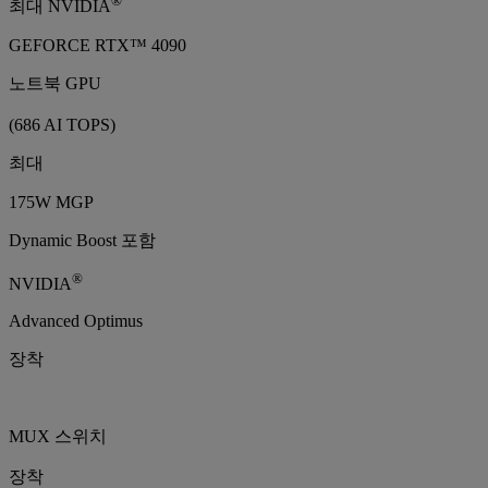
®
최대 NVIDIA
GEFORCE RTX™ 4090
노트북 GPU
(686 AI TOPS)
최대
175W MGP
Dynamic Boost 포함
®
NVIDIA
Advanced Optimus
장착
MUX 스위치
장착