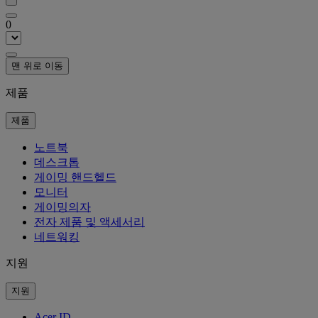
0
맨 위로 이동
제품
제품
노트북
데스크톱
게이밍 핸드헬드
모니터
게이밍의자
전자 제품 및 액세서리
네트워킹
지원
지원
Acer ID