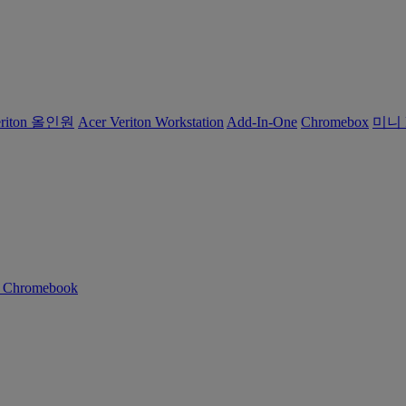
eriton 올인원
Acer Veriton Workstation
Add-In-One
Chromebox
미니 
n Chromebook