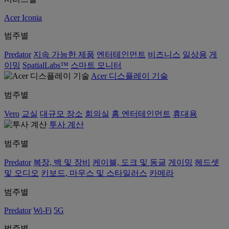
Acer Iconia
범주별
Predator
지속 가능한 제품
엔터테인먼트
비즈니스
일상용
게
이밍
SpatialLabs™
스마트 모니터
Acer 디스플레이 기술
범주별
Vero
교실
대규모 장소
회의실
홈 엔터테인먼트
휴대용
투사 계산
범주별
Predator
복장, 백 및 장비
케이블, 도크 및 동글
게이밍
헤드셋
및 오디오
키보드, 마우스 및 스타일러스
카메라
범주별
Predator
Wi-Fi
5G
범주별