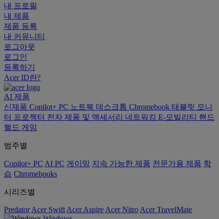
내 프로필
내 제품
제품 등록
내 커뮤니티
로그아웃
로그인
등록하기
Acer ID란?
AI
제품
신제품
Copilot+ PC
노트북
데스크톱
Chromebook
태블릿
모니
터
프로젝터
전자 제품 및 액세서리
네트워킹
E-모빌리티
핸드
헬드 게임
범주별
Copilot+ PC
AI PC
게이밍
지속 가능한 제품
전문가용 제품
학
습
Chromebooks
시리즈별
Predator
Acer Swift
Acer Aspire
Acer Nitro
Acer TravelMate
Windows