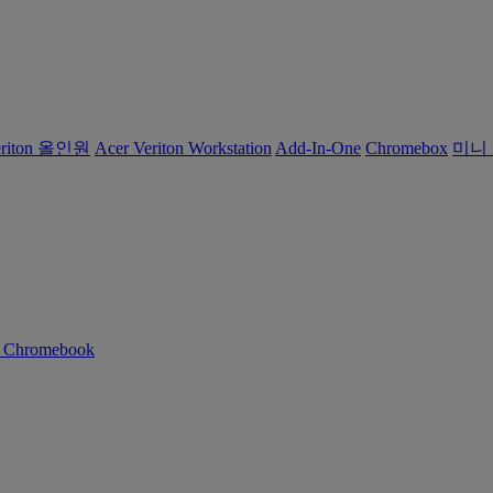
eriton 올인원
Acer Veriton Workstation
Add-In-One
Chromebox
미니 
n Chromebook