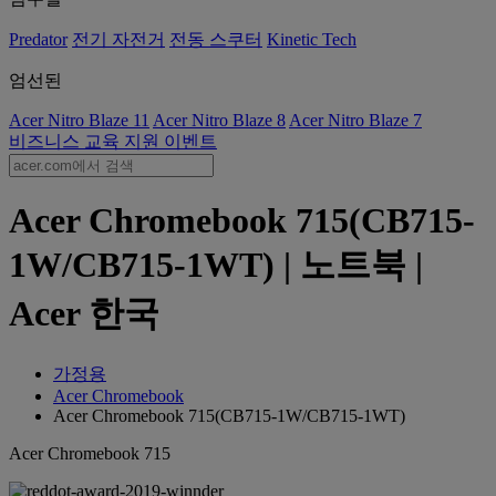
Predator
전기 자전거
전동 스쿠터
Kinetic Tech
엄선된
Acer Nitro Blaze 11
Acer Nitro Blaze 8
Acer Nitro Blaze 7
비즈니스
교육
지원
이벤트
Acer Chromebook 715(CB715-
1W/CB715-1WT) | 노트북 |
Acer 한국
가정용
Acer Chromebook
Acer Chromebook 715(CB715-1W/CB715-1WT)
Acer Chromebook 715