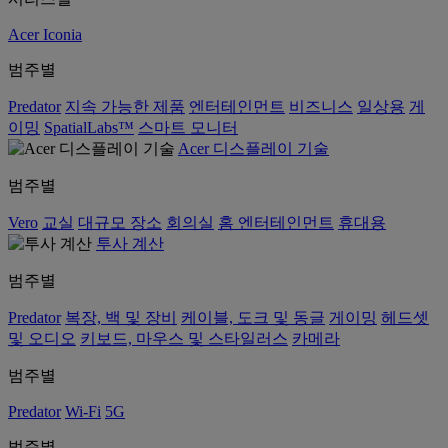
Acer Iconia
범주별
Predator
지속 가능한 제품
엔터테인먼트
비즈니스
일상용
게
이밍
SpatialLabs™
스마트 모니터
Acer 디스플레이 기술
범주별
Vero
교실
대규모 장소
회의실
홈 엔터테인먼트
휴대용
투사 계산
범주별
Predator
복장, 백 및 장비
케이블, 도크 및 동글
게이밍
헤드셋
및 오디오
키보드, 마우스 및 스타일러스
카메라
범주별
Predator
Wi-Fi
5G
범주별