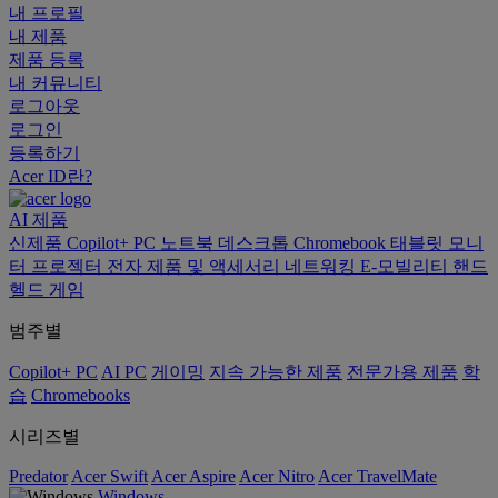
내 프로필
내 제품
제품 등록
내 커뮤니티
로그아웃
로그인
등록하기
Acer ID란?
AI
제품
신제품
Copilot+ PC
노트북
데스크톱
Chromebook
태블릿
모니
터
프로젝터
전자 제품 및 액세서리
네트워킹
E-모빌리티
핸드
헬드 게임
범주별
Copilot+ PC
AI PC
게이밍
지속 가능한 제품
전문가용 제품
학
습
Chromebooks
시리즈별
Predator
Acer Swift
Acer Aspire
Acer Nitro
Acer TravelMate
Windows