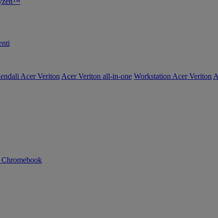
Ryzen™
nti
endali Acer Veriton
Acer Veriton all-in-one
Workstation Acer Veriton
A
n Chromebook