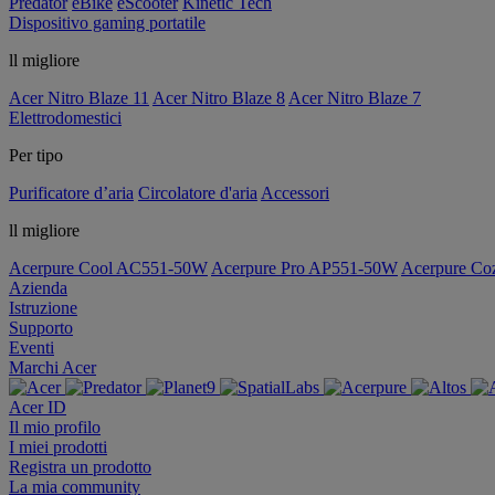
Predator
eBike
eScooter
Kinetic Tech
Dispositivo gaming portatile
ll migliore
Acer Nitro Blaze 11
Acer Nitro Blaze 8
Acer Nitro Blaze 7
Elettrodomestici
Per tipo
Purificatore d’aria
Circolatore d'aria
Accessori
ll migliore
Acerpure Cool AC551-50W
Acerpure Pro AP551-50W
Acerpure C
Azienda
Istruzione
Supporto
Eventi
Marchi Acer
Acer ID
Il mio profilo
I miei prodotti
Registra un prodotto
La mia community