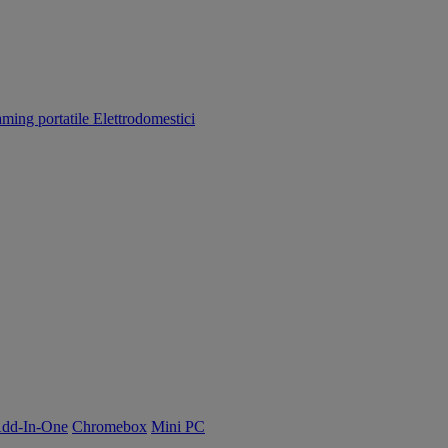
aming portatile
Elettrodomestici
dd-In-One
Chromebox
Mini PC