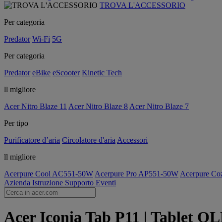
TROVA L'ACCESSORIO
Per categoria
Predator
Wi-Fi
5G
Per categoria
Predator
eBike
eScooter
Kinetic Tech
ll migliore
Acer Nitro Blaze 11
Acer Nitro Blaze 8
Acer Nitro Blaze 7
Per tipo
Purificatore d’aria
Circolatore d'aria
Accessori
ll migliore
Acerpure Cool AC551-50W
Acerpure Pro AP551-50W
Acerpure C
Azienda
Istruzione
Supporto
Eventi
Acer Iconia Tab P11 | Tablet QL