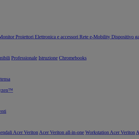
Monitor
Proiettori
Elettronica e accessori
Rete
e-Mobility
Dispositivo g
nibili
Professionale
Istruzione
Chromebooks
tensa
Ryzen™
nti
endali Acer Veriton
Acer Veriton all-in-one
Workstation Acer Veriton
A