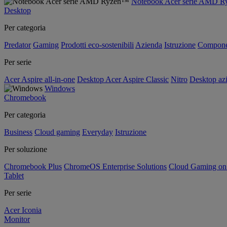
Notebook Acer serie AMD 
Desktop
Per categoria
Predator
Gaming
Prodotti eco-sostenibili
Azienda
Istruzione
Compone
Per serie
Acer Aspire all-in-one
Desktop Acer Aspire Classic
Nitro
Desktop azi
Windows
Chromebook
Per categoria
Business
Cloud gaming
Everyday
Istruzione
Per soluzione
Chromebook Plus
ChromeOS Enterprise Solutions
Cloud Gaming o
Tablet
Per serie
Acer Iconia
Monitor