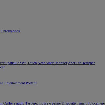
n Chromebook
cer SpatialLabs™
Touch
Acer Smart Monitor
Acer ProDesigner
Acer
e Entertainment
Portatili
ng
Cuffie e audio
Tastiere, mouse e penne
Dispositivi smart
Fotocamere