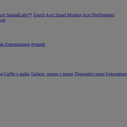
cer SpatialLabs™
Touch
Acer Smart Monitor
Acer ProDesigner
Acer
e Entertainment
Portatili
ng
Cuffie e audio
Tastiere, mouse e penne
Dispositivi smart
Fotocamere