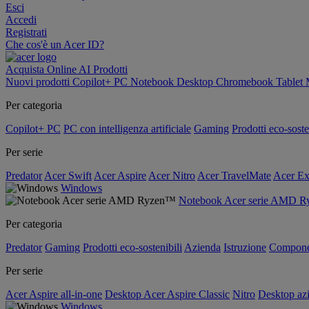
Esci
Accedi
Registrati
Che cos'è un Acer ID?
Acquista Online
AI
Prodotti
Nuovi prodotti
Copilot+ PC
Notebook
Desktop
Chromebook
Tablet
Per categoria
Copilot+ PC
PC con intelligenza artificiale
Gaming
Prodotti eco-soste
Per serie
Predator
Acer Swift
Acer Aspire
Acer Nitro
Acer TravelMate
Acer Ex
Windows
Notebook Acer serie AMD 
Per categoria
Predator
Gaming
Prodotti eco-sostenibili
Azienda
Istruzione
Compone
Per serie
Acer Aspire all-in-one
Desktop Acer Aspire Classic
Nitro
Desktop azi
Windows