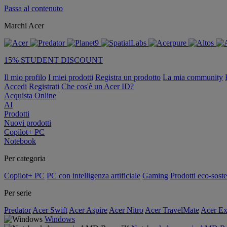
Passa al contenuto
Marchi Acer
15% STUDENT DISCOUNT
Il mio profilo
I miei prodotti
Registra un prodotto
La mia community
Accedi
Registrati
Che cos'è un Acer ID?
Acquista Online
AI
Prodotti
Nuovi prodotti
Copilot+ PC
Notebook
Per categoria
Copilot+ PC
PC con intelligenza artificiale
Gaming
Prodotti eco-soste
Per serie
Predator
Acer Swift
Acer Aspire
Acer Nitro
Acer TravelMate
Acer Ex
Windows