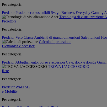
Per categoria
Predator
Prodotti eco-sostenibili
Svago
Business
Everyday
Gaming
A
Tecnologia di visualizzazione 
Proiettori
Per categoria
Predator
Vero
Classe
Ambienti di grandi dimensioni
Sale riunioni
Hom
Calcolo di proiezione
Elettronica e accessori
Per categoria
Predator
Abbigliamento, borse e accessori
Cavi, dock e dongle
Gami
TROVA L'ACCESSORIO
Rete
Per categoria
Predator
Wi-Fi
5G
e-Mobility
Per categoria