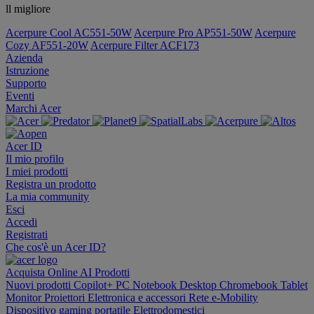
ll migliore
Acerpure Cool AC551-50W
Acerpure Pro AP551-50W
Acerpure
Cozy AF551-20W
Acerpure Filter ACF173
Azienda
Istruzione
Supporto
Eventi
Marchi Acer
Acer ID
Il mio profilo
I miei prodotti
Registra un prodotto
La mia community
Esci
Accedi
Registrati
Che cos'è un Acer ID?
Acquista Online
AI
Prodotti
Nuovi prodotti
Copilot+ PC
Notebook
Desktop
Chromebook
Tablet
Monitor
Proiettori
Elettronica e accessori
Rete
e-Mobility
Dispositivo gaming portatile
Elettrodomestici