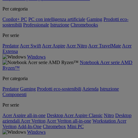
Per categoria
Copilot+ PC
PC con intelligenza artificiale
Gaming
Prodotti eco-
sostenibili
Professionale
Istruzione
Chromebooks
Per serie
Predator
Acer Swift
Acer Aspire
Acer Nitro
Acer TravelMate
Acer
Extensa
Windows
Notebook Acer serie AMD
Ryzen™
Per categoria
Predator
Gaming
Prodotti eco-sostenibili
Azienda
Istruzione
Componenti
Per serie
Acer Aspire all-in-one
Desktop Acer Aspire Classic
Nitro
Desktop
aziendali Acer Veriton
Acer Veriton all-in-one
Workstation Acer
Veriton
Add-In-One
Chromebox
Mini PC
Windows