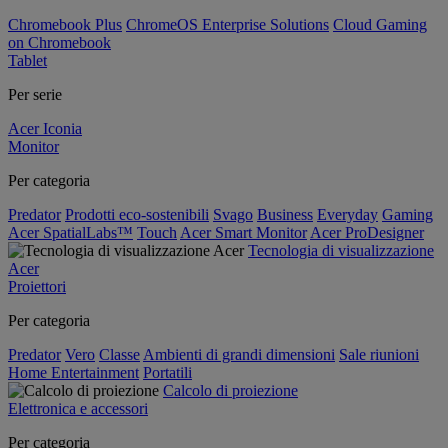
Chromebook Plus
ChromeOS Enterprise Solutions
Cloud Gaming
on Chromebook
Tablet
Per serie
Acer Iconia
Monitor
Per categoria
Predator
Prodotti eco-sostenibili
Svago
Business
Everyday
Gaming
Acer SpatialLabs™
Touch
Acer Smart Monitor
Acer ProDesigner
Tecnologia di visualizzazione
Acer
Proiettori
Per categoria
Predator
Vero
Classe
Ambienti di grandi dimensioni
Sale riunioni
Home Entertainment
Portatili
Calcolo di proiezione
Elettronica e accessori
Per categoria