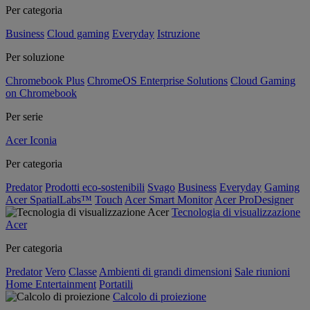
Per categoria
Business
Cloud gaming
Everyday
Istruzione
Per soluzione
Chromebook Plus
ChromeOS Enterprise Solutions
Cloud Gaming
on Chromebook
Per serie
Acer Iconia
Per categoria
Predator
Prodotti eco-sostenibili
Svago
Business
Everyday
Gaming
Acer SpatialLabs™
Touch
Acer Smart Monitor
Acer ProDesigner
Tecnologia di visualizzazione
Acer
Per categoria
Predator
Vero
Classe
Ambienti di grandi dimensioni
Sale riunioni
Home Entertainment
Portatili
Calcolo di proiezione