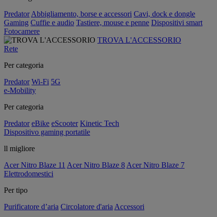
Predator
Abbigliamento, borse e accessori
Cavi, dock e dongle
Gaming
Cuffie e audio
Tastiere, mouse e penne
Dispositivi smart
Fotocamere
TROVA L'ACCESSORIO
Rete
Per categoria
Predator
Wi-Fi
5G
e-Mobility
Per categoria
Predator
eBike
eScooter
Kinetic Tech
Dispositivo gaming portatile
ll migliore
Acer Nitro Blaze 11
Acer Nitro Blaze 8
Acer Nitro Blaze 7
Elettrodomestici
Per tipo
Purificatore d’aria
Circolatore d'aria
Accessori