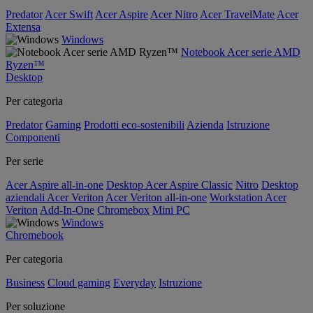
Predator
Acer Swift
Acer Aspire
Acer Nitro
Acer TravelMate
Acer
Extensa
Windows
Notebook Acer serie AMD
Ryzen™
Desktop
Per categoria
Predator
Gaming
Prodotti eco-sostenibili
Azienda
Istruzione
Componenti
Per serie
Acer Aspire all-in-one
Desktop Acer Aspire Classic
Nitro
Desktop
aziendali Acer Veriton
Acer Veriton all-in-one
Workstation Acer
Veriton
Add-In-One
Chromebox
Mini PC
Windows
Chromebook
Per categoria
Business
Cloud gaming
Everyday
Istruzione
Per soluzione