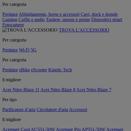
Per categoria
Predator
Abbigliamento, borse e accessori
Cavi, dock e dongle
Gaming
Cuffie e audio
Tastiere, mouse e penne
Dispositivi smart
Fotocamere
TROVA L'ACCESSORIO
Per categoria
Predator
Wi-Fi
5G
Per categoria
Predator
eBike
eScooter
Kinetic Tech
ll migliore
Acer Nitro Blaze 11
Acer Nitro Blaze 8
Acer Nitro Blaze 7
Per tipo
Purificatore d’aria
Circolatore d'aria
Accessori
ll migliore
Acerpure Cool AC551-50W
Acerpure Pro AP551-50W
Acerpure