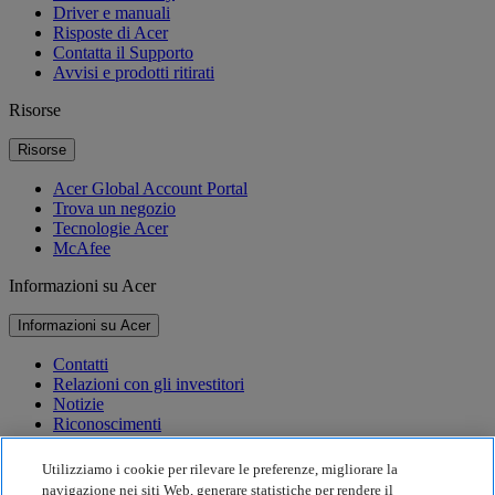
Driver e manuali
Risposte di Acer
Contatta il Supporto
Avvisi e prodotti ritirati
Risorse
Risorse
Acer Global Account Portal
Trova un negozio
Tecnologie Acer
McAfee
Informazioni su Acer
Informazioni su Acer
Contatti
Relazioni con gli investitori
Notizie
Riconoscimenti
Eventi
Utilizziamo i cookie per rilevare le preferenze, migliorare la
Sostenibilità
navigazione nei siti Web, generare statistiche per rendere il