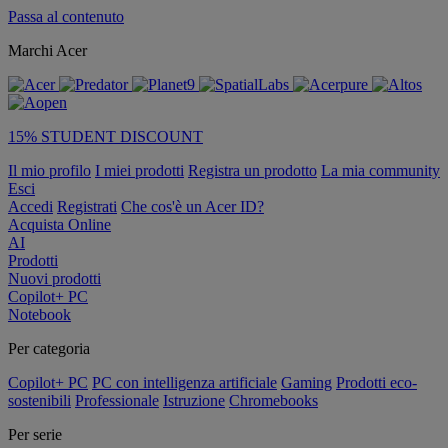
Passa al contenuto
Marchi Acer
15% STUDENT DISCOUNT
Il mio profilo
I miei prodotti
Registra un prodotto
La mia community
Esci
Accedi
Registrati
Che cos'è un Acer ID?
Acquista Online
AI
Prodotti
Nuovi prodotti
Copilot+ PC
Notebook
Per categoria
Copilot+ PC
PC con intelligenza artificiale
Gaming
Prodotti eco-
sostenibili
Professionale
Istruzione
Chromebooks
Per serie