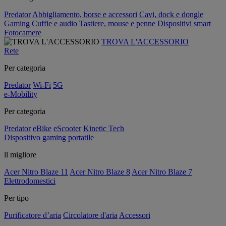
Predator
Abbigliamento, borse e accessori
Cavi, dock e dongle
Gaming
Cuffie e audio
Tastiere, mouse e penne
Dispositivi smart
Fotocamere
TROVA L'ACCESSORIO
Rete
Per categoria
Predator
Wi-Fi
5G
e-Mobility
Per categoria
Predator
eBike
eScooter
Kinetic Tech
Dispositivo gaming portatile
ll migliore
Acer Nitro Blaze 11
Acer Nitro Blaze 8
Acer Nitro Blaze 7
Elettrodomestici
Per tipo
Purificatore d’aria
Circolatore d'aria
Accessori