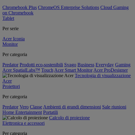
Chromebook Plus
ChromeOS Enterprise Solutions
Cloud Gaming
on Chromebook
Tablet
Per serie
Acer Iconia
Monitor
Per categoria
Predator
Prodotti eco-sostenibili
Svago
Business
Everyday
Gaming
Acer SpatialLabs™
Touch
Acer Smart Monitor
Acer ProDesigner
Tecnologia di visualizzazione
Acer
Proiettori
Per categoria
Predator
Vero
Classe
Ambienti di grandi dimensioni
Sale riunioni
Home Entertainment
Portatili
Calcolo di proiezione
Elettronica e accessori
Per categoria