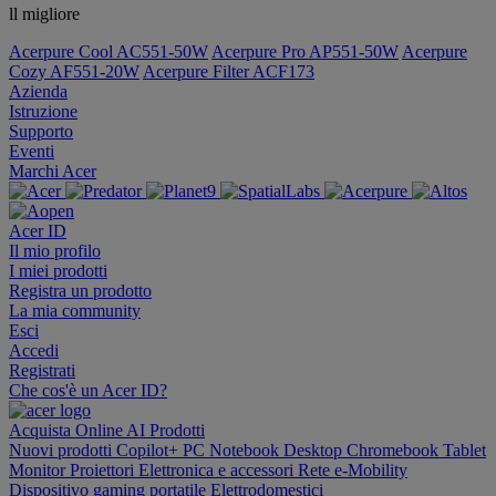
ll migliore
Acerpure Cool AC551-50W
Acerpure Pro AP551-50W
Acerpure
Cozy AF551-20W
Acerpure Filter ACF173
Azienda
Istruzione
Supporto
Eventi
Marchi Acer
Acer ID
Il mio profilo
I miei prodotti
Registra un prodotto
La mia community
Esci
Accedi
Registrati
Che cos'è un Acer ID?
Acquista Online
AI
Prodotti
Nuovi prodotti
Copilot+ PC
Notebook
Desktop
Chromebook
Tablet
Monitor
Proiettori
Elettronica e accessori
Rete
e-Mobility
Dispositivo gaming portatile
Elettrodomestici