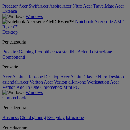
Predator
Acer Swift
Acer Aspire
Acer Nitro
Acer TravelMate
Acer
Extensa
Windows
Notebook Acer serie AMD
Ryzen™
Desktop
Per categoria
Predator
Gaming
Prodotti eco-sostenibili
Azienda
Istruzione
Componenti
Per serie
Acer Aspire all-in-one
Desktop Acer Aspire Classic
Nitro
Desktop
aziendali Acer Veriton
Acer Veriton all-in-one
Workstation Acer
Veriton
Add-In-One
Chromebox
Mini PC
Windows
Chromebook
Per categoria
Business
Cloud gaming
Everyday
Istruzione
Per soluzione