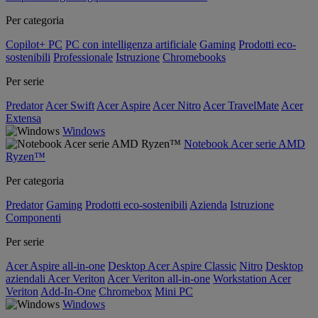
Per categoria
Copilot+ PC
PC con intelligenza artificiale
Gaming
Prodotti eco-
sostenibili
Professionale
Istruzione
Chromebooks
Per serie
Predator
Acer Swift
Acer Aspire
Acer Nitro
Acer TravelMate
Acer
Extensa
Windows
Notebook Acer serie AMD
Ryzen™
Per categoria
Predator
Gaming
Prodotti eco-sostenibili
Azienda
Istruzione
Componenti
Per serie
Acer Aspire all-in-one
Desktop Acer Aspire Classic
Nitro
Desktop
aziendali Acer Veriton
Acer Veriton all-in-one
Workstation Acer
Veriton
Add-In-One
Chromebox
Mini PC
Windows