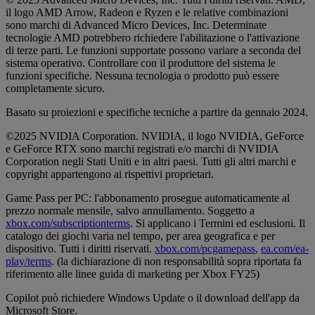
il logo AMD Arrow, Radeon e Ryzen e le relative combinazioni
sono marchi di Advanced Micro Devices, Inc. Determinate
tecnologie AMD potrebbero richiedere l'abilitazione o l'attivazione
di terze parti. Le funzioni supportate possono variare a seconda del
sistema operativo. Controllare con il produttore del sistema le
funzioni specifiche. Nessuna tecnologia o prodotto può essere
completamente sicuro.
Basato su proiezioni e specifiche tecniche a partire da gennaio 2024.
©2025 NVIDIA Corporation. NVIDIA, il logo NVIDIA, GeForce
e GeForce RTX sono marchi registrati e/o marchi di NVIDIA
Corporation negli Stati Uniti e in altri paesi. Tutti gli altri marchi e
copyright appartengono ai rispettivi proprietari.
Game Pass per PC: l'abbonamento prosegue automaticamente al
prezzo normale mensile, salvo annullamento. Soggetto a
xbox.com/subscriptionterms
. Si applicano i Termini ed esclusioni. Il
catalogo dei giochi varia nel tempo, per area geografica e per
dispositivo. Tutti i diritti riservati.
xbox.com/pcgamepass
,
ea.com/ea-
play/terms
. (la dichiarazione di non responsabilità sopra riportata fa
riferimento alle linee guida di marketing per Xbox FY25)
Copilot può richiedere Windows Update o il download dell'app da
Microsoft Store.