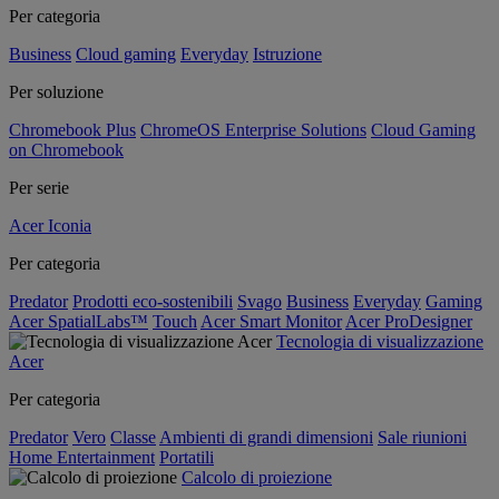
Per categoria
Business
Cloud gaming
Everyday
Istruzione
Per soluzione
Chromebook Plus
ChromeOS Enterprise Solutions
Cloud Gaming
on Chromebook
Per serie
Acer Iconia
Per categoria
Predator
Prodotti eco-sostenibili
Svago
Business
Everyday
Gaming
Acer SpatialLabs™
Touch
Acer Smart Monitor
Acer ProDesigner
Tecnologia di visualizzazione
Acer
Per categoria
Predator
Vero
Classe
Ambienti di grandi dimensioni
Sale riunioni
Home Entertainment
Portatili
Calcolo di proiezione