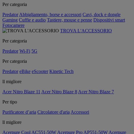
Per categoria
Predator
Abbigliamento, borse e accessori
Cavi, dock e dongle
Gaming
Cuffie e audio
Tastiere, mouse e penne
Dispositivi smart
Fotocamere
TROVA L'ACCESSORIO
Per categoria
Predator
Wi-Fi
5G
Per categoria
Predator
eBike
eScooter
Kinetic Tech
ll migliore
Acer Nitro Blaze 11
Acer Nitro Blaze 8
Acer Nitro Blaze 7
Per tipo
Purificatore d’aria
Circolatore d'aria
Accessori
ll migliore
Acerpure Cool AC551-50W
Acerpure Pro AP551-50W
Acerpure