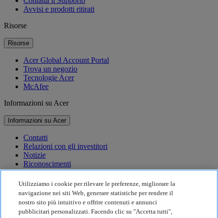
Contatta il Supporto
Avvisi e prodotti ritirati
Risorse
Risorse
Acer Global Account Portal
Trova un negozio
Tecnologie Acer
McAfee
Informazioni su Acer
Informazioni su Acer
Contatti
Relazioni con gli investitori
Notizie
Riconoscimenti
Eventi
Utilizziamo i cookie per rilevare le preferenze, migliorare la
Sostenibilità
navigazione nei siti Web, generare statistiche per rendere il
nostro sito più intuitivo e offrire contenuti e annunci
Sostenibilità
pubblicitari personalizzati. Facendo clic su "Accetta tutti",