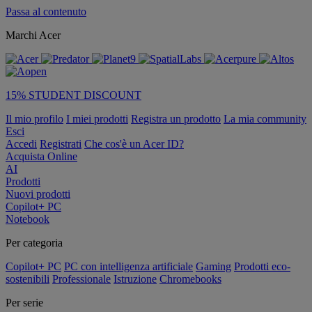
Passa al contenuto
Marchi Acer
15% STUDENT DISCOUNT
Il mio profilo
I miei prodotti
Registra un prodotto
La mia community
Esci
Accedi
Registrati
Che cos'è un Acer ID?
Acquista Online
AI
Prodotti
Nuovi prodotti
Copilot+ PC
Notebook
Per categoria
Copilot+ PC
PC con intelligenza artificiale
Gaming
Prodotti eco-
sostenibili
Professionale
Istruzione
Chromebooks
Per serie