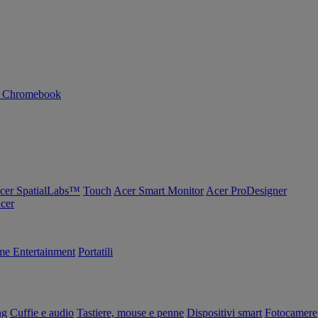
n Chromebook
cer SpatialLabs™
Touch
Acer Smart Monitor
Acer ProDesigner
Acer
e Entertainment
Portatili
ng
Cuffie e audio
Tastiere, mouse e penne
Dispositivi smart
Fotocamere