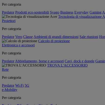
Per categoria
Predator
Prodotti eco-sostenibili
Svago
Business
Everyday
Gaming
A
Tecnologia di visualizzazione 
Proiettori
Per categoria
Predator
Vero
Classe
Ambienti di grandi dimensioni
Sale riunioni
Hom
Calcolo di proiezione
Elettronica e accessori
Per categoria
Predator
Abbigliamento, borse e accessori
Cavi, dock e dongle
Gami
TROVA L'ACCESSORIO
Rete
Per categoria
Predator
Wi-Fi
5G
e-Mobility
Per categoria