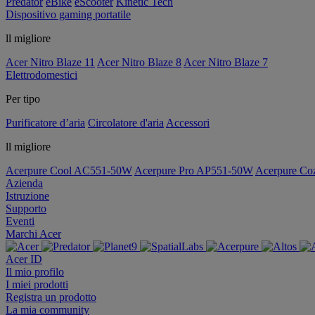
Predator
eBike
eScooter
Kinetic Tech
Dispositivo gaming portatile
ll migliore
Acer Nitro Blaze 11
Acer Nitro Blaze 8
Acer Nitro Blaze 7
Elettrodomestici
Per tipo
Purificatore d’aria
Circolatore d'aria
Accessori
ll migliore
Acerpure Cool AC551-50W
Acerpure Pro AP551-50W
Acerpure C
Azienda
Istruzione
Supporto
Eventi
Marchi Acer
Acer ID
Il mio profilo
I miei prodotti
Registra un prodotto
La mia community