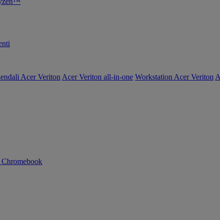
Ryzen™
nti
endali Acer Veriton
Acer Veriton all-in-one
Workstation Acer Veriton
A
n Chromebook