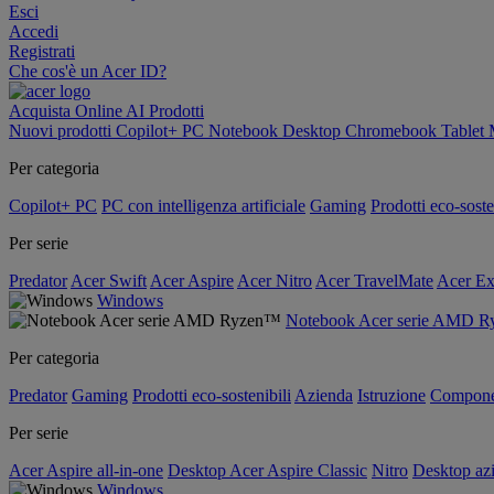
Esci
Accedi
Registrati
Che cos'è un Acer ID?
Acquista Online
AI
Prodotti
Nuovi prodotti
Copilot+ PC
Notebook
Desktop
Chromebook
Tablet
Per categoria
Copilot+ PC
PC con intelligenza artificiale
Gaming
Prodotti eco-soste
Per serie
Predator
Acer Swift
Acer Aspire
Acer Nitro
Acer TravelMate
Acer Ex
Windows
Notebook Acer serie AMD 
Per categoria
Predator
Gaming
Prodotti eco-sostenibili
Azienda
Istruzione
Compone
Per serie
Acer Aspire all-in-one
Desktop Acer Aspire Classic
Nitro
Desktop azi
Windows