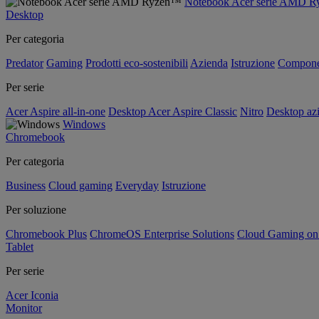
Notebook Acer serie AMD 
Desktop
Per categoria
Predator
Gaming
Prodotti eco-sostenibili
Azienda
Istruzione
Compone
Per serie
Acer Aspire all-in-one
Desktop Acer Aspire Classic
Nitro
Desktop azi
Windows
Chromebook
Per categoria
Business
Cloud gaming
Everyday
Istruzione
Per soluzione
Chromebook Plus
ChromeOS Enterprise Solutions
Cloud Gaming o
Tablet
Per serie
Acer Iconia
Monitor