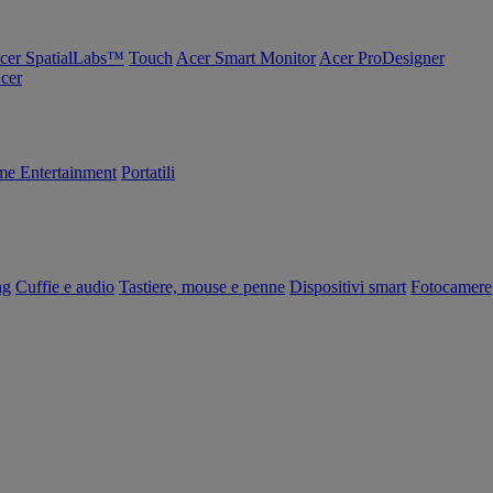
cer SpatialLabs™
Touch
Acer Smart Monitor
Acer ProDesigner
Acer
e Entertainment
Portatili
ng
Cuffie e audio
Tastiere, mouse e penne
Dispositivi smart
Fotocamere