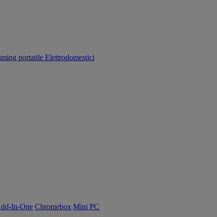
aming portatile
Elettrodomestici
dd-In-One
Chromebox
Mini PC