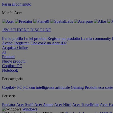
Passa al contenuto
Marchi Acer
15% STUDENT DISCOUNT
Il mio profilo
I miei prodotti
Registra un prodotto
La mia community
Accedi
Registrati
Che cos'è un Acer ID?
Acquista Online
AI
Prodotti
Nuovi prodotti
Copilot+ PC
Notebook
Per categoria
Copilot+ PC
PC con intelligenza artificiale
Gaming
Prodotti eco-soste
Per serie
Predator
Acer Swift
Acer Aspire
Acer Nitro
Acer TravelMate
Acer Ex
Windows