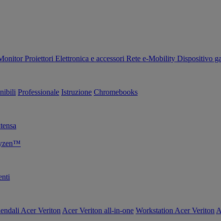
Monitor
Proiettori
Elettronica e accessori
Rete
e-Mobility
Dispositivo g
nibili
Professionale
Istruzione
Chromebooks
tensa
Ryzen™
nti
endali Acer Veriton
Acer Veriton all-in-one
Workstation Acer Veriton
A