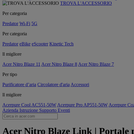
TROVA L'ACCESSORIO
Per categoria
Predator
Wi-Fi
5G
Per categoria
Predator
eBike
eScooter
Kinetic Tech
ll migliore
Acer Nitro Blaze 11
Acer Nitro Blaze 8
Acer Nitro Blaze 7
Per tipo
Purificatore d’aria
Circolatore d'aria
Accessori
ll migliore
Acerpure Cool AC551-50W
Acerpure Pro AP551-50W
Acerpure C
Azienda
Istruzione
Supporto
Eventi
Acer Nitro Blaze Link | Portale p