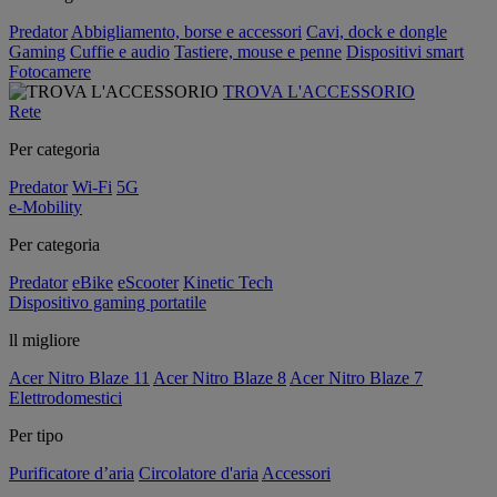
Predator
Abbigliamento, borse e accessori
Cavi, dock e dongle
Gaming
Cuffie e audio
Tastiere, mouse e penne
Dispositivi smart
Fotocamere
TROVA L'ACCESSORIO
Rete
Per categoria
Predator
Wi-Fi
5G
e-Mobility
Per categoria
Predator
eBike
eScooter
Kinetic Tech
Dispositivo gaming portatile
ll migliore
Acer Nitro Blaze 11
Acer Nitro Blaze 8
Acer Nitro Blaze 7
Elettrodomestici
Per tipo
Purificatore d’aria
Circolatore d'aria
Accessori