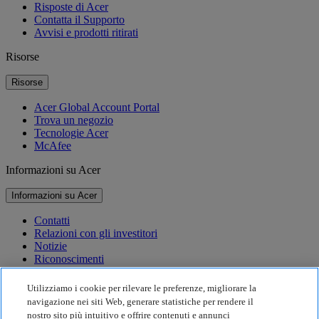
Risposte di Acer
Contatta il Supporto
Avvisi e prodotti ritirati
Risorse
Risorse
Acer Global Account Portal
Trova un negozio
Tecnologie Acer
McAfee
Informazioni su Acer
Informazioni su Acer
Contatti
Relazioni con gli investitori
Notizie
Riconoscimenti
Eventi
Utilizziamo i cookie per rilevare le preferenze, migliorare la
Sostenibilità
navigazione nei siti Web, generare statistiche per rendere il
nostro sito più intuitivo e offrire contenuti e annunci