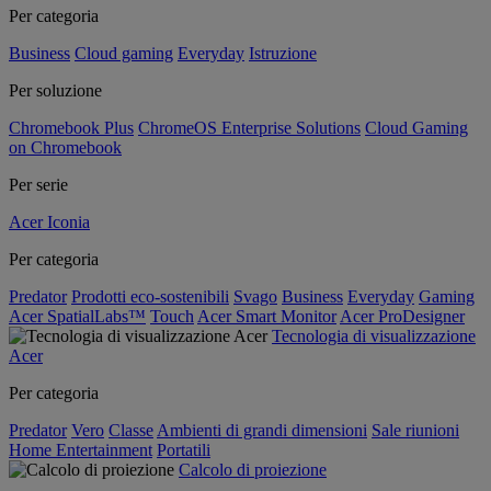
Per categoria
Business
Cloud gaming
Everyday
Istruzione
Per soluzione
Chromebook Plus
ChromeOS Enterprise Solutions
Cloud Gaming
on Chromebook
Per serie
Acer Iconia
Per categoria
Predator
Prodotti eco-sostenibili
Svago
Business
Everyday
Gaming
Acer SpatialLabs™
Touch
Acer Smart Monitor
Acer ProDesigner
Tecnologia di visualizzazione
Acer
Per categoria
Predator
Vero
Classe
Ambienti di grandi dimensioni
Sale riunioni
Home Entertainment
Portatili
Calcolo di proiezione