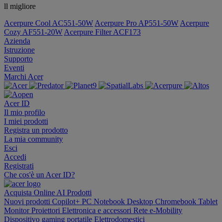
ll migliore
Acerpure Cool AC551-50W
Acerpure Pro AP551-50W
Acerpure
Cozy AF551-20W
Acerpure Filter ACF173
Azienda
Istruzione
Supporto
Eventi
Marchi Acer
Acer ID
Il mio profilo
I miei prodotti
Registra un prodotto
La mia community
Esci
Accedi
Registrati
Che cos'è un Acer ID?
Acquista Online
AI
Prodotti
Nuovi prodotti
Copilot+ PC
Notebook
Desktop
Chromebook
Tablet
Monitor
Proiettori
Elettronica e accessori
Rete
e-Mobility
Dispositivo gaming portatile
Elettrodomestici