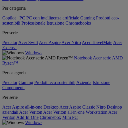
Per categoria
Copilot+ PC
PC con intelligenza artificiale
Gaming
Prodotti eco-
sostenibili
Professionale
Istruzione
Chromebooks
Per serie
Predator
Acer Swift
Acer Aspire
Acer Nitro
Acer TravelMate
Acer
Extensa
Windows
Notebook Acer serie AMD
Ryzen™
Per categoria
Predator
Gaming
Prodotti eco-sostenibili
Azienda
Istruzione
Componenti
Per serie
Acer Aspire all-in-one
Desktop Acer Aspire Classic
Nitro
Desktop
aziendali Acer Veriton
Acer Veriton all-in-one
Workstation Acer
Veriton
Add-In-One
Chromebox
Mini PC
Windows