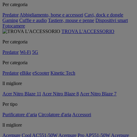
Per categoria
Predator
Abbigliamento, borse e accessori
Cavi, dock e dongle
Gaming
Cuffie e audio
Tastiere, mouse e penne
Dispositivi smart
Fotocamere
TROVA L'ACCESSORIO
Per categoria
Predator
Wi-Fi
5G
Per categoria
Predator
eBike
eScooter
Kinetic Tech
ll migliore
Acer Nitro Blaze 11
Acer Nitro Blaze 8
Acer Nitro Blaze 7
Per tipo
Purificatore d’aria
Circolatore d'aria
Accessori
ll migliore
Acerpure Cool AC551-50W
Acerpure Pro AP551-50W
Acerpure