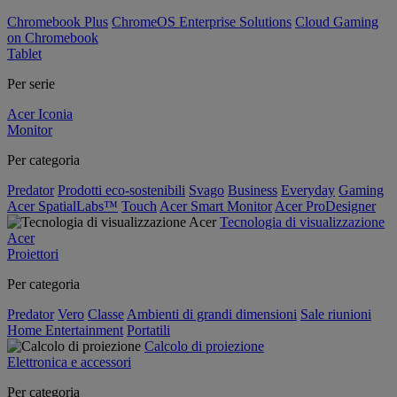
Chromebook Plus
ChromeOS Enterprise Solutions
Cloud Gaming
on Chromebook
Tablet
Per serie
Acer Iconia
Monitor
Per categoria
Predator
Prodotti eco-sostenibili
Svago
Business
Everyday
Gaming
Acer SpatialLabs™
Touch
Acer Smart Monitor
Acer ProDesigner
Tecnologia di visualizzazione
Acer
Proiettori
Per categoria
Predator
Vero
Classe
Ambienti di grandi dimensioni
Sale riunioni
Home Entertainment
Portatili
Calcolo di proiezione
Elettronica e accessori
Per categoria