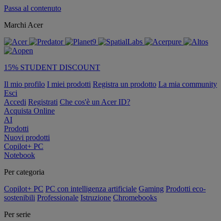
Passa al contenuto
Marchi Acer
15% STUDENT DISCOUNT
Il mio profilo
I miei prodotti
Registra un prodotto
La mia community
Esci
Accedi
Registrati
Che cos'è un Acer ID?
Acquista Online
AI
Prodotti
Nuovi prodotti
Copilot+ PC
Notebook
Per categoria
Copilot+ PC
PC con intelligenza artificiale
Gaming
Prodotti eco-
sostenibili
Professionale
Istruzione
Chromebooks
Per serie