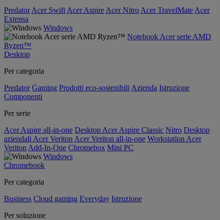
Predator
Acer Swift
Acer Aspire
Acer Nitro
Acer TravelMate
Acer
Extensa
Windows
Notebook Acer serie AMD
Ryzen™
Desktop
Per categoria
Predator
Gaming
Prodotti eco-sostenibili
Azienda
Istruzione
Componenti
Per serie
Acer Aspire all-in-one
Desktop Acer Aspire Classic
Nitro
Desktop
aziendali Acer Veriton
Acer Veriton all-in-one
Workstation Acer
Veriton
Add-In-One
Chromebox
Mini PC
Windows
Chromebook
Per categoria
Business
Cloud gaming
Everyday
Istruzione
Per soluzione