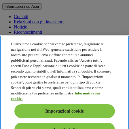
Informazioni su Acer
Contatti
Relazioni con gli investitori
Notizie
Riconoscimenti
Eventi
Utilizziamo i cookie per rilevare le preferenze, migliorare la
Sostenibilità
navigazione nei siti Web, generare statistiche per rendere il
nostro sito più intuitivo e offrire contenuti e annunci
Sostenibilità
pubblicitari personalizzati. Facendo clic su "Accetta tutti",
accetti l'uso e l'applicazione di tutti i cookie da parte di Acer
Responsabilità sociale d'impresa
secondo quanto stabilito nell'Informativa sui cookie. Il consenso
Impronta di carbonio del prodotto
può essere revocato in qualsiasi momento. In "Impostazioni
Project Humanity
cookie", puoi gestire le preferenze per ogni tipo di cookie.
Earthion
Scopri di più su chi siamo, quali cookie utilizziamo e come
Politica sulla privacy
modificare le tue preferenze nella nostra
Informativa sui
Politica sui Cookie
cookie.
Nota legale
Ulteriori informazioni legali
Impostazioni cookie
Politica sull'accessibilità
Impostazioni cookie
Italia - Italiano