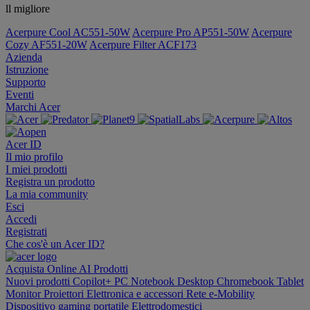
ll migliore
Acerpure Cool AC551-50W
Acerpure Pro AP551-50W
Acerpure
Cozy AF551-20W
Acerpure Filter ACF173
Azienda
Istruzione
Supporto
Eventi
Marchi Acer
Acer ID
Il mio profilo
I miei prodotti
Registra un prodotto
La mia community
Esci
Accedi
Registrati
Che cos'è un Acer ID?
Acquista Online
AI
Prodotti
Nuovi prodotti
Copilot+ PC
Notebook
Desktop
Chromebook
Tablet
Monitor
Proiettori
Elettronica e accessori
Rete
e-Mobility
Dispositivo gaming portatile
Elettrodomestici