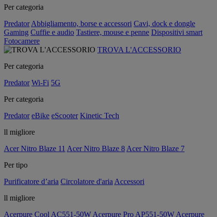
Per categoria
Predator
Abbigliamento, borse e accessori
Cavi, dock e dongle
Gaming
Cuffie e audio
Tastiere, mouse e penne
Dispositivi smart
Fotocamere
TROVA L'ACCESSORIO
Per categoria
Predator
Wi-Fi
5G
Per categoria
Predator
eBike
eScooter
Kinetic Tech
ll migliore
Acer Nitro Blaze 11
Acer Nitro Blaze 8
Acer Nitro Blaze 7
Per tipo
Purificatore d’aria
Circolatore d'aria
Accessori
ll migliore
Acerpure Cool AC551-50W
Acerpure Pro AP551-50W
Acerpure