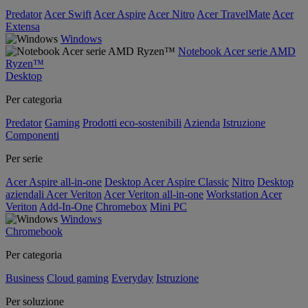
Predator
Acer Swift
Acer Aspire
Acer Nitro
Acer TravelMate
Acer
Extensa
Windows
Notebook Acer serie AMD
Ryzen™
Desktop
Per categoria
Predator
Gaming
Prodotti eco-sostenibili
Azienda
Istruzione
Componenti
Per serie
Acer Aspire all-in-one
Desktop Acer Aspire Classic
Nitro
Desktop
aziendali Acer Veriton
Acer Veriton all-in-one
Workstation Acer
Veriton
Add-In-One
Chromebox
Mini PC
Windows
Chromebook
Per categoria
Business
Cloud gaming
Everyday
Istruzione
Per soluzione