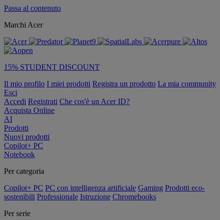
Passa al contenuto
Marchi Acer
15% STUDENT DISCOUNT
Il mio profilo
I miei prodotti
Registra un prodotto
La mia community
Esci
Accedi
Registrati
Che cos'è un Acer ID?
Acquista Online
AI
Prodotti
Nuovi prodotti
Copilot+ PC
Notebook
Per categoria
Copilot+ PC
PC con intelligenza artificiale
Gaming
Prodotti eco-
sostenibili
Professionale
Istruzione
Chromebooks
Per serie