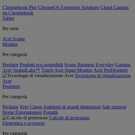
Chromebook Plus
ChromeOS Enterprise Solutions
Cloud Gaming
on Chromebook
Tablet
Per serie
Acer Iconia
Monitor
Per categoria
Predator
Prodotti eco-sostenibili
Svago
Business
Everyday
Gaming
Acer SpatialLabs™
Touch
Acer Smart Monitor
Acer ProDesigner
Tecnologia di visualizzazione
Acer
Proiettori
Per categoria
Predator
Vero
Classe
Ambienti di grandi dimensioni
Sale riunioni
Home Entertainment
Portatili
Calcolo di proiezione
Elettronica e accessori
Per categoria