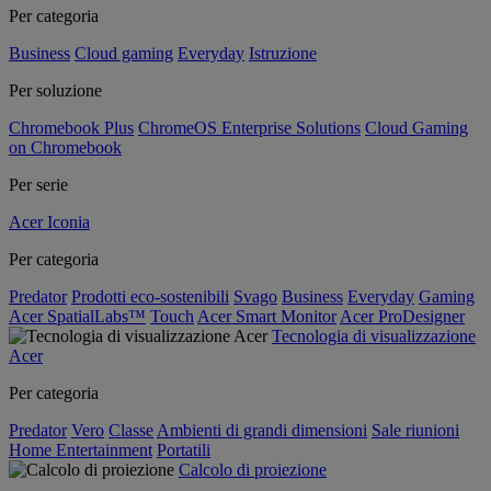
Per categoria
Business
Cloud gaming
Everyday
Istruzione
Per soluzione
Chromebook Plus
ChromeOS Enterprise Solutions
Cloud Gaming
on Chromebook
Per serie
Acer Iconia
Per categoria
Predator
Prodotti eco-sostenibili
Svago
Business
Everyday
Gaming
Acer SpatialLabs™
Touch
Acer Smart Monitor
Acer ProDesigner
Tecnologia di visualizzazione
Acer
Per categoria
Predator
Vero
Classe
Ambienti di grandi dimensioni
Sale riunioni
Home Entertainment
Portatili
Calcolo di proiezione