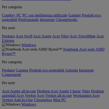
Per categoria
Copilot+ PC
PC con intelligenza artificiale
Gaming
Prodotti eco-
sostenibili
Professionale
Istruzione
Chromebooks
Per serie
Predator
Acer Swift
Acer Aspire
Acer Nitro
Acer TravelMate
Acer
Extensa
Windows
Notebook Acer serie AMD
Ryzen™
Per categoria
Predator
Gaming
Prodotti eco-sostenibili
Azienda
Istruzione
Componenti
Per serie
Acer Aspire all-in-one
Desktop Acer Aspire Classic
Nitro
Desktop
aziendali Acer Veriton
Acer Veriton all-in-one
Workstation Acer
Veriton
Add-In-One
Chromebox
Mini PC
Windows