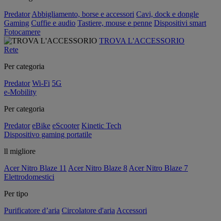
Predator
Abbigliamento, borse e accessori
Cavi, dock e dongle
Gaming
Cuffie e audio
Tastiere, mouse e penne
Dispositivi smart
Fotocamere
TROVA L'ACCESSORIO
Rete
Per categoria
Predator
Wi-Fi
5G
e-Mobility
Per categoria
Predator
eBike
eScooter
Kinetic Tech
Dispositivo gaming portatile
ll migliore
Acer Nitro Blaze 11
Acer Nitro Blaze 8
Acer Nitro Blaze 7
Elettrodomestici
Per tipo
Purificatore d’aria
Circolatore d'aria
Accessori