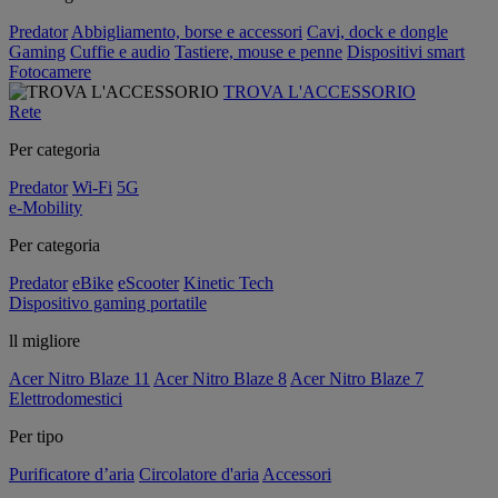
Predator
Abbigliamento, borse e accessori
Cavi, dock e dongle
Gaming
Cuffie e audio
Tastiere, mouse e penne
Dispositivi smart
Fotocamere
TROVA L'ACCESSORIO
Rete
Per categoria
Predator
Wi-Fi
5G
e-Mobility
Per categoria
Predator
eBike
eScooter
Kinetic Tech
Dispositivo gaming portatile
ll migliore
Acer Nitro Blaze 11
Acer Nitro Blaze 8
Acer Nitro Blaze 7
Elettrodomestici
Per tipo
Purificatore d’aria
Circolatore d'aria
Accessori