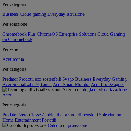
Per categoria
Business
Cloud gaming
Everyday
Istruzione
Per soluzione
Chromebook Plus
ChromeOS Enterprise Solutions
Cloud Gaming
on Chromebook
Per serie
Acer Iconia
Per categoria
Predator
Prodotti eco-sostenibili
Svago
Business
Everyday
Gaming
Acer SpatialLabs™
Touch
Acer Smart Monitor
Acer ProDesigner
Tecnologia di visualizzazione
Acer
Per categoria
Predator
Vero
Classe
Ambienti di grandi dimensioni
Sale riunioni
Home Entertainment
Portatili
Calcolo di proiezione