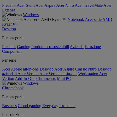
Predator
Acer Swift
Acer Aspire
Acer Nitro
Acer TravelMate
Acer
Extensa
Windows
Notebook Acer serie AMD
Ryzen™
Desktop
Per categoria
Predator
Gaming
Prodotti eco-sostenibili
Azienda
Istruzione
Componenti
Per serie
Acer Aspire all-in-one
Desktop Acer Aspire Classic
Nitro
Desktop
aziendali Acer Veriton
Acer Veriton all-in-one
Workstation Acer
Veriton
Add-In-One
Chromebox
Mini PC
Windows
Chromebook
Per categoria
Business
Cloud gaming
Everyday
Istruzione
Per soluzione