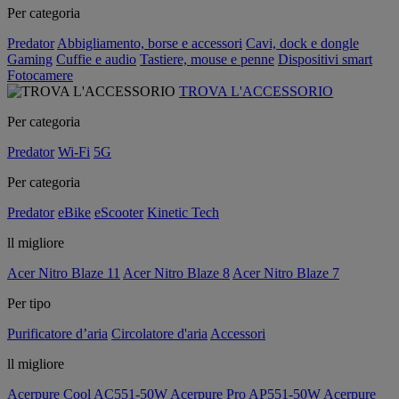
Per categoria
Predator
Abbigliamento, borse e accessori
Cavi, dock e dongle
Gaming
Cuffie e audio
Tastiere, mouse e penne
Dispositivi smart
Fotocamere
TROVA L'ACCESSORIO
Per categoria
Predator
Wi-Fi
5G
Per categoria
Predator
eBike
eScooter
Kinetic Tech
ll migliore
Acer Nitro Blaze 11
Acer Nitro Blaze 8
Acer Nitro Blaze 7
Per tipo
Purificatore d’aria
Circolatore d'aria
Accessori
ll migliore
Acerpure Cool AC551-50W
Acerpure Pro AP551-50W
Acerpure