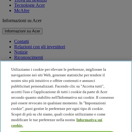
Tecnologie Acer
McAfee
Informazioni su Acer
Informazioni su Acer
Contatti
Relazioni con gli investitori
Notizie
Riconoscimenti
Eventi
Utilizziamo i cookie per rilevare le preferenze, migliorare la
Sostenibilità
navigazione nei siti Web, generare statistiche per rendere il
nostro sito più intuitivo e offrire contenuti e annunci
Sostenibilità
pubblicitari personalizzati. Facendo clic su "Accetta tutti",
accetti l'uso e l'applicazione di tutti i cookie da parte di Acer
Responsabilità sociale d'impresa
secondo quanto stabilito nell'Informativa sui cookie. Il consenso
Impronta di carbonio del prodotto
può essere revocato in qualsiasi momento. In "Impostazioni
Project Humanity
cookie", puoi gestire le preferenze per ogni tipo di cookie.
Earthion
Scopri di più su chi siamo, quali cookie utilizziamo e come
Politica sulla privacy
modificare le tue preferenze nella nostra
Informativa sui
Politica sui Cookie
cookie.
Nota legale