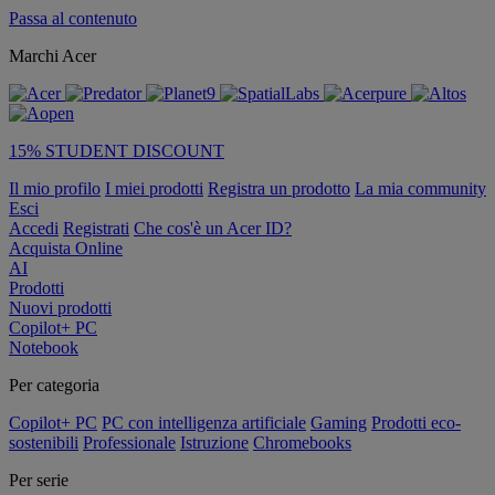
Passa al contenuto
Marchi Acer
15% STUDENT DISCOUNT
Il mio profilo
I miei prodotti
Registra un prodotto
La mia community
Esci
Accedi
Registrati
Che cos'è un Acer ID?
Acquista Online
AI
Prodotti
Nuovi prodotti
Copilot+ PC
Notebook
Per categoria
Copilot+ PC
PC con intelligenza artificiale
Gaming
Prodotti eco-
sostenibili
Professionale
Istruzione
Chromebooks
Per serie