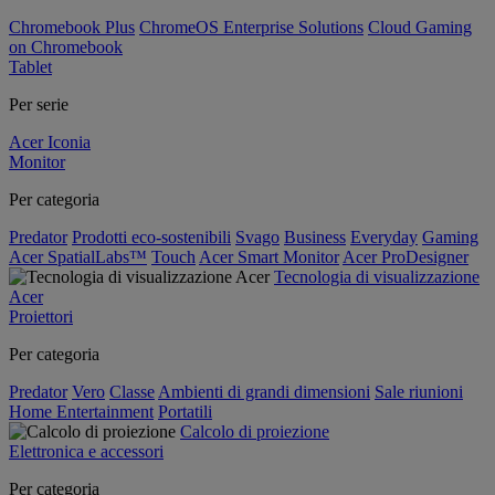
Chromebook Plus
ChromeOS Enterprise Solutions
Cloud Gaming
on Chromebook
Tablet
Per serie
Acer Iconia
Monitor
Per categoria
Predator
Prodotti eco-sostenibili
Svago
Business
Everyday
Gaming
Acer SpatialLabs™
Touch
Acer Smart Monitor
Acer ProDesigner
Tecnologia di visualizzazione
Acer
Proiettori
Per categoria
Predator
Vero
Classe
Ambienti di grandi dimensioni
Sale riunioni
Home Entertainment
Portatili
Calcolo di proiezione
Elettronica e accessori
Per categoria