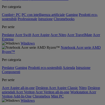
Per categoria
Copilot+ PC
PC con intelligenza artificiale
Gaming
Prodotti eco-
sostenibili
Professionale
Istruzione
Chromebooks
Per serie
Predator
Acer Swift
Acer Aspire
Acer Nitro
Acer TravelMate
Acer
Extensa
Windows
Notebook Acer serie AMD
Ryzen™
Per categoria
Predator
Gaming
Prodotti eco-sostenibili
Azienda
Istruzione
Componenti
Per serie
Acer Aspire all-in-one
Desktop Acer Aspire Classic
Nitro
Desktop
aziendali Acer Veriton
Acer Veriton all-in-one
Workstation Acer
Veriton
Add-In-One
Chromebox
Mini PC
Windows