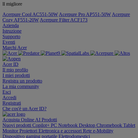
ll migliore
Acerpure Cool AC551-50W
Acerpure Pro AP551-50W
Acerpure
Cozy AF551-20W
Acerpure Filter ACF173
Azienda
Istruzione
Supporto
Eventi
Marchi Acer
Acer ID
Il mio profilo
I miei prodotti
Registra un prodotto
La mia community
Esci
Accedi
Registrati
Che cos'è un Acer ID?
Acquista Online
AI
Prodotti
Nuovi prodotti
Copilot+ PC
Notebook
Desktop
Chromebook
Tablet
Monitor
Proiettori
Elettronica e accessori
Rete
e-Mobility
Dispositivo gaming portatile
Elettrodomestici