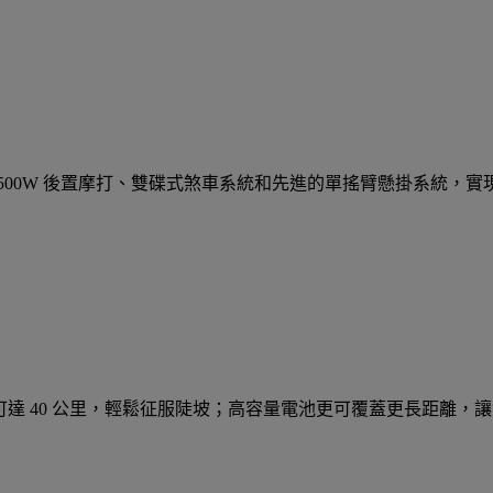
500W 後置摩打、雙碟式煞車系統和先進的單搖臂懸掛系統，
速可達 40 公里，輕鬆征服陡坡；高容量電池更可覆蓋更長距離，