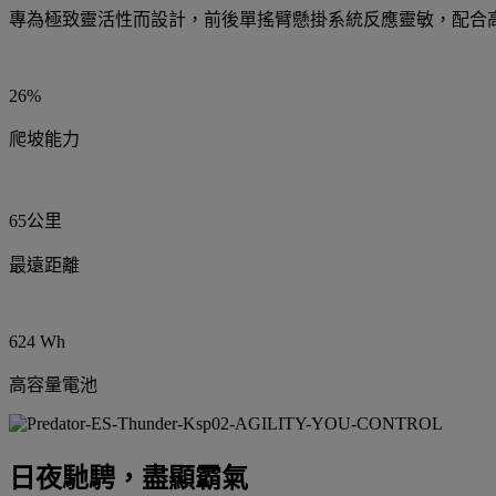
專為極致靈活性而設計，前後單搖臂懸掛系統反應靈敏，配合
26%
爬坡能力
65公里
最遠距離
624 Wh
高容量電池
日夜馳騁，盡顯霸氣