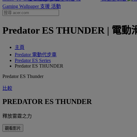
Gaming Wallpaper
支援
活動
Predator ES THUNDER | 電動滑
主頁
‌Predator 電動代步車
Predator ES Series
Predator ES THUNDER
Predator ES Thunder
比較
PREDATOR ES THUNDER
釋放雷霆之力
觀看影片