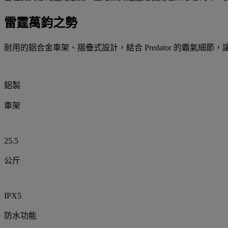
雷霆萬鈞之勢
耐用的鋁合金車架、摺疊式設計，結合 Predator 的霸氣細
鋁製
車架
25.5
公斤
IPX5
防水功能