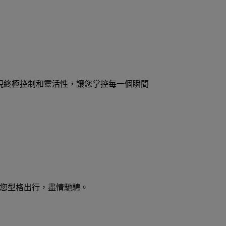
實現終極控制和靈活性，讓您掌控每一個瞬間
讓您型格出行，盡情馳騁。