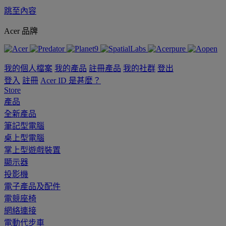
跳至內容
Acer 品牌
我的個人檔案
我的產品
註冊產品
我的社群
登出
登入
註冊
Acer ID 是甚麼？
Store
產品
全新產品
筆記型電腦
桌上型電腦
掌上型遊戲裝置
顯示器
投影機
電子產品及配件
電競座椅
網絡連接
電動代步車