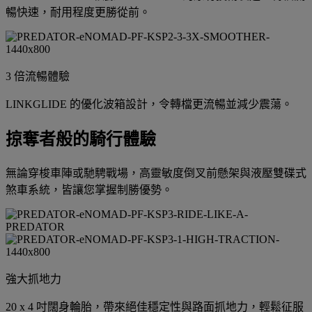
暢快速，耐用程度更勝從前。
3 倍流暢體驗
LINKGLIDE 的優化波箱設計，令轉檔更流暢並減少震蕩。
掠奪者般的騎行體驗
無論穿梭車陣或馳騁戰場，高靈敏度倒叉前懸架與液壓雙碟式
煞車系統，皆讓您掌握制勝優勢。
強大抓地力
20 x 4 吋闊身輪胎，帶來絕佳穩定性與路面抓地力，輕鬆征服