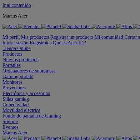
Ir al contenido
Marcas Acer
Mi perfil
Mis productos
Registrar un producto
Mi comunidad
Cerrar 
Iniciar sesión
Regístrate
¿Qué es Acer ID?
Tienda Online
Productos
Nuevos productos
Portátiles
Ordenadores de sobremesa
Gaming portátil
Monitores
Proyectores
Electrónica y accesorios
Sillas gaming
Conectividad
Movilidad eléctrica
Fondo de pantalla de Gaming
Soporte
Eventos
Marcas Acer