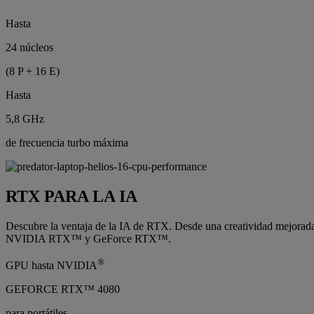
Hasta
24 núcleos
(8 P + 16 E)
Hasta
5,8 GHz
de frecuencia turbo máxima
RTX PARA LA IA
Descubre la ventaja de la IA de RTX. Desde una creatividad mejorada 
NVIDIA RTX™ y GeForce RTX™.
®
GPU hasta NVIDIA
GEFORCE RTX™ 4080
para portátiles