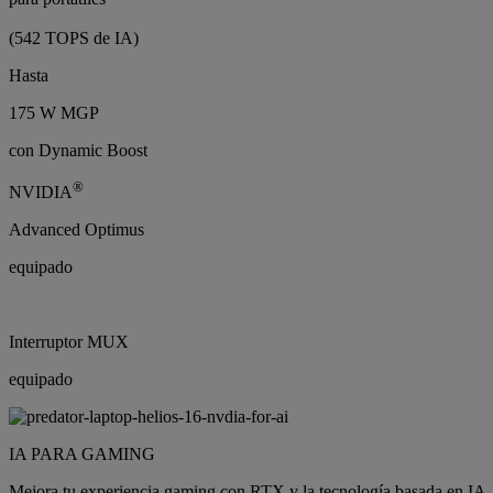
(542 TOPS de IA)
Hasta
175 W MGP
con Dynamic Boost
®
NVIDIA
Advanced Optimus
equipado
Interruptor MUX
equipado
IA PARA GAMING
Mejora tu experiencia gaming con RTX y la tecnología basada en IA, q