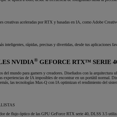
ones creativas aceleradas por RTX y basadas en IA, como Adobe Creati
 inteligentes, rápidas, precisas y divertidas, desde tus aplicaciones fa
®
LES NVIDIA
GEFORCE RTX™ SERIE 4
del mundo para gamers y creadores. Diseñados con la arquitectura ultr
as experiencias de IA imposibles de encontrar en un portátil normal. D
más, las tecnologías Max-Q con IA optimizan el rendimiento del sistema, 
ALISTAS
dor de flujo óptico de las GPU GeForce RTX serie 40, DLSS 3.5 utiliza 